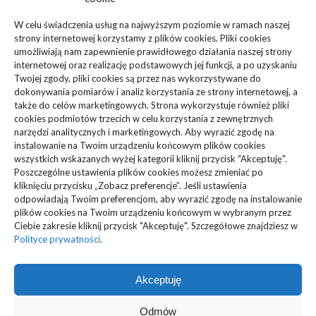
Biznes, Finanse
(63)
W celu świadczenia usług na najwyższym poziomie w ramach naszej
strony internetowej korzystamy z plików cookies. Pliki cookies
Dom, Ogród
(83)
umożliwiają nam zapewnienie prawidłowego działania naszej strony
internetowej oraz realizację podstawowych jej funkcji, a po uzyskaniu
Zdrowie, Medycyna
(108)
Twojej zgody, pliki cookies są przez nas wykorzystywane do
dokonywania pomiarów i analiz korzystania ze strony internetowej, a
także do celów marketingowych. Strona wykorzystuje również pliki
Edukacja, Rozrywka
(36)
cookies podmiotów trzecich w celu korzystania z zewnętrznych
narzędzi analitycznych i marketingowych. Aby wyrazić zgodę na
Sport, Turystyka
(34)
instalowanie na Twoim urządzeniu końcowym plików cookies
wszystkich wskazanych wyżej kategorii kliknij przycisk "Akceptuję".
Budownictwo, Przemysł
(61)
Poszczególne ustawienia plików cookies możesz zmieniać po
kliknięciu przycisku „Zobacz preferencje”. Jeśli ustawienia
Technologie
(23)
odpowiadają Twoim preferencjom, aby wyrazić zgodę na instalowanie
plików cookies na Twoim urządzeniu końcowym w wybranym przez
Ciebie zakresie kliknij przycisk "Akceptuję". Szczegółowe znajdziesz w
Usługi
(73)
Polityce prywatności
.
Motoryzacja, Transport
(87)
Akceptuję
ARTYKUŁ SPONSOROWANY
(103)
Odmów