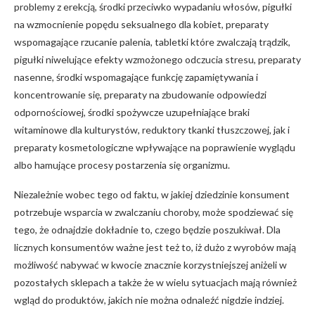
problemy z erekcją, środki przeciwko wypadaniu włosów, pigułki
na wzmocnienie popędu seksualnego dla kobiet, preparaty
wspomagające rzucanie palenia, tabletki które zwalczają trądzik,
pigułki niwelujące efekty wzmożonego odczucia stresu, preparaty
nasenne, środki wspomagające funkcję zapamiętywania i
koncentrowanie się, preparaty na zbudowanie odpowiedzi
odpornościowej, środki spożywcze uzupełniające braki
witaminowe dla kulturystów, reduktory tkanki tłuszczowej, jak i
preparaty kosmetologiczne wpływające na poprawienie wyglądu
albo hamujące procesy postarzenia się organizmu.
Niezależnie wobec tego od faktu, w jakiej dziedzinie konsument
potrzebuje wsparcia w zwalczaniu choroby, może spodziewać się
tego, że odnajdzie dokładnie to, czego będzie poszukiwał. Dla
licznych konsumentów ważne jest też to, iż dużo z wyrobów mają
możliwość nabywać w kwocie znacznie korzystniejszej aniżeli w
pozostałych sklepach a także że w wielu sytuacjach mają również
wgląd do produktów, jakich nie można odnaleźć nigdzie indziej.