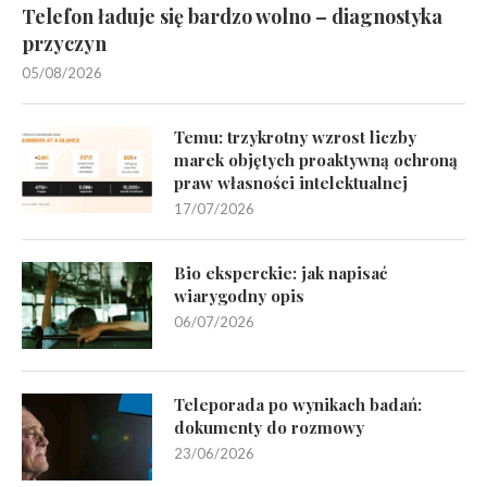
Telefon ładuje się bardzo wolno – diagnostyka
przyczyn
05/08/2026
Temu: trzykrotny wzrost liczby
marek objętych proaktywną ochroną
praw własności intelektualnej
17/07/2026
Bio eksperckie: jak napisać
wiarygodny opis
06/07/2026
Teleporada po wynikach badań:
dokumenty do rozmowy
23/06/2026