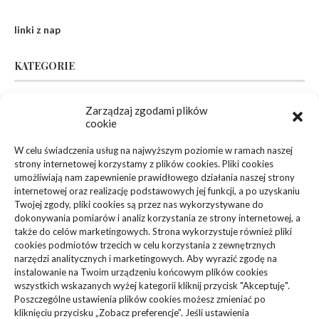
linki z nap
KATEGORIE
Inne
(94)
Zarządzaj zgodami plików
cookie
Biznes, Finanse
(63)
W celu świadczenia usług na najwyższym poziomie w ramach naszej
strony internetowej korzystamy z plików cookies. Pliki cookies
Dom, Ogród
(83)
umożliwiają nam zapewnienie prawidłowego działania naszej strony
internetowej oraz realizację podstawowych jej funkcji, a po uzyskaniu
Zdrowie, Medycyna
(108)
Twojej zgody, pliki cookies są przez nas wykorzystywane do
dokonywania pomiarów i analiz korzystania ze strony internetowej, a
także do celów marketingowych. Strona wykorzystuje również pliki
Edukacja, Rozrywka
(36)
cookies podmiotów trzecich w celu korzystania z zewnętrznych
narzędzi analitycznych i marketingowych. Aby wyrazić zgodę na
Sport, Turystyka
(34)
instalowanie na Twoim urządzeniu końcowym plików cookies
wszystkich wskazanych wyżej kategorii kliknij przycisk "Akceptuję".
Budownictwo, Przemysł
(61)
Poszczególne ustawienia plików cookies możesz zmieniać po
kliknięciu przycisku „Zobacz preferencje”. Jeśli ustawienia