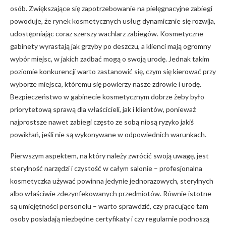
osób. Zwiększające się zapotrzebowanie na pielęgnacyjne zabiegi
powoduje, że rynek kosmetycznych usług dynamicznie się rozwija,
udostępniając coraz szerszy wachlarz zabiegów. Kosmetyczne
gabinety wyrastają jak grzyby po deszczu, a klienci mają ogromny
wybór miejsc, w jakich zadbać mogą o swoją urodę. Jednak takim
poziomie konkurencji warto zastanowić się, czym się kierować przy
wyborze miejsca, któremu się powierzy nasze zdrowie i urodę.
Bezpieczeństwo w gabinecie kosmetycznym dobrze żeby było
priorytetową sprawą dla właścicieli, jak i klientów, ponieważ
najprostsze nawet zabiegi często ze sobą niosą ryzyko jakiś
powikłań, jeśli nie są wykonywane w odpowiednich warunkach.
Pierwszym aspektem, na który należy zwrócić swoją uwagę, jest
sterylność narzędzi i czystość w całym salonie – profesjonalna
kosmetyczka używać powinna jedynie jednorazowych, sterylnych
albo właściwie zdezynfekowanych przedmiotów. Równie istotne
są umiejętności personelu – warto sprawdzić, czy pracujące tam
osoby posiadają niezbędne certyfikaty i czy regularnie podnoszą