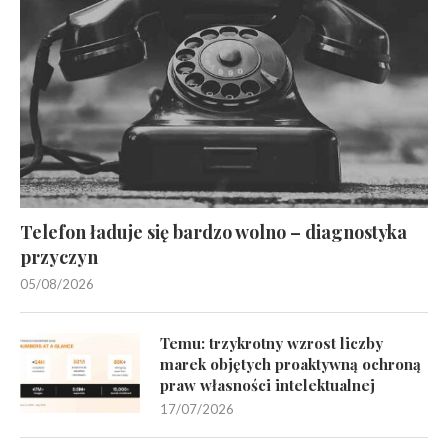
Telefon ładuje się bardzo wolno – diagnostyka
przyczyn
05/08/2026
Temu: trzykrotny wzrost liczby
marek objętych proaktywną ochroną
praw własności intelektualnej
17/07/2026