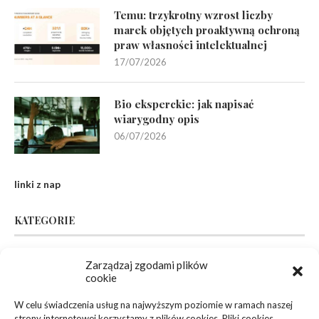
Temu: trzykrotny wzrost liczby
marek objętych proaktywną ochroną
praw własności intelektualnej
17/07/2026
Bio eksperckie: jak napisać
wiarygodny opis
06/07/2026
linki z nap
KATEGORIE
Zarządzaj zgodami plików
Inne
(94)
cookie
Biznes, Finanse
(63)
W celu świadczenia usług na najwyższym poziomie w ramach naszej
strony internetowej korzystamy z plików cookies. Pliki cookies