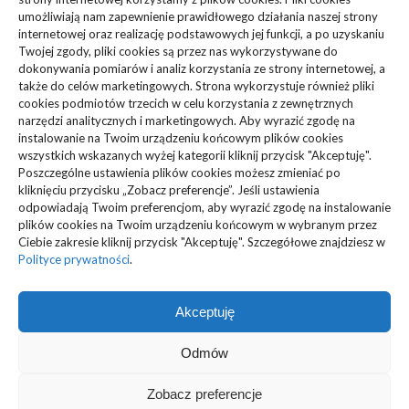
Dom, Ogród
(83)
umożliwiają nam zapewnienie prawidłowego działania naszej strony
internetowej oraz realizację podstawowych jej funkcji, a po uzyskaniu
Zdrowie, Medycyna
(108)
Twojej zgody, pliki cookies są przez nas wykorzystywane do
dokonywania pomiarów i analiz korzystania ze strony internetowej, a
także do celów marketingowych. Strona wykorzystuje również pliki
Edukacja, Rozrywka
(36)
cookies podmiotów trzecich w celu korzystania z zewnętrznych
narzędzi analitycznych i marketingowych. Aby wyrazić zgodę na
Sport, Turystyka
(34)
instalowanie na Twoim urządzeniu końcowym plików cookies
wszystkich wskazanych wyżej kategorii kliknij przycisk "Akceptuję".
Budownictwo, Przemysł
(61)
Poszczególne ustawienia plików cookies możesz zmieniać po
kliknięciu przycisku „Zobacz preferencje”. Jeśli ustawienia
Technologie
(23)
odpowiadają Twoim preferencjom, aby wyrazić zgodę na instalowanie
plików cookies na Twoim urządzeniu końcowym w wybranym przez
Ciebie zakresie kliknij przycisk "Akceptuję". Szczegółowe znajdziesz w
Usługi
(73)
Polityce prywatności
.
Motoryzacja, Transport
(87)
Akceptuję
ARTYKUŁ SPONSOROWANY
(103)
Odmów
Zobacz preferencje