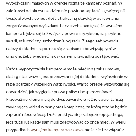
wypożyczalni mających w ofercie rozmaite kampery poznań. W
zależności od okresu za dzień nie powinno zapłacić się więcej niż
tysiąc złotych, co jest dość atrakcyjną stawką w porównaniu
zorganizowanymi wyjazdami. Lecz trzeba pamiętać że wynajem
kampera będzie się też wiązał z pewnym ryzykiem, na przykład
awarii, stłuczki czy uszkodzenia pojazdu. Z tego też powodu
należy dokładnie zapoznać się z zapisami obowiązującymi w
umowie, żeby wiedzieć, jak w danym przypadku postępować.
Każda wypozyczalnia kamperow może mieć inną taką umowę,
dlatego tak ważne jest przeczytanie jej dokładnie i wyjaśnienie w
razie potrzeby wszelkich wątpliwości. Warto przede wszystkim się
dowiedzieć, jak wygląda sprawa polisy ubezpieczeniowej.
Przeważnie klienci mają do dyspozycji dwie różne opcje, tańszą
zawierającą wkład własny oraz kompletną, za którą trzeba będzie
zapłacić nieco więcej. Dużo praktyczniejsza będzie opcja druga,
lecz tutaj już każdy sam musi zdecydować co chce mieć. W wielu
przypadkach
wynajem kampera warszawa
może się też wiązać z