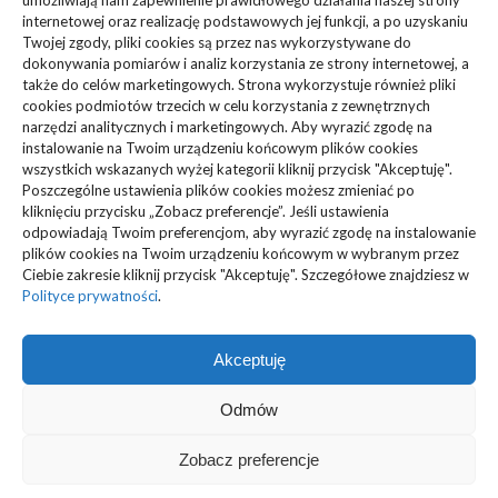
umożliwiają nam zapewnienie prawidłowego działania naszej strony
internetowej oraz realizację podstawowych jej funkcji, a po uzyskaniu
Zdrowie, Medycyna
(108)
Twojej zgody, pliki cookies są przez nas wykorzystywane do
dokonywania pomiarów i analiz korzystania ze strony internetowej, a
także do celów marketingowych. Strona wykorzystuje również pliki
Edukacja, Rozrywka
(36)
cookies podmiotów trzecich w celu korzystania z zewnętrznych
narzędzi analitycznych i marketingowych. Aby wyrazić zgodę na
Sport, Turystyka
(34)
instalowanie na Twoim urządzeniu końcowym plików cookies
wszystkich wskazanych wyżej kategorii kliknij przycisk "Akceptuję".
Budownictwo, Przemysł
(61)
Poszczególne ustawienia plików cookies możesz zmieniać po
kliknięciu przycisku „Zobacz preferencje”. Jeśli ustawienia
Technologie
(23)
odpowiadają Twoim preferencjom, aby wyrazić zgodę na instalowanie
plików cookies na Twoim urządzeniu końcowym w wybranym przez
Ciebie zakresie kliknij przycisk "Akceptuję". Szczegółowe znajdziesz w
Usługi
(73)
Polityce prywatności
.
Motoryzacja, Transport
(87)
Akceptuję
ARTYKUŁ SPONSOROWANY
(103)
Odmów
Zobacz preferencje
@ MyMedia - Wszelkie prawa zastrzeżone