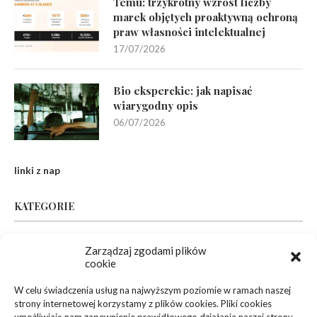
Temu: trzykrotny wzrost liczby
marek objętych proaktywną ochroną
praw własności intelektualnej
17/07/2026
Bio eksperckie: jak napisać
wiarygodny opis
06/07/2026
linki z nap
KATEGORIE
Inne
(94)
Zarządzaj zgodami plików
cookie
Biznes, Finanse
(63)
W celu świadczenia usług na najwyższym poziomie w ramach naszej
strony internetowej korzystamy z plików cookies. Pliki cookies
Dom, Ogród
(83)