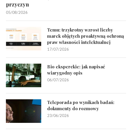
przyczyn
05/08/2026
Temu: trzykrotny wzrost liczby
marek objętych proaktywną ochroną
praw własności intelektualnej
17/07/2026
Bio eksperckie: jak napisać
wiarygodny opis
06/07/2026
Teleporada po wynikach badań:
dokumenty do rozmowy
23/06/2026