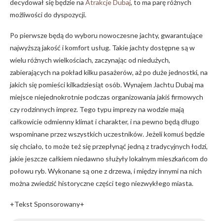
decydował się będzie na
Atrakcje Dubaj
, to ma parę różnych
możliwości do dyspozycji.
Po pierwsze będą do wyboru nowoczesne jachty, gwarantujące
najwyższą jakość i komfort usług. Takie jachty dostępne są w
wielu różnych wielkościach, zaczynając od niedużych,
zabierających na pokład kilku pasażerów, aż po duże jednostki, na
jakich się pomieści kilkadziesiąt osób. Wynajem Jachtu Dubaj ma
miejsce niejednokrotnie podczas organizowania jakiś firmowych
czy rodzinnych imprez. Tego typu imprezy na wodzie mają
całkowicie odmienny klimat i charakter, i na pewno będą długo
wspominane przez wszystkich uczestników. Jeżeli komuś będzie
się chciało, to może też się przepłynąć jedną z tradycyjnych łodzi,
jakie jeszcze całkiem niedawno służyły lokalnym mieszkańcom do
połowu ryb. Wykonane są one z drzewa, i między innymi na nich
można zwiedzić historyczne części tego niezwykłego miasta.
+Tekst Sponsorowany+