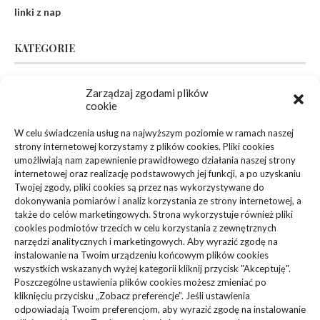
linki z nap
KATEGORIE
Inne
(94)
Zarządzaj zgodami plików
cookie
Biznes, Finanse
(63)
W celu świadczenia usług na najwyższym poziomie w ramach naszej
strony internetowej korzystamy z plików cookies. Pliki cookies
Dom, Ogród
(83)
umożliwiają nam zapewnienie prawidłowego działania naszej strony
internetowej oraz realizację podstawowych jej funkcji, a po uzyskaniu
Zdrowie, Medycyna
(108)
Twojej zgody, pliki cookies są przez nas wykorzystywane do
dokonywania pomiarów i analiz korzystania ze strony internetowej, a
także do celów marketingowych. Strona wykorzystuje również pliki
Edukacja, Rozrywka
(36)
cookies podmiotów trzecich w celu korzystania z zewnętrznych
narzędzi analitycznych i marketingowych. Aby wyrazić zgodę na
Sport, Turystyka
(34)
instalowanie na Twoim urządzeniu końcowym plików cookies
wszystkich wskazanych wyżej kategorii kliknij przycisk "Akceptuję".
Budownictwo, Przemysł
(61)
Poszczególne ustawienia plików cookies możesz zmieniać po
kliknięciu przycisku „Zobacz preferencje”. Jeśli ustawienia
Technologie
(23)
odpowiadają Twoim preferencjom, aby wyrazić zgodę na instalowanie