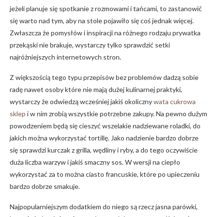
jeżeli planuje się spotkanie z rozmowami i tańcami, to zastanowić
się warto nad tym, aby na stole pojawiło się coś jednak więcej.
Zwłaszcza że pomysłów i inspiracji na różnego rodzaju prywatka
przekąski nie brakuje, wystarczy tylko sprawdzić setki
najróżniejszych internetowych stron.
Z większością tego typu przepisów bez problemów dadzą sobie
radę nawet osoby które nie mają dużej kulinarnej praktyki,
wystarczy że odwiedzą wcześniej jakiś okoliczny
wata cukrowa
sklep
i w nim zrobią wszystkie potrzebne zakupy. Na pewno dużym
powodzeniem będą się cieszyć wszelakie nadziewane roladki, do
jakich można wykorzystać tortillę. Jako nadzienie bardzo dobrze
się sprawdzi kurczak z grilla, wędliny i ryby, a do tego oczywiście
duża liczba warzyw i jakiś smaczny sos. W wersji na ciepło
wykorzystać za to można ciasto francuskie, które po upieczeniu
bardzo dobrze smakuje.
Najpopularniejszym dodatkiem do niego są rzecz jasna parówki,