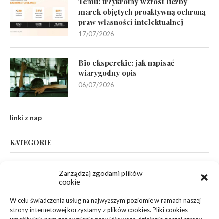
Temu: trzykrotny wzrost liczby
marek objętych proaktywną ochroną
praw własności intelektualnej
17/07/2026
Bio eksperckie: jak napisać
wiarygodny opis
06/07/2026
linki z nap
KATEGORIE
Inne
(94)
Zarządzaj zgodami plików
cookie
Biznes, Finanse
(63)
W celu świadczenia usług na najwyższym poziomie w ramach naszej
strony internetowej korzystamy z plików cookies. Pliki cookies
Dom, Ogród
(83)