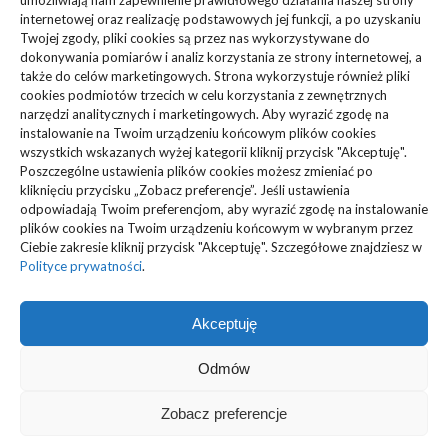
umożliwiają nam zapewnienie prawidłowego działania naszej strony
internetowej oraz realizację podstawowych jej funkcji, a po uzyskaniu
Zdrowie, Medycyna
(108)
Twojej zgody, pliki cookies są przez nas wykorzystywane do
dokonywania pomiarów i analiz korzystania ze strony internetowej, a
także do celów marketingowych. Strona wykorzystuje również pliki
Edukacja, Rozrywka
(36)
cookies podmiotów trzecich w celu korzystania z zewnętrznych
narzędzi analitycznych i marketingowych. Aby wyrazić zgodę na
Sport, Turystyka
(34)
instalowanie na Twoim urządzeniu końcowym plików cookies
wszystkich wskazanych wyżej kategorii kliknij przycisk "Akceptuję".
Budownictwo, Przemysł
(61)
Poszczególne ustawienia plików cookies możesz zmieniać po
kliknięciu przycisku „Zobacz preferencje”. Jeśli ustawienia
Technologie
(23)
odpowiadają Twoim preferencjom, aby wyrazić zgodę na instalowanie
plików cookies na Twoim urządzeniu końcowym w wybranym przez
Ciebie zakresie kliknij przycisk "Akceptuję". Szczegółowe znajdziesz w
Usługi
(73)
Polityce prywatności
.
Motoryzacja, Transport
(87)
Akceptuję
ARTYKUŁ SPONSOROWANY
(103)
Odmów
Zobacz preferencje
@ MyMedia - Wszelkie prawa zastrzeżone