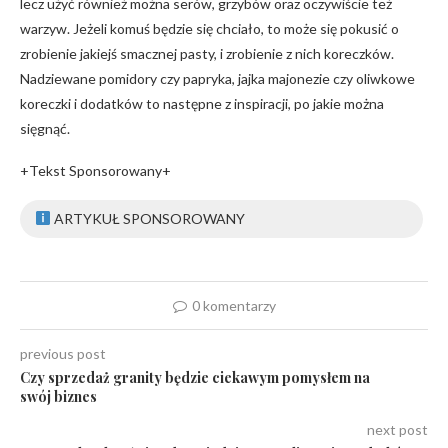
lecz użyć również można serów, grzybów oraz oczywiście też
warzyw. Jeżeli komuś będzie się chciało, to może się pokusić o
zrobienie jakiejś smacznej pasty, i zrobienie z nich koreczków.
Nadziewane pomidory czy papryka, jajka majonezie czy oliwkowe
koreczki i dodatków to następne z inspiracji, po jakie można
sięgnąć.
+Tekst Sponsorowany+
ARTYKUŁ SPONSOROWANY
0 komentarzy
previous post
Czy sprzedaż granity będzie ciekawym pomysłem na
swój biznes
next post