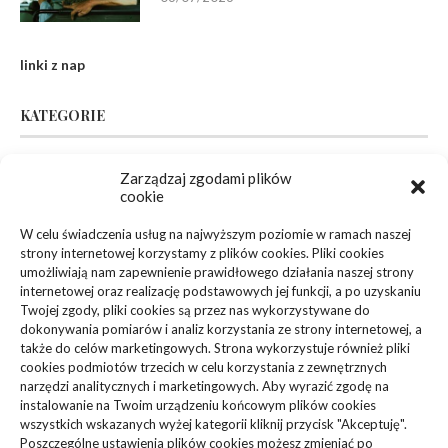
linki z nap
KATEGORIE
Inne
(94)
Zarządzaj zgodami plików
cookie
Biznes, Finanse
(63)
W celu świadczenia usług na najwyższym poziomie w ramach naszej
strony internetowej korzystamy z plików cookies. Pliki cookies
Dom, Ogród
(83)
umożliwiają nam zapewnienie prawidłowego działania naszej strony
internetowej oraz realizację podstawowych jej funkcji, a po uzyskaniu
Zdrowie, Medycyna
(108)
Twojej zgody, pliki cookies są przez nas wykorzystywane do
dokonywania pomiarów i analiz korzystania ze strony internetowej, a
także do celów marketingowych. Strona wykorzystuje również pliki
Edukacja, Rozrywka
(36)
cookies podmiotów trzecich w celu korzystania z zewnętrznych
narzędzi analitycznych i marketingowych. Aby wyrazić zgodę na
Sport, Turystyka
(34)
instalowanie na Twoim urządzeniu końcowym plików cookies
wszystkich wskazanych wyżej kategorii kliknij przycisk "Akceptuję".
Budownictwo, Przemysł
(61)
Poszczególne ustawienia plików cookies możesz zmieniać po