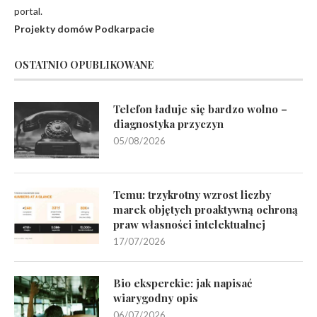
portal.
Projekty domów Podkarpacie
OSTATNIO OPUBLIKOWANE
Telefon ładuje się bardzo wolno –
diagnostyka przyczyn
05/08/2026
Temu: trzykrotny wzrost liczby
marek objętych proaktywną ochroną
praw własności intelektualnej
17/07/2026
Bio eksperckie: jak napisać
wiarygodny opis
06/07/2026