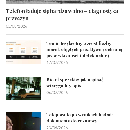
Telefon ładuje się bardzo wolno – diagnostyka
przyczyn
05/08/2026
Temu: trzykrotny wzrost liczby
marek objętych proaktywną ochroną
praw własności intelektualnej
17/07/2026
Bio eksperckie: jak napisać
wiarygodny opis
06/07/2026
Teleporada po wynikach badań:
dokumenty do rozmowy
23/06/2026