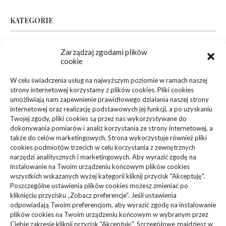
KATEGORIE
Inne
(95)
Zarządzaj zgodami plików
cookie
Biznes, Finanse
(63)
W celu świadczenia usług na najwyższym poziomie w ramach naszej
strony internetowej korzystamy z plików cookies. Pliki cookies
Dom, Ogród
(83)
umożliwiają nam zapewnienie prawidłowego działania naszej strony
internetowej oraz realizację podstawowych jej funkcji, a po uzyskaniu
Zdrowie, Medycyna
(108)
Twojej zgody, pliki cookies są przez nas wykorzystywane do
dokonywania pomiarów i analiz korzystania ze strony internetowej, a
także do celów marketingowych. Strona wykorzystuje również pliki
Edukacja, Rozrywka
(36)
cookies podmiotów trzecich w celu korzystania z zewnętrznych
narzędzi analitycznych i marketingowych. Aby wyrazić zgodę na
Sport, Turystyka
(34)
instalowanie na Twoim urządzeniu końcowym plików cookies
wszystkich wskazanych wyżej kategorii kliknij przycisk "Akceptuję".
Budownictwo, Przemysł
(61)
Poszczególne ustawienia plików cookies możesz zmieniać po
kliknięciu przycisku „Zobacz preferencje”. Jeśli ustawienia
Technologie
(23)
odpowiadają Twoim preferencjom, aby wyrazić zgodę na instalowanie
plików cookies na Twoim urządzeniu końcowym w wybranym przez
Ciebie zakresie kliknij przycisk "Akceptuję". Szczegółowe znajdziesz w
Usługi
(73)