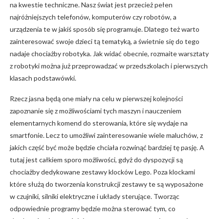
na kwestie techniczne. Nasz świat jest przecież pełen
najróżniejszych telefonów, komputerów czy robotów, a
urządzenia te w jakiś sposób się programuje. Dlatego też warto
zainteresować swoje dzieci tą tematyką, a świetnie się do tego
nadaje chociażby robotyka. Jak widać obecnie, rozmaite warsztaty
z robotyki można już przeprowadzać w przedszkolach i pierwszych
klasach podstawówki.
Rzecz jasna będą one miały na celu w pierwszej kolejności
zapoznanie się z możliwościami tych maszyn i nauczeniem
elementarnych komend do sterowania, które się wydaje na
smartfonie. Lecz to umożliwi zainteresowanie wiele maluchów, z
jakich część być może będzie chciała rozwinąć bardziej tę pasję. A
tutaj jest całkiem sporo możliwości, gdyż do dyspozycji są
chociażby dedykowane zestawy klocków Lego. Poza klockami
które służą do tworzenia konstrukcji zestawy te są wyposażone
w czujniki, silniki elektryczne i układy sterujące. Tworząc
odpowiednie programy będzie można sterować tym, co