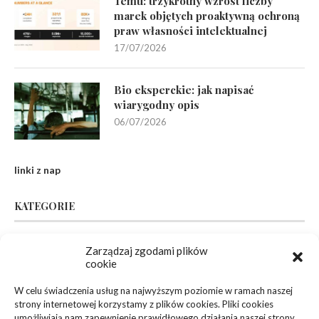
Temu: trzykrotny wzrost liczby
marek objętych proaktywną ochroną
praw własności intelektualnej
17/07/2026
Bio eksperckie: jak napisać
wiarygodny opis
06/07/2026
linki z nap
KATEGORIE
Inne
(94)
Zarządzaj zgodami plików
cookie
Biznes, Finanse
(63)
W celu świadczenia usług na najwyższym poziomie w ramach naszej
strony internetowej korzystamy z plików cookies. Pliki cookies
Dom, Ogród
(83)
umożliwiają nam zapewnienie prawidłowego działania naszej strony