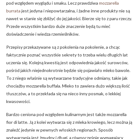
pod względem wyglądu i smaku. Lecz prawdziwa
mozzarella
burrata
jest jedyna i niepowtarzalna, i żadne inne produkty nie są
nawet w stanie się zbliżyć do jej jakości. Bierze się to z paru rzeczy.
Przede wszystkim bardzo duże znaczenie będą tu mieć
doświadczenie i wiedza rzemieślników.
Przepisy przekazywane są z pokolenia na pokolenie, a chcąc
faktycznie poznać wszystkie sekrety to trzeba wielu długich lat
uczenia się. Kolejną kwestią jest odpowiednia jakość surowców,
pośród jakich niejednokrotnie będzie się pojawiało mleko bawole.
To z niego właśnie są wytwarzane tradycyjne odmiany, takie jak
chociażby mozzarella buffala. Mleko to zawiera dużo większą ilość
tłuszczów, a to przekłada się na nieco inny posmak, o lekkiej
kwasowości.
Bardzo ceniona pod względem kulinarnym jest także mozzarella
fior di latte. Ją z kolei wytwarza się z mleka krowiego, lecz można ją
znaleźć jedynie w pewnych włoskich regionach. Sposób
wytwarzania jest żmudny i długi, a równocześnie wymagający