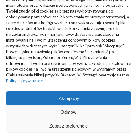
internetowej oraz realizację podstawowych jej funkcji, a po uzyskaniu
Zdrowie, Medycyna
(108)
Twojej zgody, pliki cookies są przez nas wykorzystywane do
dokonywania pomiarów i analiz korzystania ze strony internetowej, a
także do celów marketingowych. Strona wykorzystuje również pliki
Edukacja, Rozrywka
(36)
cookies podmiotów trzecich w celu korzystania z zewnętrznych
narzędzi analitycznych i marketingowych. Aby wyrazić zgodę na
Sport, Turystyka
(34)
instalowanie na Twoim urządzeniu końcowym plików cookies
wszystkich wskazanych wyżej kategorii kliknij przycisk "Akceptuję".
Budownictwo, Przemysł
(61)
Poszczególne ustawienia plików cookies możesz zmieniać po
kliknięciu przycisku „Zobacz preferencje”. Jeśli ustawienia
Technologie
(23)
odpowiadają Twoim preferencjom, aby wyrazić zgodę na instalowanie
plików cookies na Twoim urządzeniu końcowym w wybranym przez
Ciebie zakresie kliknij przycisk "Akceptuję". Szczegółowe znajdziesz w
Usługi
(73)
Polityce prywatności
.
Motoryzacja, Transport
(87)
Akceptuję
ARTYKUŁ SPONSOROWANY
(103)
Odmów
Zobacz preferencje
@ MyMedia - Wszelkie prawa zastrzeżone
Polityka plików cookies (EU)
|
Polityka prywatności