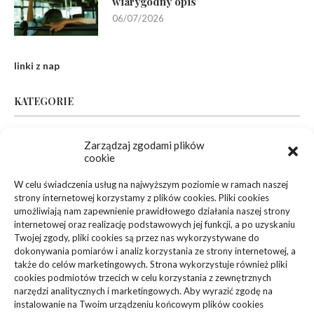
wiarygodny opis
06/07/2026
linki z nap
KATEGORIE
Inne
(94)
Zarządzaj zgodami plików
cookie
Biznes, Finanse
(63)
W celu świadczenia usług na najwyższym poziomie w ramach naszej
strony internetowej korzystamy z plików cookies. Pliki cookies
Dom, Ogród
(83)
umożliwiają nam zapewnienie prawidłowego działania naszej strony
internetowej oraz realizację podstawowych jej funkcji, a po uzyskaniu
Zdrowie, Medycyna
(108)
Twojej zgody, pliki cookies są przez nas wykorzystywane do
dokonywania pomiarów i analiz korzystania ze strony internetowej, a
także do celów marketingowych. Strona wykorzystuje również pliki
Edukacja, Rozrywka
(36)
cookies podmiotów trzecich w celu korzystania z zewnętrznych
narzędzi analitycznych i marketingowych. Aby wyrazić zgodę na
Sport, Turystyka
(34)
instalowanie na Twoim urządzeniu końcowym plików cookies