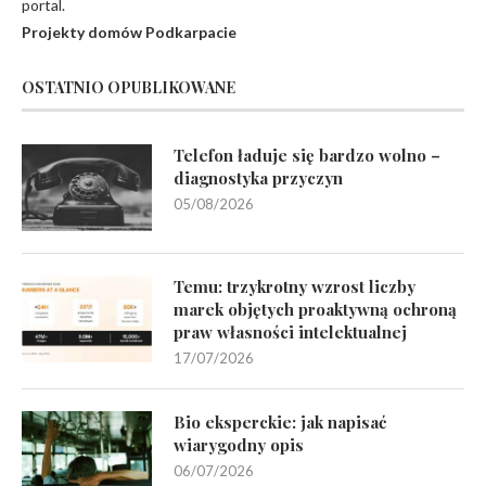
portal.
Projekty domów Podkarpacie
OSTATNIO OPUBLIKOWANE
Telefon ładuje się bardzo wolno –
diagnostyka przyczyn
05/08/2026
Temu: trzykrotny wzrost liczby
marek objętych proaktywną ochroną
praw własności intelektualnej
17/07/2026
Bio eksperckie: jak napisać
wiarygodny opis
06/07/2026