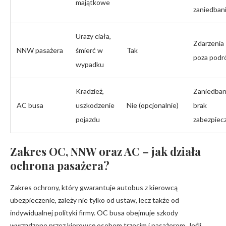
majątkowe
zaniedban
Urazy ciała,
Zdarzenia
NNW pasażera
śmierć w
Tak
poza podr
wypadku
Kradzież,
Zaniedban
AC busa
uszkodzenie
Nie (opcjonalnie)
brak
pojazdu
zabezpiec
Zakres OC, NNW oraz AC – jak działa
ochrona pasażera?
Zakres ochrony, który gwarantuje autobus z kierowcą
ubezpieczenie, zależy nie tylko od ustaw, lecz także od
indywidualnej polityki firmy. OC busa obejmuje szkody
wyrządzone przez kierowcę osobom trzecim i pasażerom. Jeśli