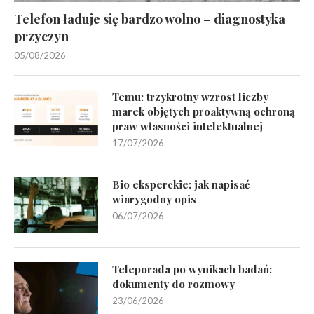
Telefon ładuje się bardzo wolno – diagnostyka
przyczyn
05/08/2026
Temu: trzykrotny wzrost liczby
marek objętych proaktywną ochroną
praw własności intelektualnej
17/07/2026
Bio eksperckie: jak napisać
wiarygodny opis
06/07/2026
Teleporada po wynikach badań:
dokumenty do rozmowy
23/06/2026