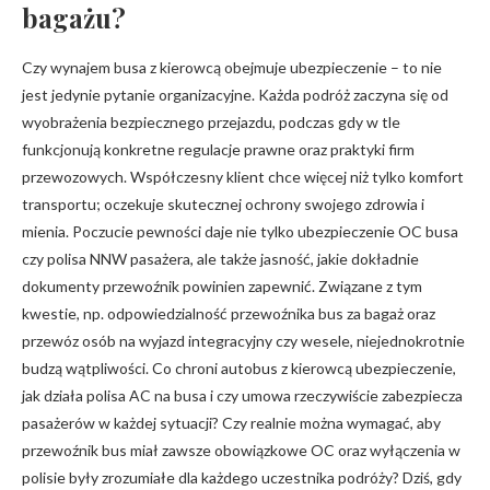
bagażu?
Czy wynajem busa z kierowcą obejmuje ubezpieczenie – to nie
jest jedynie pytanie organizacyjne. Każda podróż zaczyna się od
wyobrażenia bezpiecznego przejazdu, podczas gdy w tle
funkcjonują konkretne regulacje prawne oraz praktyki firm
przewozowych. Współczesny klient chce więcej niż tylko komfort
transportu; oczekuje skutecznej ochrony swojego zdrowia i
mienia. Poczucie pewności daje nie tylko ubezpieczenie OC busa
czy polisa NNW pasażera, ale także jasność, jakie dokładnie
dokumenty przewoźnik powinien zapewnić. Związane z tym
kwestie, np. odpowiedzialność przewoźnika bus za bagaż oraz
przewóz osób na wyjazd integracyjny czy wesele, niejednokrotnie
budzą wątpliwości. Co chroni autobus z kierowcą ubezpieczenie,
jak działa polisa AC na busa i czy umowa rzeczywiście zabezpiecza
pasażerów w każdej sytuacji? Czy realnie można wymagać, aby
przewoźnik bus miał zawsze obowiązkowe OC oraz wyłączenia w
polisie były zrozumiałe dla każdego uczestnika podróży? Dziś, gdy