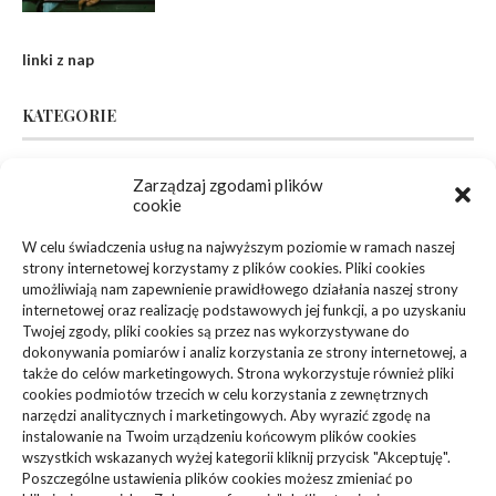
linki z nap
KATEGORIE
Inne
(94)
Zarządzaj zgodami plików
cookie
Biznes, Finanse
(63)
W celu świadczenia usług na najwyższym poziomie w ramach naszej
strony internetowej korzystamy z plików cookies. Pliki cookies
Dom, Ogród
(83)
umożliwiają nam zapewnienie prawidłowego działania naszej strony
internetowej oraz realizację podstawowych jej funkcji, a po uzyskaniu
Zdrowie, Medycyna
(108)
Twojej zgody, pliki cookies są przez nas wykorzystywane do
dokonywania pomiarów i analiz korzystania ze strony internetowej, a
także do celów marketingowych. Strona wykorzystuje również pliki
Edukacja, Rozrywka
(36)
cookies podmiotów trzecich w celu korzystania z zewnętrznych
narzędzi analitycznych i marketingowych. Aby wyrazić zgodę na
Sport, Turystyka
(34)
instalowanie na Twoim urządzeniu końcowym plików cookies
wszystkich wskazanych wyżej kategorii kliknij przycisk "Akceptuję".
Budownictwo, Przemysł
(61)
Poszczególne ustawienia plików cookies możesz zmieniać po