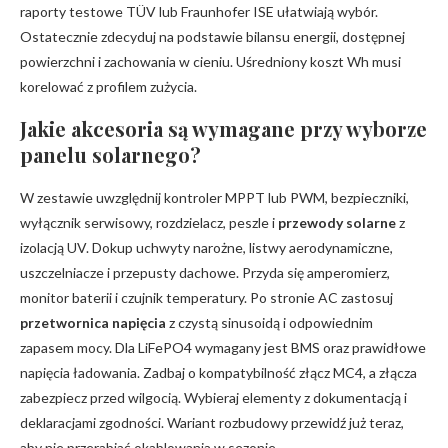
raporty testowe TÜV lub Fraunhofer ISE ułatwiają wybór.
Ostatecznie zdecyduj na podstawie bilansu energii, dostępnej
powierzchni i zachowania w cieniu. Uśredniony koszt Wh musi
korelować z profilem zużycia.
Jakie akcesoria są wymagane przy wyborze
panelu solarnego?
W zestawie uwzględnij kontroler MPPT lub PWM, bezpieczniki,
wyłącznik serwisowy, rozdzielacz, peszle i
przewody solarne
z
izolacją UV. Dokup uchwyty narożne, listwy aerodynamiczne,
uszczelniacze i przepusty dachowe. Przyda się amperomierz,
monitor baterii i czujnik temperatury. Po stronie AC zastosuj
przetwornica napięcia
z czystą sinusoidą i odpowiednim
zapasem mocy. Dla LiFePO4 wymagany jest BMS oraz prawidłowe
napięcia ładowania. Zadbaj o kompatybilność złącz MC4, a złącza
zabezpiecz przed wilgocią. Wybieraj elementy z dokumentacją i
deklaracjami zgodności. Wariant rozbudowy przewidź już teraz,
aby nie przerabiać okablowania w sezonie.