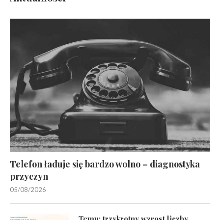
Telefon ładuje się bardzo wolno – diagnostyka
przyczyn
05/08/2026
Temu: trzykrotny wzrost liczby