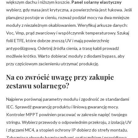
większym dachu i niższym koszcie.
Panel solarny elastyczny
wybierz, gdy masa jest krytyczna, a powierzchnia jest łukowa. Jeśli
planujesz postoje w cieniu, rozważ podział mocy na dwa mniejsze
moduły z niezależnym okablowaniem. Weryfikuj arkusze danych:
Voc, Vmp, prąd zwarciowy i współczynnik temperaturowy. Szukaj
folii ETFE, które dobrze znoszą UV i mają powierzchnię
antypoślizgową. Odetnij źródła cienia, a trasę kabli prowadź
możliwie krótko. Warto dobierać moduły z diodami bypass, aby
przy częściowym zacienieniu utrzymać produkcję.
Na co zwrócić uwagę przy zakupie
zestawu solarnego?
Najpierw porównaj parametry modułu i zgodność ze standardami
IEC. Sprawdź gwarancję produktu i liniową gwarancję mocy.
Kontroler MPPT powinien pracować w zakresie napięć twojego
stringu. Wybierz przewody o odpowiednim przekroju, z izolacją UV
i złączami MC4, a stopień ochrony IP dobierz do strefy montażu.
Zabezpiecz obwody bezpiecznikami, rozłącznikiem i prawidłową