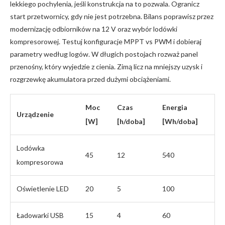
lekkiego pochylenia, jeśli konstrukcja na to pozwala. Ogranicz
start przetwornicy, gdy nie jest potrzebna. Bilans poprawisz przez
modernizację odbiorników na 12 V oraz wybór lodówki
kompresorowej. Testuj konfiguracje MPPT vs PWM i dobieraj
parametry według logów. W długich postojach rozważ panel
przenośny, który wyjedzie z cienia. Zimą licz na mniejszy uzysk i
rozgrzewkę akumulatora przed dużymi obciążeniami.
Moc
Czas
Energia
Urządzenie
[W]
[h/doba]
[Wh/doba]
Lodówka
45
12
540
kompresorowa
Oświetlenie LED
20
5
100
Ładowarki USB
15
4
60