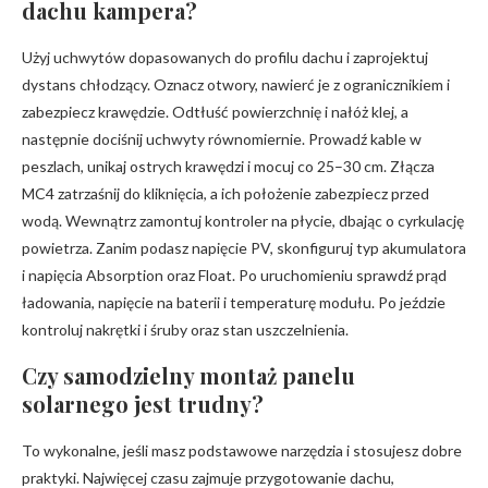
dachu kampera?
Użyj uchwytów dopasowanych do profilu dachu i zaprojektuj
dystans chłodzący. Oznacz otwory, nawierć je z ogranicznikiem i
zabezpiecz krawędzie. Odtłuść powierzchnię i nałóż klej, a
następnie dociśnij uchwyty równomiernie. Prowadź kable w
peszlach, unikaj ostrych krawędzi i mocuj co 25–30 cm. Złącza
MC4 zatrzaśnij do kliknięcia, a ich położenie zabezpiecz przed
wodą. Wewnątrz zamontuj kontroler na płycie, dbając o cyrkulację
powietrza. Zanim podasz napięcie PV, skonfiguruj typ akumulatora
i napięcia Absorption oraz Float. Po uruchomieniu sprawdź prąd
ładowania, napięcie na baterii i temperaturę modułu. Po jeździe
kontroluj nakrętki i śruby oraz stan uszczelnienia.
Czy samodzielny montaż panelu
solarnego jest trudny?
To wykonalne, jeśli masz podstawowe narzędzia i stosujesz dobre
praktyki. Najwięcej czasu zajmuje przygotowanie dachu,