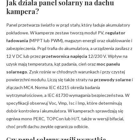
Jak działa panel solarny na dachu
kampera?
Panel przetwarza światło w prąd stały, który ładuje akumulatory
pokładowe. W kamperze zestaw tworzą moduł PV,
regulator
ładowania
(MPPT lub PWM), magazyn energii oraz okablowanie i
zabezpieczenia. Prąd trafia do akumulatora, a urządzenia zasilasz z
12 V DC lub przez
przetwornica napięcia
12/230 V. Wpływ na
uzysk mają temperatura, kąt padania, cień oraz
moc panelu
solarnego
. Zysk rośnie w chłodnych warunkach i przy czystej
powierzchni modułu. Liczą się także straty na
przewody solarne
i
złączach MC4. Norma IEC 61215 określa badania
wytrzymałościowe, a IEC 61730 wymagania bezpieczeństwa. W
specyfikacji obserwuj Voc, Vmp, Isc i Imp, które determinują
dobór kontrolera i akumulatora. W kamperach sprawdzają się
ogniwa mono PERC, TOPCon lub HJT, także w wersji bifacial,
choć profil dachu zwykle ogranicza odbicie.
Czy panel solarny zasili wszystkie