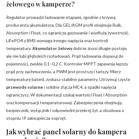
żelowego w kamperze?
Regulator prowadzi ładowanie etapami, zgodnie z krzywą
producenta akumulatora. Dla GEL/AGM profil obejmuje Bulk,
Absorption i Float, co ogranicza gazowanie i wydłuża żywotność.
LiFePO4 z BMS wymaga innego napięcia oraz kontroli
temperatury.
Akumulator żelowy
dobrze znosi długie postoje,
ale nie lubi głębokich rozładowań. Prąd ładowania dopasuj do
pojemności, zwykle 0,1–0,2 C. Kontroler MPPT zapewnia lepszy
prąd przy zachmurzeniu, a PWM jest prostszy i tańszy. Mierz
temperaturę baterii, zyskasz stabilne parametry. Utrzymuj czyste
przewody solarne
i solidne złącza MC4, a spadki napięcia
ograniczysz. W dokumentacji szukaj wartości Float i Absorption
oraz kompensacji temperaturowej. Zabezpieczenia obejmują
bezpiecznik, wyłącznik i odpowiedni przekrój żył, a obudowa o
stopniu IP zabezpiecza osprzęt.
Jak wybrać panel solarny do kampera