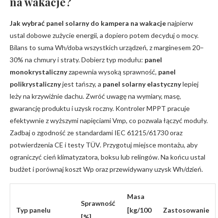
na wakacje
?
Jak wybrać panel solarny do kampera na wakacje
najpierw
ustal dobowe zużycie energii, a dopiero potem decyduj o mocy.
Bilans to suma Wh/doba wszystkich urządzeń, z marginesem 20–
30% na chmury i straty. Dobierz typ modułu:
panel
monokrystaliczny
zapewnia wysoką sprawność,
panel
polikrystaliczny
jest tańszy, a
panel solarny elastyczny
lepiej
leży na krzywiźnie dachu. Zwróć uwagę na wymiary, masę,
gwarancję produktu i uzysk roczny. Kontroler MPPT pracuje
efektywnie z wyższymi napięciami Vmp, co pozwala łączyć moduły.
Zadbaj o zgodność ze standardami IEC 61215/61730 oraz
potwierdzenia CE i testy TÜV. Przygotuj miejsce montażu, aby
ograniczyć cień klimatyzatora, boksu lub relingów. Na końcu ustal
budżet i porównaj koszt Wp oraz przewidywany uzysk Wh/dzień.
Masa
Sprawność
Typ panelu
[kg/100
Zastosowanie
[%]