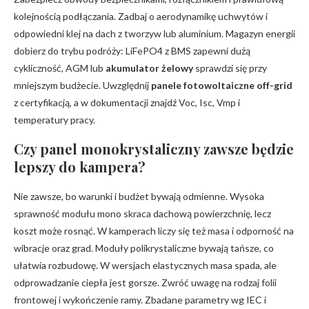
kolejnością podłączania. Zadbaj o aerodynamikę uchwytów i
odpowiedni klej na dach z tworzyw lub aluminium. Magazyn energii
dobierz do trybu podróży: LiFePO4 z BMS zapewni dużą
cykliczność, AGM lub
akumulator żelowy
sprawdzi się przy
mniejszym budżecie. Uwzględnij
panele fotowoltaiczne off-grid
z certyfikacją, a w dokumentacji znajdź Voc, Isc, Vmp i
temperatury pracy.
Czy panel monokrystaliczny zawsze będzie
lepszy do kampera?
Nie zawsze, bo warunki i budżet bywają odmienne. Wysoka
sprawność modułu mono skraca dachową powierzchnię, lecz
koszt może rosnąć. W kamperach liczy się też masa i odporność na
wibracje oraz grad. Moduły polikrystaliczne bywają tańsze, co
ułatwia rozbudowę. W wersjach elastycznych masa spada, ale
odprowadzanie ciepła jest gorsze. Zwróć uwagę na rodzaj folii
frontowej i wykończenie ramy. Zbadane parametry wg IEC i