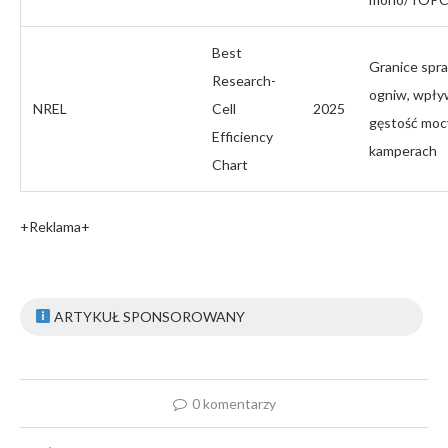
Best
Granice spr
Research-
ogniw, wpły
NREL
Cell
2025
gęstość moc
Efficiency
kamperach
Chart
+Reklama+
ARTYKUŁ SPONSOROWANY
0 komentarzy