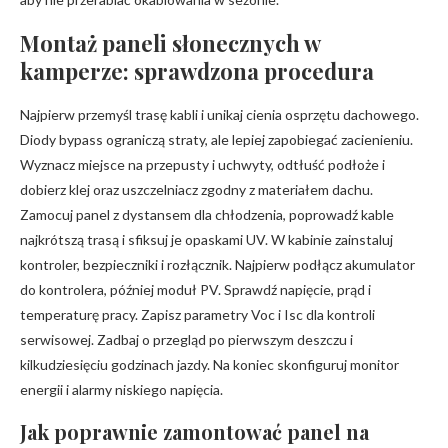
Montaż paneli słonecznych w
kamperze: sprawdzona procedura
Najpierw przemyśl trasę kabli i unikaj cienia osprzętu dachowego.
Diody bypass ograniczą straty, ale lepiej zapobiegać zacienieniu.
Wyznacz miejsce na przepusty i uchwyty, odtłuść podłoże i
dobierz klej oraz uszczelniacz zgodny z materiałem dachu.
Zamocuj panel z dystansem dla chłodzenia, poprowadź kable
najkrótszą trasą i sfiksuj je opaskami UV. W kabinie zainstaluj
kontroler, bezpieczniki i rozłącznik. Najpierw podłącz akumulator
do kontrolera, później moduł PV. Sprawdź napięcie, prąd i
temperaturę pracy. Zapisz parametry Voc i Isc dla kontroli
serwisowej. Zadbaj o przegląd po pierwszym deszczu i
kilkudziesięciu godzinach jazdy. Na koniec skonfiguruj monitor
energii i alarmy niskiego napięcia.
Jak poprawnie zamontować panel na