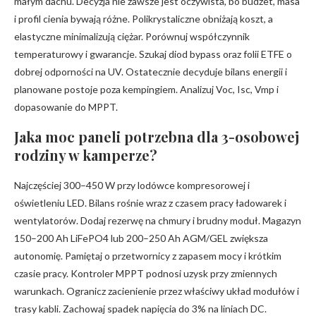
małym dachu. Decyzja nie zawsze jest oczywista, bo budżet, masa
i profil cienia bywają różne. Polikrystaliczne obniżają koszt, a
elastyczne minimalizują ciężar. Porównuj współczynnik
temperaturowy i gwarancje. Szukaj diod bypass oraz folii ETFE o
dobrej odporności na UV. Ostatecznie decyduje bilans energii i
planowane postoje poza kempingiem. Analizuj Voc, Isc, Vmp i
dopasowanie do MPPT.
Jaka moc paneli potrzebna dla 3-osobowej
rodziny w kamperze?
Najczęściej 300–450 W przy lodówce kompresorowej i
oświetleniu LED. Bilans rośnie wraz z czasem pracy ładowarek i
wentylatorów. Dodaj rezerwę na chmury i brudny moduł. Magazyn
150–200 Ah LiFePO4 lub 200–250 Ah AGM/GEL zwiększa
autonomię. Pamiętaj o przetwornicy z zapasem mocy i krótkim
czasie pracy. Kontroler MPPT podnosi uzysk przy zmiennych
warunkach. Ogranicz zacienienie przez właściwy układ modułów i
trasy kabli. Zachowaj spadek napięcia do 3% na liniach DC.