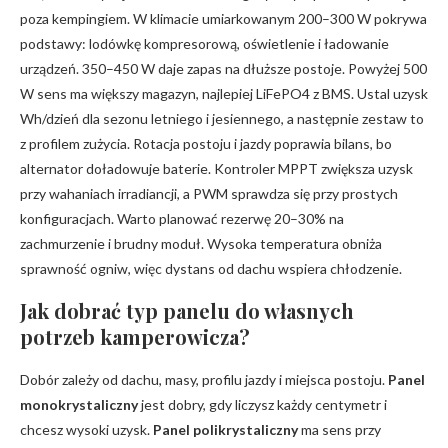
poza kempingiem. W klimacie umiarkowanym 200–300 W pokrywa
podstawy: lodówkę kompresorową, oświetlenie i ładowanie
urządzeń. 350–450 W daje zapas na dłuższe postoje. Powyżej 500
W sens ma większy magazyn, najlepiej LiFePO4 z BMS. Ustal uzysk
Wh/dzień dla sezonu letniego i jesiennego, a następnie zestaw to
z profilem zużycia. Rotacja postoju i jazdy poprawia bilans, bo
alternator doładowuje baterie. Kontroler MPPT zwiększa uzysk
przy wahaniach irradiancji, a PWM sprawdza się przy prostych
konfiguracjach. Warto planować rezerwę 20–30% na
zachmurzenie i brudny moduł. Wysoka temperatura obniża
sprawność ogniw, więc dystans od dachu wspiera chłodzenie.
Jak dobrać typ panelu do własnych
potrzeb kamperowicza?
Dobór zależy od dachu, masy, profilu jazdy i miejsca postoju.
Panel
monokrystaliczny
jest dobry, gdy liczysz każdy centymetr i
chcesz wysoki uzysk.
Panel polikrystaliczny
ma sens przy