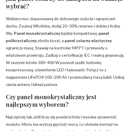
wybrać?
Wybierz moc dopasowaną do dobowego zużycia i ograniczeń
dachu. Zsumuj Wh/doba, dodaj 20–30% rezerwy i dobierz liczbę
Wp.
Panel monokrystaliczny
będzie kompaktowy,
panel
polikrystaliczny
obniży koszt, a
panel solarny elastyczny
ograniczy masę. Stawiaj na kontroler MPPT i przewody o
właściwym przekroju. Zadbaj o certyfikację IEC i realną gwarancję.
W sezonie letnim 300–400 W pozwoli zasilić lodówkę
kompresorową, oświetlenie LED i ładowarki. Połącz to z
magazynem LiFePO4 100–200 Ah i przemyślaną trasą kabli. Unikaj
cienia anteny i klimatyzatora.
Czy panel monokrystaliczny jest
najlepszym wyborem?
Najczęściej tak, jeśli liczy się powierzchnia i wysoka sprawność
modułu. Mono ma wyższą gęstość mocy, co ułatwia montaż na