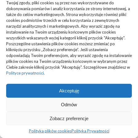
Twojej zgody, pliki cookies są przez nas wykorzystywane do
Inne
(94)
dokonywania pomiarów i analiz korzystania ze strony internetowej, a
także do celów marketingowych. Strona wykorzystuje również pliki
cookies podmiotów trzecich w celu korzystania z zewnętrznych
Biznes, Finanse
(63)
narzędzi analitycznych i marketingowych. Aby wyrazić zgodę na
instalowanie na Twoim urządzeniu końcowym plików cookies
Dom, Ogród
(83)
wszystkich wskazanych wyżej kategorii kliknij przycisk "Akceptuję".
Poszczególne ustawienia plików cookies możesz zmieniać po
Zdrowie, Medycyna
(108)
kliknięciu przycisku „Zobacz preferencje”. Jeśli ustawienia
odpowiadają Twoim preferencjom, aby wyrazić zgodę na instalowanie
Edukacja, Rozrywka
(36)
plików cookies na Twoim urządzeniu końcowym w wybranym przez
Ciebie zakresie kliknij przycisk "Akceptuję". Szczegółowe znajdziesz w
Polityce prywatności
.
Sport, Turystyka
(34)
Budownictwo, Przemysł
(61)
Akceptuję
Technologie
(23)
Odmów
Usługi
(73)
Zobacz preferencje
Motoryzacja, Transport
(87)
Polityka plików cookies
Polityka Prywatności