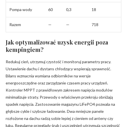
Pompa wody
60
0,3
18
Razem
—
—
718
Jak optymalizować uzysk energii poza
kempingiem?
Redukuj cień, utrzymuj czystość i monitoruj parametry pracy.
Ustawienie dachu i dystans chłodzący wspierają sprawność.
Bilans wzmacnia wymiana odbiorników na wersje
energooszczędne oraz zarządzanie czasem pracy urządzeń.
Kontroler MPPT z prawidłowym zakresem napięcia modułów
minimalizuje straty. Przewody o właściwym przekroju obniżają
spadek napięcia. Zastosowanie magazynu LiFePO4 pozwala na
głębsze cykle i szybsze ładowanie. Dwa mniejsze panele
rozłożone na dachu radzą sobie lepiej z cieniem od anteny czy
luku. Regularne przeglądy śrub i uszczelnień utrzymują szczelność