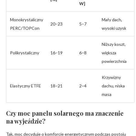
W]
Monokrystaliczny
Mały dach,
20–23
5–7
PERC/TOPCon
wysoki uzysk
Niższy koszt,
Polikrystaliczny
16–19
6–8
większa
powierzchnia
Krzywizny
Elastyczny ETFE
18–21
2–4
dachu, niska
masa
Czy moc panelu solarnego ma znaczenie
na wyjeździe?
Tak, moc decyduje o komforcie energetycznym podczas postoju