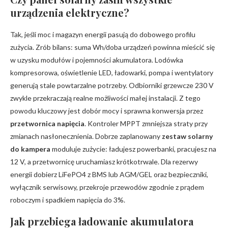
urządzenia elektryczne?
Tak, jeśli moc i magazyn energii pasują do dobowego profilu
zużycia. Zrób bilans: suma Wh/doba urządzeń powinna mieścić się
w uzysku modułów i pojemności akumulatora. Lodówka
kompresorowa, oświetlenie LED, ładowarki, pompa i wentylatory
generują stale powtarzalne potrzeby. Odbiorniki grzewcze 230 V
zwykle przekraczają realne możliwości małej instalacji. Z tego
powodu kluczowy jest dobór mocy i sprawna konwersja przez
przetwornica napięcia
. Kontroler MPPT zmniejsza straty przy
zmianach nasłonecznienia. Dobrze zaplanowany
zestaw solarny
do kampera
moduluje zużycie: ładujesz powerbanki, pracujesz na
12 V, a przetwornicę uruchamiasz krótkotrwale. Dla rezerwy
energii dobierz LiFePO4 z BMS lub AGM/GEL oraz bezpieczniki,
wyłącznik serwisowy, przekroje przewodów zgodnie z prądem
roboczym i spadkiem napięcia do 3%.
Jak przebiega ładowanie akumulatora