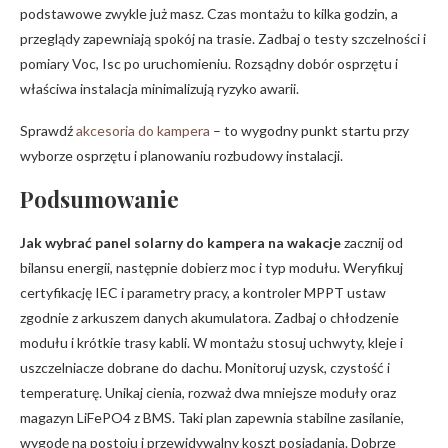
podstawowe zwykle już masz. Czas montażu to kilka godzin, a
przeglądy zapewniają spokój na trasie. Zadbaj o testy szczelności i
pomiary Voc, Isc po uruchomieniu. Rozsądny dobór osprzętu i
właściwa instalacja minimalizują ryzyko awarii.
Sprawdź
akcesoria do kampera
– to wygodny punkt startu przy
wyborze osprzętu i planowaniu rozbudowy instalacji.
Podsumowanie
Jak wybrać panel solarny do kampera na wakacje
zacznij od
bilansu energii, następnie dobierz moc i typ modułu. Weryfikuj
certyfikację IEC i parametry pracy, a kontroler MPPT ustaw
zgodnie z arkuszem danych akumulatora. Zadbaj o chłodzenie
modułu i krótkie trasy kabli. W montażu stosuj uchwyty, kleje i
uszczelniacze dobrane do dachu. Monitoruj uzysk, czystość i
temperaturę. Unikaj cienia, rozważ dwa mniejsze moduły oraz
magazyn LiFePO4 z BMS. Taki plan zapewnia stabilne zasilanie,
wygodę na postoju i przewidywalny koszt posiadania. Dobrze