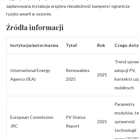
zaplanowana instalacja wspiera niezależność kampera i ogranicza
ryzyko awarii w sezonie.
Źródła informacji
Instytucja/autor/nazwa
Tytuł
Rok
Czego doty
Trend sprawn
International Energy
Renewables
adopcji PV,
2025
Agency (IEA)
2025
kontekst uz
mobilnych
Parametry
modułów, te
European Commission
PV Status
2025
sprawność
JRC
Report
technologii
mono/TOPC