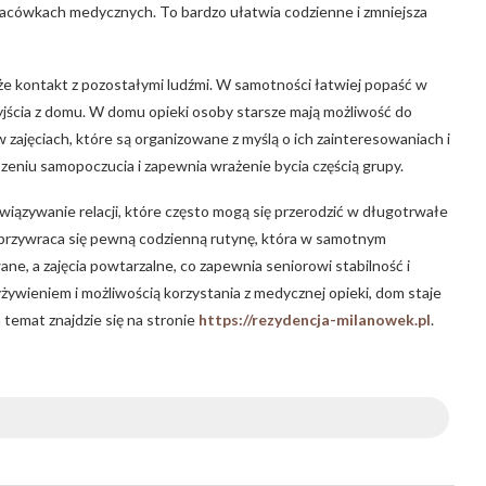
placówkach medycznych. To bardzo ułatwia codzienne i zmniejsza
że kontakt z pozostałymi ludźmi. W samotności łatwiej popaść w
yjścia z domu. W domu opieki osoby starsze mają możliwość do
 zajęciach, które są organizowane z myślą o ich zainteresowaniach i
zeniu samopoczucia i zapewnia wrażenie bycia częścią grupy.
ązywanie relacji, które często mogą się przerodzić w długotrwałe
m przywraca się pewną codzienną rutynę, która w samotnym
e, a zajęcia powtarzalne, co zapewnia seniorowi stabilność i
ywieniem i możliwością korzystania z medycznej opieki, dom staje
emat znajdzie się na stronie
https://rezydencja-milanowek.pl
.