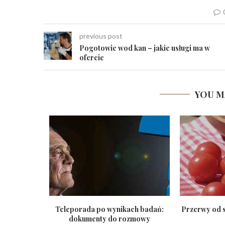
previous post
Pogotowie wod kan – jakie usługi ma w
ofercie
YOU M
czona zaćma
Teleporada po wynikach badań:
Przerwy od si
dokumenty do rozmowy