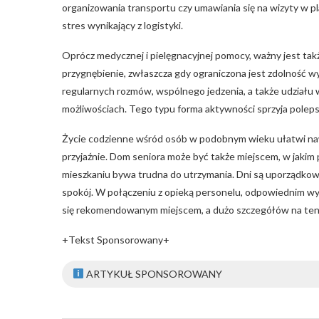
organizowania transportu czy umawiania się na wizyty w 
stres wynikający z logistyki.
Oprócz medycznej i pielęgnacyjnej pomocy, ważny jest tak
przygnębienie, zwłaszcza gdy ograniczona jest zdolność w
regularnych rozmów, wspólnego jedzenia, a także udziału w
możliwościach. Tego typu forma aktywności sprzyja poleps
Życie codzienne wśród osób w podobnym wieku ułatwi nawi
przyjaźnie. Dom seniora może być także miejscem, w jaki
mieszkaniu bywa trudna do utrzymania. Dni są uporządkowan
spokój. W połączeniu z opieką personelu, odpowiednim wyż
się rekomendowanym miejscem, a dużo szczegółów na ten t
+Tekst Sponsorowany+
ARTYKUŁ SPONSOROWANY