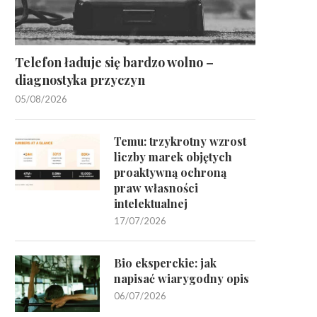
Telefon ładuje się bardzo wolno –
diagnostyka przyczyn
05/08/2026
Temu: trzykrotny wzrost
liczby marek objętych
proaktywną ochroną
praw własności
intelektualnej
17/07/2026
Bio eksperckie: jak
napisać wiarygodny opis
06/07/2026