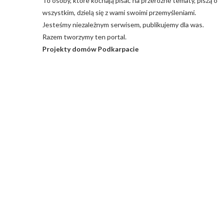
To osoby, które kochają pisać na przeróżne tematy, piszą o
wszystkim, dzielą się z wami swoimi przemyśleniami.
Jesteśmy niezależnym serwisem, publikujemy dla was.
Razem tworzymy ten portal.
Projekty domów Podkarpacie