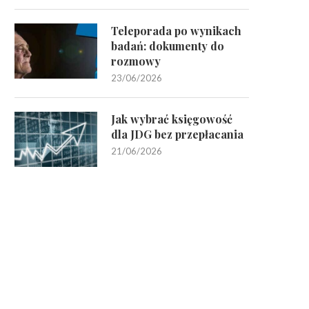
Teleporada po wynikach
badań: dokumenty do
rozmowy
23/06/2026
Jak wybrać księgowość
dla JDG bez przepłacania
21/06/2026
Jak biuro detektywistyczne
Z czego są złożone specjalist
zabezpiecza klientów
systemy kurtyn w...