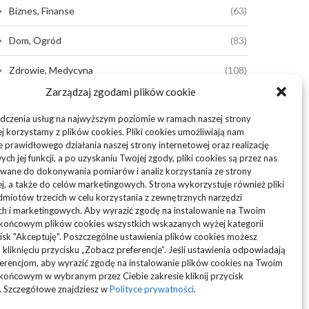
Biznes, Finanse
(63)
Dom, Ogród
(83)
Zdrowie, Medycyna
(108)
Zarządzaj zgodami plików cookie
Edukacja, Rozrywka
(36)
dczenia usług na najwyższym poziomie w ramach naszej strony
Sport, Turystyka
(34)
j korzystamy z plików cookies. Pliki cookies umożliwiają nam
 prawidłowego działania naszej strony internetowej oraz realizację
h jej funkcji, a po uzyskaniu Twojej zgody, pliki cookies są przez nas
Budownictwo, Przemysł
(61)
wane do dokonywania pomiarów i analiz korzystania ze strony
j, a także do celów marketingowych. Strona wykorzystuje również pliki
Technologie
(23)
miotów trzecich w celu korzystania z zewnętrznych narzędzi
ch i marketingowych. Aby wyrazić zgodę na instalowanie na Twoim
Usługi
(73)
 końcowym plików cookies wszystkich wskazanych wyżej kategorii
ycisk "Akceptuję". Poszczególne ustawienia plików cookies możesz
Motoryzacja, Transport
(87)
 kliknięciu przycisku „Zobacz preferencje”. Jeśli ustawienia odpowiadają
erencjom, aby wyrazić zgodę na instalowanie plików cookies na Twoim
końcowym w wybranym przez Ciebie zakresie kliknij przycisk
ARTYKUŁ SPONSOROWANY
(103)
. Szczegółowe znajdziesz w
Polityce prywatności
.