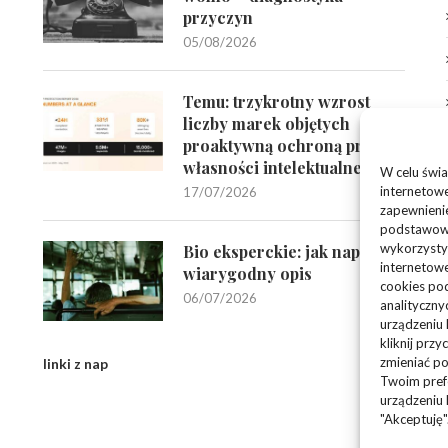
przyczyn
05/08/2026
Temu: trzykrotny wzrost
liczby marek objętych
proaktywną ochroną praw
własności intelektualnej
W celu świa
internetowe
17/07/2026
zapewnienie
podstawowyc
wykorzysty
Bio eksperckie: jak napisać
internetowe
wiarygodny opis
cookies pod
06/07/2026
analityczny
urządzeniu
kliknij prz
zmieniać po
linki z nap
Twoim pref
urządzeniu 
"Akceptuję"