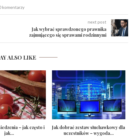
0 komentarzy
next post
Jak wybrać sprawdzonego prawnika
zajmującego się sprawami rodzinnymi
AY ALSO LIKE
edzenia – jak często i
Jak dobrać zestaw słuchawkowy dla
jak...
uczestników – wygoda...