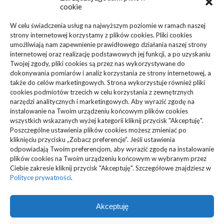
cookie
Biznes, Finanse
(63)
W celu świadczenia usług na najwyższym poziomie w ramach naszej
strony internetowej korzystamy z plików cookies. Pliki cookies
Dom, Ogród
(83)
umożliwiają nam zapewnienie prawidłowego działania naszej strony
internetowej oraz realizację podstawowych jej funkcji, a po uzyskaniu
Zdrowie, Medycyna
(108)
Twojej zgody, pliki cookies są przez nas wykorzystywane do
dokonywania pomiarów i analiz korzystania ze strony internetowej, a
także do celów marketingowych. Strona wykorzystuje również pliki
Edukacja, Rozrywka
(36)
cookies podmiotów trzecich w celu korzystania z zewnętrznych
narzędzi analitycznych i marketingowych. Aby wyrazić zgodę na
Sport, Turystyka
(34)
instalowanie na Twoim urządzeniu końcowym plików cookies
wszystkich wskazanych wyżej kategorii kliknij przycisk "Akceptuję".
Budownictwo, Przemysł
(61)
Poszczególne ustawienia plików cookies możesz zmieniać po
kliknięciu przycisku „Zobacz preferencje”. Jeśli ustawienia
Technologie
(23)
odpowiadają Twoim preferencjom, aby wyrazić zgodę na instalowanie
plików cookies na Twoim urządzeniu końcowym w wybranym przez
Ciebie zakresie kliknij przycisk "Akceptuję". Szczegółowe znajdziesz w
Usługi
(73)
Polityce prywatności
.
Motoryzacja, Transport
(87)
Akceptuję
ARTYKUŁ SPONSOROWANY
(103)