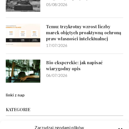
05/08/2026
Temu: trzykrotny wzrost liczby
marek objętych proaktywną ochroną
praw własności intelektualnej
17/07/2026
Bio eksperckie: jak napisać
wiarygodny opis
06/07/2026
linki z nap
KATEGORIE
Zarządzaj zgodami plików
Inne
(94)