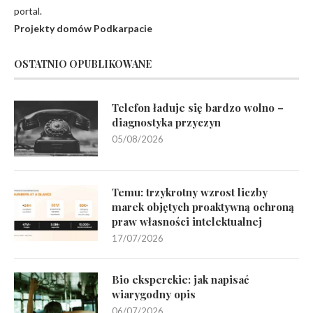
portal.
Projekty domów Podkarpacie
OSTATNIO OPUBLIKOWANE
Telefon ładuje się bardzo wolno –
diagnostyka przyczyn
05/08/2026
Temu: trzykrotny wzrost liczby
marek objętych proaktywną ochroną
praw własności intelektualnej
17/07/2026
Bio eksperckie: jak napisać
wiarygodny opis
06/07/2026