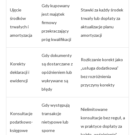
Gdy kupowany
Ujęcie
Stawki za każdy środek
jest majątek
środków
trwały lub dopłaty za
firmowy
trwałych i
aktualizacje planu
przekraczający
amortyzacja
amortyzacji
próg kwalifikacji
Gdy dokumenty
Rozliczanie korekt jako
Korekty
są dostarczane z
„usługa dodatkowa”
deklaracji i
opóźnieniem lub
bez rozróżnienia
ewidencji
wykrywane są
przyczyny korekty
błędy
Gdy występują
Nielimitowane
Konsultacje
transakcje
konsultacje bez reguł, a
podatkowo-
nietypowe lub
w praktyce dopłaty za
księgowe
sporne
każde „wyjaśnienie”