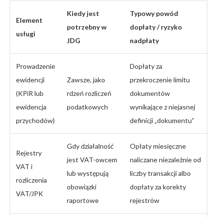
Kiedy jest
Typowy powód
Element
potrzebny w
dopłaty / ryzyko
usługi
JDG
nadpłaty
Prowadzenie
Dopłaty za
ewidencji
Zawsze, jako
przekroczenie limitu
(KPiR lub
rdzeń rozliczeń
dokumentów
ewidencja
podatkowych
wynikające z niejasnej
przychodów)
definicji „dokumentu”
Gdy działalność
Opłaty miesięczne
Rejestry
jest VAT-owcem
naliczane niezależnie od
VAT i
lub występują
liczby transakcji albo
rozliczenia
obowiązki
dopłaty za korekty
VAT/JPK
raportowe
rejestrów