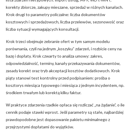
korekty zbiorcze, zakupy mieszane, sprzedaż w różnych kanałach.
Krok drugi to parametry policzalne: liczba dokumentów
kosztowych i sprzedażowych, liczba przelewów, sezonowość oraz
liczba sytuacji wymagających konsultacji.
Krok trzeci obejmuje zebranie ofert w tym samym modelu
porównania, czyli na jednym „koszyku” zdarzeń, i rozbicie ceny na
bazę i dopłaty. Krok czwarty to analiza umowy: zakres,
odpowiedzialność, terminy, kanały przekazywania dokumentów,
zasady korekt oraz tryb akceptacji kosztów dodatkowych. Krok
piąty stanowi test kontrolny przed podpisaniem: prośba o
kosztorys miesiąca typowego i miesiąca z jednym incydentem, np.
środkiem trwałym lub korektą kilku faktur.
W praktyce zdarzenia rzadkie opłaca się rozliczać „na żądanie”, o ile
cennik podaje stawki wprost. Jeśli parametry są stałe, najbardziej
prawdopodobne jest dopasowanie pakietu minimalnego z
przejrzystymi dopłatami do wyjątków.