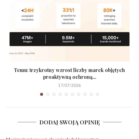
ć
Temu: trzykrotny wzrost liczby marek objętych
proaktywną ochroną...
17/07/2026
DODAJ SWOJĄ OPINIĘ