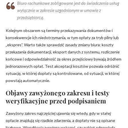
Biuro rachunkowe zobligowane jest do świadczenia usług
wyłącznie w zakresie uzgodnionym w umowie z
przedsiębiorcą.
Kolejnym obszarem są terminy przekazywania dokumentów i
konsekwencje ich niedotrzymania, w tym opłaty za tryb pilny lub
„ekspres”. Warto także sprawdzić zasady zmiany biura: koszty
przekazania dokumentacji, eksport danych z systemu, rozliczenie
końcowe i odpowiedzialność za okres przejściowy bywają źródłem
jednorazowych opłat. Test akceptacji kosztów pozwala odróżnić
sytuację, w której dopłaty są kontrolowane, od sytuacji, w której
powstają automatycznie.
Objawy zawyżonego zakresu i testy
weryfikacyjne przed podpisaniem
Zawyżony zakres najczęściej ujawnia się wtedy, gdy w stałej
opłacie znajdują się rzadkie zdarzenia, a dopłaty nie są opisane
liczbowo. Weryfikacja powinna wskazać, czy pakiet odpowiada