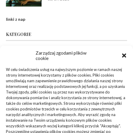
linki z nap
KATEGORIE
Zarządzaj zgodami plików
Inne
(94)
cookie
Biznes, Finanse
(63)
W celu świadczenia usług na najwyższym poziomie w ramach naszej
strony internetowej korzystamy z plików cookies. Pliki cookies
Dom, Ogród
(83)
umożliwiają nam zapewnienie prawidłowego działania naszej strony
internetowej oraz realizację podstawowych jej funkcji, a po uzyskaniu
Zdrowie, Medycyna
(108)
Twojej zgody, pliki cookies są przez nas wykorzystywane do
dokonywania pomiarów i analiz korzystania ze strony internetowej, a
także do celów marketingowych. Strona wykorzystuje również pliki
Edukacja, Rozrywka
(36)
cookies podmiotów trzecich w celu korzystania z zewnętrznych
narzędzi analitycznych i marketingowych. Aby wyrazić zgodę na
Sport, Turystyka
(34)
instalowanie na Twoim urządzeniu końcowym plików cookies
wszystkich wskazanych wyżej kategorii kliknij przycisk "Akceptuję".
Budownictwo, Przemysł
(61)
Poszczególne ustawienia plików cookies możesz zmieniać po