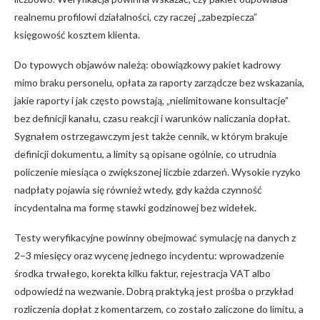
realnemu profilowi działalności, czy raczej „zabezpiecza”
księgowość kosztem klienta.
Do typowych objawów należą: obowiązkowy pakiet kadrowy
mimo braku personelu, opłata za raporty zarządcze bez wskazania,
jakie raporty i jak często powstają, „nielimitowane konsultacje”
bez definicji kanału, czasu reakcji i warunków naliczania dopłat.
Sygnałem ostrzegawczym jest także cennik, w którym brakuje
definicji dokumentu, a limity są opisane ogólnie, co utrudnia
policzenie miesiąca o zwiększonej liczbie zdarzeń. Wysokie ryzyko
nadpłaty pojawia się również wtedy, gdy każda czynność
incydentalna ma formę stawki godzinowej bez widełek.
Testy weryfikacyjne powinny obejmować symulację na danych z
2–3 miesięcy oraz wycenę jednego incydentu: wprowadzenie
środka trwałego, korekta kilku faktur, rejestracja VAT albo
odpowiedź na wezwanie. Dobrą praktyką jest prośba o przykład
rozliczenia dopłat z komentarzem, co zostało zaliczone do limitu, a