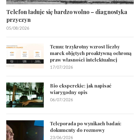
Telefon ładuje się bardzo wolno – diagnostyka
przyczyn
05/08/2026
Temu: trzykrotny wzrost liczby
marek objętych proaktywną ochroną
praw własności intelektualnej
17/07/2026
Bio eksperckie: jak napisać
wiarygodny opis
06/07/2026
Teleporada po wynikach badań:
dokumenty do rozmowy
23/06/2026