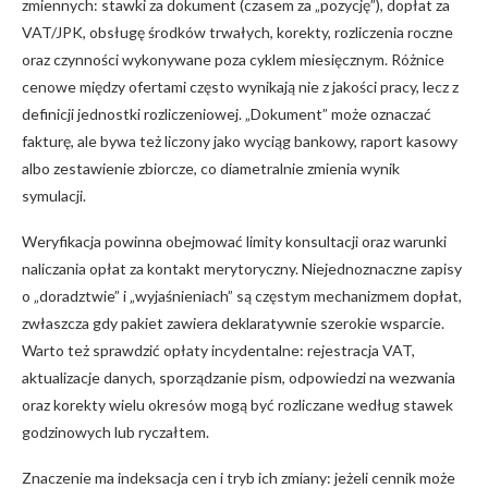
zmiennych: stawki za dokument (czasem za „pozycję”), dopłat za
VAT/JPK, obsługę środków trwałych, korekty, rozliczenia roczne
oraz czynności wykonywane poza cyklem miesięcznym. Różnice
cenowe między ofertami często wynikają nie z jakości pracy, lecz z
definicji jednostki rozliczeniowej. „Dokument” może oznaczać
fakturę, ale bywa też liczony jako wyciąg bankowy, raport kasowy
albo zestawienie zbiorcze, co diametralnie zmienia wynik
symulacji.
Weryfikacja powinna obejmować limity konsultacji oraz warunki
naliczania opłat za kontakt merytoryczny. Niejednoznaczne zapisy
o „doradztwie” i „wyjaśnieniach” są częstym mechanizmem dopłat,
zwłaszcza gdy pakiet zawiera deklaratywnie szerokie wsparcie.
Warto też sprawdzić opłaty incydentalne: rejestracja VAT,
aktualizacje danych, sporządzanie pism, odpowiedzi na wezwania
oraz korekty wielu okresów mogą być rozliczane według stawek
godzinowych lub ryczałtem.
Znaczenie ma indeksacja cen i tryb ich zmiany: jeżeli cennik może