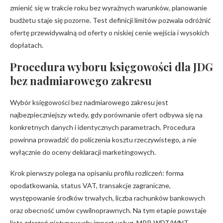
zmienić się w trakcie roku bez wyraźnych warunków, planowanie
budżetu staje się pozorne. Test definicji limitów pozwala odróżnić
ofertę przewidywalną od oferty o niskiej cenie wejścia i wysokich
dopłatach.
Procedura wyboru księgowości dla JDG
bez nadmiarowego zakresu
Wybór księgowości bez nadmiarowego zakresu jest
najbezpieczniejszy wtedy, gdy porównanie ofert odbywa się na
konkretnych danych i identycznych parametrach. Procedura
powinna prowadzić do policzenia kosztu rzeczywistego, a nie
wyłącznie do oceny deklaracji marketingowych.
Krok pierwszy polega na opisaniu profilu rozliczeń: forma
opodatkowania, status VAT, transakcje zagraniczne,
występowanie środków trwałych, liczba rachunków bankowych
oraz obecność umów cywilnoprawnych. Na tym etapie powstaje
lista zdarzeń nietypowych: import usług, MPP, WDT/WNT,