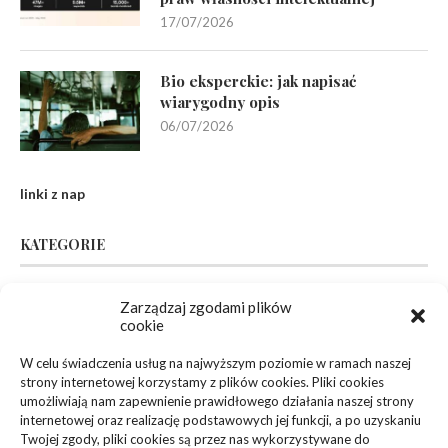
17/07/2026
Bio eksperckie: jak napisać
wiarygodny opis
06/07/2026
linki z nap
KATEGORIE
Inne
(94)
Zarządzaj zgodami plików
cookie
Biznes, Finanse
(63)
W celu świadczenia usług na najwyższym poziomie w ramach naszej
strony internetowej korzystamy z plików cookies. Pliki cookies
Dom, Ogród
(83)
umożliwiają nam zapewnienie prawidłowego działania naszej strony
internetowej oraz realizację podstawowych jej funkcji, a po uzyskaniu
Zdrowie, Medycyna
(108)
Twojej zgody, pliki cookies są przez nas wykorzystywane do