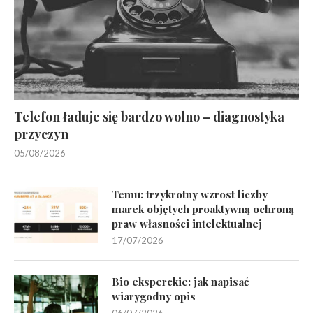
Telefon ładuje się bardzo wolno – diagnostyka
przyczyn
05/08/2026
Temu: trzykrotny wzrost liczby
marek objętych proaktywną ochroną
praw własności intelektualnej
17/07/2026
Bio eksperckie: jak napisać
wiarygodny opis
06/07/2026