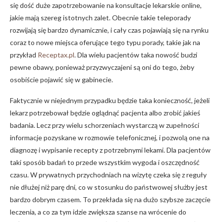
się dość duże zapotrzebowanie na konsultacje lekarskie online,
jakie mają szereg istotnych zalet. Obecnie takie teleporady
rozwijają się bardzo dynamicznie, i cały czas pojawiają się na rynku
coraz to nowe miejsca oferujące tego typu porady, takie jak na
przykład
Receptax.pl
. Dla wielu pacjentów taka nowość budzi
pewne obawy, ponieważ przyzwyczajeni są oni do tego, żeby
osobiście pojawić się w gabinecie.
Faktycznie w niejednym przypadku będzie taka konieczność, jeżeli
lekarz potrzebował będzie oglądnąć pacjenta albo zrobić jakieś
badania. Lecz przy wielu schorzeniach wystarczą w zupełności
informacje pozyskane w rozmowie telefonicznej, i pozwolą one na
diagnozę i wypisanie recepty z potrzebnymi lekami. Dla pacjentów
taki sposób badań to przede wszystkim wygoda i oszczędność
czasu. W prywatnych przychodniach na wizytę czeka się z reguły
nie dłużej niż parę dni, co w stosunku do państwowej służby jest
bardzo dobrym czasem. To przekłada się na dużo szybsze zaczęcie
leczenia, a co za tym idzie zwiększa szanse na wrócenie do