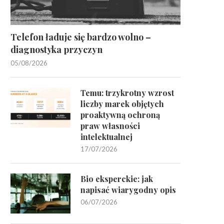
Telefon ładuje się bardzo wolno –
diagnostyka przyczyn
05/08/2026
Temu: trzykrotny wzrost
liczby marek objętych
proaktywną ochroną
praw własności
intelektualnej
17/07/2026
Bio eksperckie: jak
napisać wiarygodny opis
06/07/2026