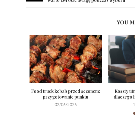
warto zwrócić uwagę podczas wyboru
YOU M
 na jakie
Food truck kebab przed sezonem:
Koszty ut
..
przygotowanie punktu
dlaczego l
02/06/2026