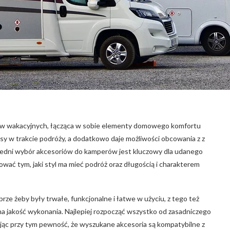
w wakacyjnych, łącząca w sobie elementy domowego komfortu
sy w trakcie podróży, a dodatkowo daje możliwości obcowania z z
iedni wybór akcesoriów do kamperów jest kluczowy dla udanego
ować tym, jaki styl ma mieć podróż oraz długością i charakterem
obrze żeby były trwałe, funkcjonalne i łatwe w użyciu, z tego też
 jakość wykonania. Najlepiej rozpocząć wszystko od zasadniczego
jąc przy tym pewność, że wyszukane akcesoria są kompatybilne z