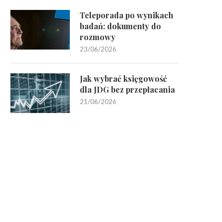
Teleporada po wynikach
badań: dokumenty do
rozmowy
23/06/2026
Jak wybrać księgowość
dla JDG bez przepłacania
21/06/2026
Jakie rodzaje usług oferują
Wynajem agregatu na festyn 
profesjonalni tłumacze
– prąd, który...
28/10/2025
23/06/2025