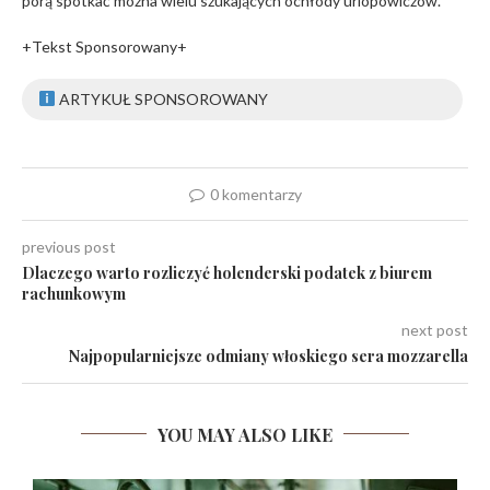
porą spotkać można wielu szukających ochłody urlopowiczów.
+Tekst Sponsorowany+
ARTYKUŁ SPONSOROWANY
0 komentarzy
previous post
Dlaczego warto rozliczyć holenderski podatek z biurem
rachunkowym
next post
Najpopularniejsze odmiany włoskiego sera mozzarella
YOU MAY ALSO LIKE