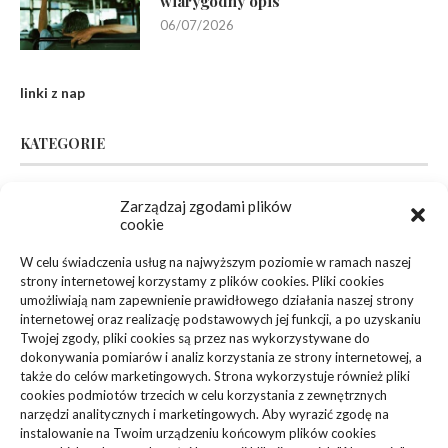
wiarygodny opis
06/07/2026
linki z nap
KATEGORIE
Zarządzaj zgodami plików
Inne
(94)
cookie
Biznes, Finanse
(63)
W celu świadczenia usług na najwyższym poziomie w ramach naszej
strony internetowej korzystamy z plików cookies. Pliki cookies
Dom, Ogród
(83)
umożliwiają nam zapewnienie prawidłowego działania naszej strony
internetowej oraz realizację podstawowych jej funkcji, a po uzyskaniu
Zdrowie, Medycyna
(108)
Twojej zgody, pliki cookies są przez nas wykorzystywane do
dokonywania pomiarów i analiz korzystania ze strony internetowej, a
także do celów marketingowych. Strona wykorzystuje również pliki
Edukacja, Rozrywka
(36)
cookies podmiotów trzecich w celu korzystania z zewnętrznych
narzędzi analitycznych i marketingowych. Aby wyrazić zgodę na
Sport, Turystyka
(34)
instalowanie na Twoim urządzeniu końcowym plików cookies