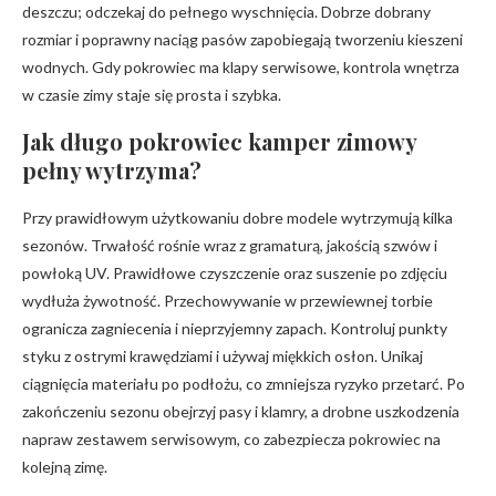
deszczu; odczekaj do pełnego wyschnięcia. Dobrze dobrany
rozmiar i poprawny naciąg pasów zapobiegają tworzeniu kieszeni
wodnych. Gdy pokrowiec ma klapy serwisowe, kontrola wnętrza
w czasie zimy staje się prosta i szybka.
Jak długo pokrowiec kamper zimowy
pełny wytrzyma?
Przy prawidłowym użytkowaniu dobre modele wytrzymują kilka
sezonów. Trwałość rośnie wraz z gramaturą, jakością szwów i
powłoką UV. Prawidłowe czyszczenie oraz suszenie po zdjęciu
wydłuża żywotność. Przechowywanie w przewiewnej torbie
ogranicza zagniecenia i nieprzyjemny zapach. Kontroluj punkty
styku z ostrymi krawędziami i używaj miękkich osłon. Unikaj
ciągnięcia materiału po podłożu, co zmniejsza ryzyko przetarć. Po
zakończeniu sezonu obejrzyj pasy i klamry, a drobne uszkodzenia
napraw zestawem serwisowym, co zabezpiecza pokrowiec na
kolejną zimę.