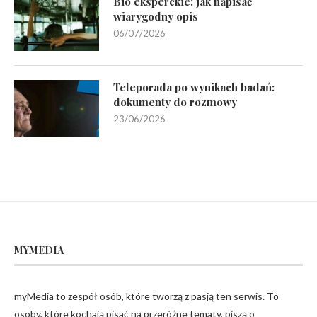
Bio eksperckie: jak napisać
wiarygodny opis
06/07/2026
Teleporada po wynikach badań:
dokumenty do rozmowy
23/06/2026
MYMEDIA
myMedia to zespół osób, które tworzą z pasją ten serwis. To
osoby, które kochają pisać na przeróżne tematy, piszą o