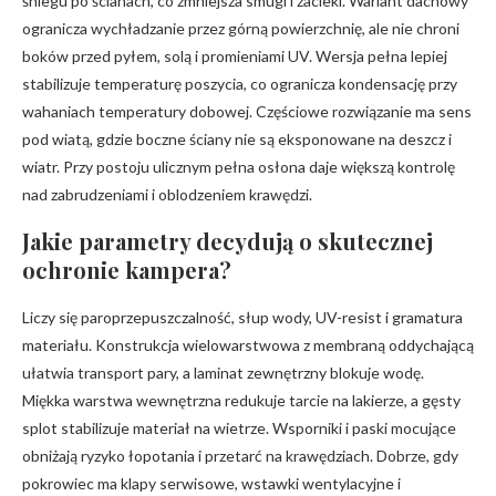
śniegu po ścianach, co zmniejsza smugi i zacieki. Wariant dachowy
ogranicza wychładzanie przez górną powierzchnię, ale nie chroni
boków przed pyłem, solą i promieniami UV. Wersja pełna lepiej
stabilizuje temperaturę poszycia, co ogranicza kondensację przy
wahaniach temperatury dobowej. Częściowe rozwiązanie ma sens
pod wiatą, gdzie boczne ściany nie są eksponowane na deszcz i
wiatr. Przy postoju ulicznym pełna osłona daje większą kontrolę
nad zabrudzeniami i oblodzeniem krawędzi.
Jakie parametry decydują o skutecznej
ochronie kampera?
Liczy się paroprzepuszczalność, słup wody, UV-resist i gramatura
materiału. Konstrukcja wielowarstwowa z membraną oddychającą
ułatwia transport pary, a laminat zewnętrzny blokuje wodę.
Miękka warstwa wewnętrzna redukuje tarcie na lakierze, a gęsty
splot stabilizuje materiał na wietrze. Wsporniki i paski mocujące
obniżają ryzyko łopotania i przetarć na krawędziach. Dobrze, gdy
pokrowiec ma klapy serwisowe, wstawki wentylacyjne i