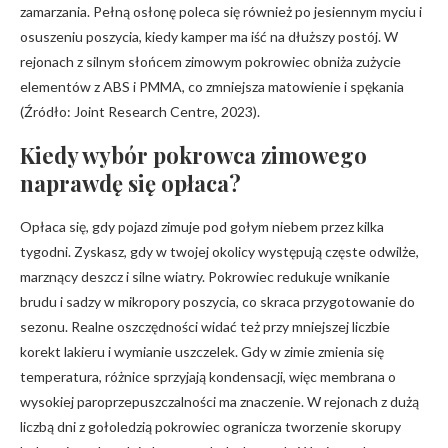
zamarzania. Pełną osłonę poleca się również po jesiennym myciu i
osuszeniu poszycia, kiedy kamper ma iść na dłuższy postój. W
rejonach z silnym słońcem zimowym pokrowiec obniża zużycie
elementów z ABS i PMMA, co zmniejsza matowienie i spękania
(Źródło: Joint Research Centre, 2023).
Kiedy wybór pokrowca zimowego
naprawdę się opłaca?
Opłaca się, gdy pojazd zimuje pod gołym niebem przez kilka
tygodni. Zyskasz, gdy w twojej okolicy występują częste odwilże,
marznący deszcz i silne wiatry. Pokrowiec redukuje wnikanie
brudu i sadzy w mikropory poszycia, co skraca przygotowanie do
sezonu. Realne oszczędności widać też przy mniejszej liczbie
korekt lakieru i wymianie uszczelek. Gdy w zimie zmienia się
temperatura, różnice sprzyjają kondensacji, więc membrana o
wysokiej paroprzepuszczalności ma znaczenie. W rejonach z dużą
liczbą dni z gołoledzią pokrowiec ogranicza tworzenie skorupy