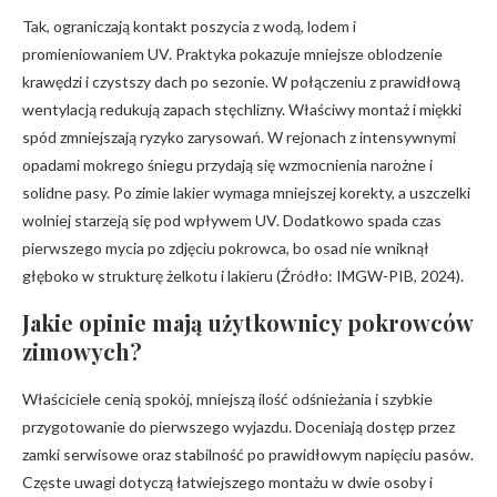
Tak, ograniczają kontakt poszycia z wodą, lodem i
promieniowaniem UV. Praktyka pokazuje mniejsze oblodzenie
krawędzi i czystszy dach po sezonie. W połączeniu z prawidłową
wentylacją redukują zapach stęchlizny. Właściwy montaż i miękki
spód zmniejszają ryzyko zarysowań. W rejonach z intensywnymi
opadami mokrego śniegu przydają się wzmocnienia narożne i
solidne pasy. Po zimie lakier wymaga mniejszej korekty, a uszczelki
wolniej starzeją się pod wpływem UV. Dodatkowo spada czas
pierwszego mycia po zdjęciu pokrowca, bo osad nie wniknął
głęboko w strukturę żelkotu i lakieru (Źródło: IMGW-PIB, 2024).
Jakie opinie mają użytkownicy pokrowców
zimowych?
Właściciele cenią spokój, mniejszą ilość odśnieżania i szybkie
przygotowanie do pierwszego wyjazdu. Doceniają dostęp przez
zamki serwisowe oraz stabilność po prawidłowym napięciu pasów.
Częste uwagi dotyczą łatwiejszego montażu w dwie osoby i