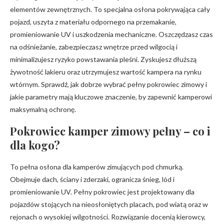
elementów zewnętrznych. To specjalna osłona pokrywająca cały
pojazd, uszyta z materiału odpornego na przemakanie,
promieniowanie UV i uszkodzenia mechaniczne. Oszczędzasz czas
na odśnieżanie, zabezpieczasz wnętrze przed wilgocią i
minimalizujesz ryzyko powstawania pleśni. Zyskujesz dłuższą
żywotność lakieru oraz utrzymujesz wartość kampera na rynku
wtórnym. Sprawdź, jak dobrze wybrać pełny pokrowiec zimowy i
jakie parametry mają kluczowe znaczenie, by zapewnić kamperowi
maksymalną ochronę.
Pokrowiec kamper zimowy pełny – co i
dla kogo?
To pełna osłona dla kamperów zimujących pod chmurką.
Obejmuje dach, ściany i zderzaki, ogranicza śnieg, lód i
promieniowanie UV. Pełny pokrowiec jest projektowany dla
pojazdów stojących na nieosłoniętych placach, pod wiatą oraz w
rejonach o wysokiej wilgotności. Rozwiązanie docenią kierowcy,