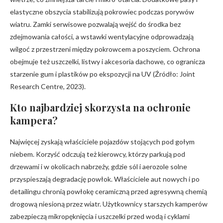
elastyczne obszycia stabilizują pokrowiec podczas porywów
wiatru. Zamki serwisowe pozwalają wejść do środka bez
zdejmowania całości, a wstawki wentylacyjne odprowadzają
wilgoć z przestrzeni między pokrowcem a poszyciem. Ochrona
obejmuje też uszczelki, listwy i akcesoria dachowe, co ogranicza
starzenie gum i plastików po ekspozycji na UV (Źródło: Joint
Research Centre, 2023).
Kto najbardziej skorzysta na ochronie
kampera?
Najwięcej zyskają właściciele pojazdów stojących pod gołym
niebem. Korzyść odczują też kierowcy, którzy parkują pod
drzewami i w okolicach nabrzeży, gdzie sól i aerozole solne
przyspieszają degradację powłok. Właściciele aut nowych i po
detailingu chronią powłokę ceramiczną przed agresywną chemią
drogową niesioną przez wiatr. Użytkownicy starszych kamperów
zabezpieczą mikropęknięcia i uszczelki przed wodą i cyklami