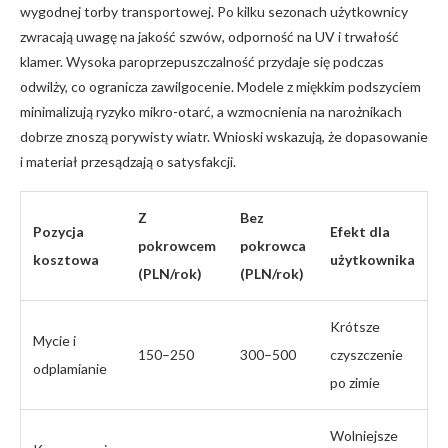
wygodnej torby transportowej. Po kilku sezonach użytkownicy
zwracają uwagę na jakość szwów, odporność na UV i trwałość
klamer. Wysoka paroprzepuszczalność przydaje się podczas
odwilży, co ogranicza zawilgocenie. Modele z miękkim podszyciem
minimalizują ryzyko mikro-otarć, a wzmocnienia na narożnikach
dobrze znoszą porywisty wiatr. Wnioski wskazują, że dopasowanie
i materiał przesądzają o satysfakcji.
Z
Bez
Pozycja
Efekt dla
pokrowcem
pokrowca
kosztowa
użytkownika
(PLN/rok)
(PLN/rok)
Krótsze
Mycie i
150–250
300–500
czyszczenie
odplamianie
po zimie
Wolniejsze