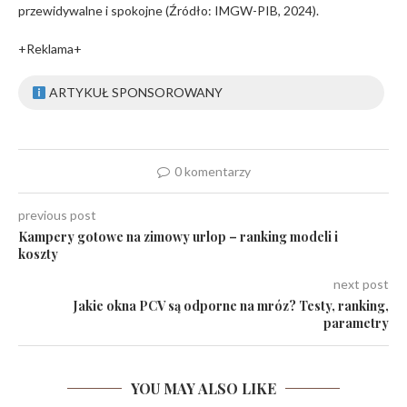
przewidywalne i spokojne (Źródło: IMGW-PIB, 2024).
+Reklama+
ARTYKUŁ SPONSOROWANY
0 komentarzy
previous post
Kampery gotowe na zimowy urlop – ranking modeli i
koszty
next post
Jakie okna PCV są odporne na mróz? Testy, ranking,
parametry
YOU MAY ALSO LIKE