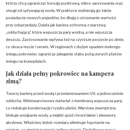
którzy chcą ograniczyć korozję punktową, mikro-zarysowania oraz
smugi od spływającej wody. W praktyce wybierają go także
posiadacze nowych pojazdów, bo dbają o utrzymanie wartości
przy odsprzedaży. Działa jak bariera ochronna z warstwą
„oddychającą”, która wypuszcza parę wodną, a nie wpuszcza
deszczu. Zastosowanie wpływa też na czystsze poszycie po zimie,
co skraca mycie i serwis. W regionach z dużym opadem mokrego
śniegu pokrowiec ogranicza zaleganie słabo połączonych płatów
śniegu na krawędziach.
Jak działa pełny pokrowiec na kampera
zimą?
Tworzy barierę przed wodą i promieniowaniem UV, a jednocześnie
oddycha. Wielowarstwowy materiał z membraną wypuszcza parę,
co redukuje kondensację i ryzyko pleśni. Warstwa zewnętrzna
blokuje wsiąkanie wody, a miękki spód chroni lakier i elementy
akrylowe. Właściwy dobór rozmiaru eliminuje łopotanie na
wietrze, co zmniejsza tarcie i mikro-otarcia. Dodatkowe pasy i