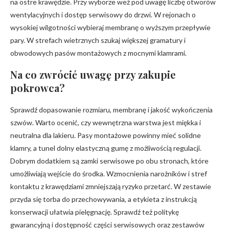
na ostre krawędzie. Przy wyborze weź pod uwagę liczbę otworów
wentylacyjnych i dostęp serwisowy do drzwi. W rejonach o
wysokiej wilgotności wybieraj membranę o wyższym przepływie
pary. W strefach wietrznych szukaj większej gramatury i
obwodowych pasów montażowych z mocnymi klamrami.
Na co zwrócić uwagę przy zakupie
pokrowca?
Sprawdź dopasowanie rozmiaru, membranę i jakość wykończenia
szwów. Warto ocenić, czy wewnętrzna warstwa jest miękka i
neutralna dla lakieru. Pasy montażowe powinny mieć solidne
klamry, a tunel dolny elastyczną gumę z możliwością regulacji.
Dobrym dodatkiem są zamki serwisowe po obu stronach, które
umożliwiają wejście do środka. Wzmocnienia narożników i stref
kontaktu z krawędziami zmniejszają ryzyko przetarć. W zestawie
przyda się torba do przechowywania, a etykieta z instrukcją
konserwacji ułatwia pielęgnację. Sprawdź też politykę
gwarancyjną i dostępność części serwisowych oraz zestawów