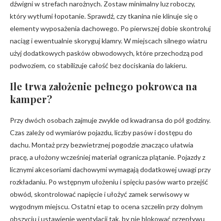
dźwigni w strefach narożnych. Zostaw minimalny luz roboczy,
który wytłumi łopotanie. Sprawdź, czy tkanina nie klinuje się o
elementy wyposażenia dachowego. Po pierwszej dobie skontroluj
naciąg i ewentualnie skoryguj klamry. W miejscach silnego wiatru
użyj dodatkowych pasków obwodowych, które przechodzą pod
podwoziem, co stabilizuje całość bez dociskania do lakieru.
Ile trwa założenie pełnego pokrowca na
kamper?
Przy dwóch osobach zajmuje zwykle od kwadransa do pół godziny.
Czas zależy od wymiarów pojazdu, liczby pasów i dostępu do
dachu. Montaż przy bezwietrznej pogodzie znacząco ułatwia
pracę, a ułożony wcześniej materiał ogranicza plątanie. Pojazdy z
licznymi akcesoriami dachowymi wymagają dodatkowej uwagi przy
rozkładaniu. Po wstępnym ułożeniu i spięciu pasów warto przejść
obwód, skontrolować napięcie i ułożyć zamek serwisowy w
wygodnym miejscu. Ostatni etap to ocena szczelin przy dolnym
obszyciu i ustawienie wentylacji tak, by nie blokować przepływu