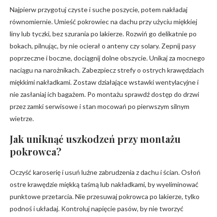
Najpierw przygotuj czyste i suche poszycie, potem nakładaj
równomiernie. Umieść pokrowiec na dachu przy użyciu miękkiej
liny lub tyczki, bez szurania po lakierze. Rozwiń go delikatnie po
bokach, pilnując, by nie ocierał o anteny czy solary. Zepnij pasy
poprzeczne i boczne, dociągnij dolne obszycie. Unikaj za mocnego
naciągu na narożnikach. Zabezpiecz strefy o ostrych krawędziach
miękkimi nakładkami. Zostaw działające wstawki wentylacyjne i
nie zasłaniaj ich bagażem. Po montażu sprawdź dostęp do drzwi
przez zamki serwisowe i stan mocowań po pierwszym silnym
wietrze.
Jak uniknąć uszkodzeń przy montażu
pokrowca?
Oczyść karoserię i usuń luźne zabrudzenia z dachu i ścian. Osłoń
ostre krawędzie miękką taśmą lub nakładkami, by wyeliminować
punktowe przetarcia. Nie przesuwaj pokrowca po lakierze, tylko
podnoś i układaj. Kontroluj napięcie pasów, by nie tworzyć