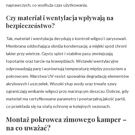
naprawczych, co wydłuża czas użytkowania.
Czy materiał i wentylacja wpływają na
bezpieczeństwo?
Tak, materiał i wentylacja decydują o kontroli wilgoci i zarysowań.
Membrana oddychająca obniża kondensację, a miękki spód chroni
lakier przy wietrze. Gęsty splot i stabilne pasy zmniejszają
łopotanie oraz tarcie na krawędziach. Wstawki wentylacyjne
odprowadzają parę i wyrównują temperaturę między poszyciem a
pokrowcem. Warstwa UV-resist spowalnia degradację elementów
akrylowych i uszczelek. Wysoki słup wody oraz trwałe szwy
ograniczają wnikanie wilgoci przy marznącym deszczu. Dobrze, gdy
materiał ma certyfikowane parametry i powtarzalną jakość partii,
co przekłada się na stałą ochronę w kolejnych sezonach.
Montaż pokrowca zimowego kamper –
na co uważać?