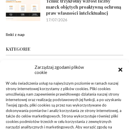
Temu: trzykrotny wzrost liczby
marek objętych proaktywną ochroną
praw własności intelektualnej
17/07/2026
linki z nap
KATEGORIE
Zarządzaj zgodami plików
Inne
(95)
cookie
Biznes, Finanse
(63)
W celu świadczenia usług na najwyższym poziomie w ramach naszej
strony internetowej korzystamy z plików cookies. Pliki cookies
Dom, Ogród
(83)
umożliwiają nam zapewnienie prawidłowego działania naszej strony
internetowej oraz realizację podstawowych jej funkcji, a po uzyskaniu
Zdrowie, Medycyna
(108)
Twojej zgody, pliki cookies są przez nas wykorzystywane do
dokonywania pomiarów i analiz korzystania ze strony internetowej, a
także do celów marketingowych. Strona wykorzystuje również pliki
Edukacja, Rozrywka
(36)
cookies podmiotów trzecich w celu korzystania z zewnętrznych
narzędzi analitycznych i marketingowych. Aby wyrazić zgodę na
Sport, Turystyka
(34)