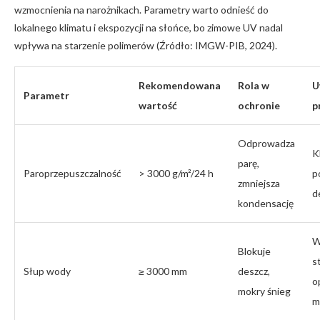
wzmocnienia na narożnikach. Parametry warto odnieść do
lokalnego klimatu i ekspozycji na słońce, bo zimowe UV nadal
wpływa na starzenie polimerów (Źródło: IMGW-PIB, 2024).
Rekomendowana
Rola w
U
Parametr
wartość
ochronie
p
Odprowadza
K
parę,
Paroprzepuszczalność
> 3000 g/m²/24 h
p
zmniejsza
d
kondensację
W
Blokuje
s
Słup wody
≥ 3000 mm
deszcz,
o
mokry śnieg
m