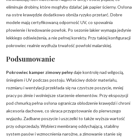
eliminuje drobiny, które mogłyby działać jak papier ścierny. Osłona
na ostre krawędzie dodatkowo obniża ryzyko przetarć. Dobre
modele mają certyfikowaną odporność UV, co spowalnia
płowienie i kredowanie powłok. Po sezonie lakier wymaga jedynie
lekkiego odświeżenia, a nie pełnej korekty. Przy takiej konfiguracji
pokrowiec realnie wydłuża trwałość powłoki malarskiej.
Podsumowanie
Pokrowiec kamper zimowy pełny
daje kontrolę nad wilgocią,
śniegiem i UV podczas postoju. Właściwy dobór materiału,
rozmiaru i wentylacji przekłada się na czystsze poszycie, mniej
pracy po zimie i wolniejsze starzenie elementów. Przy ekspozycji
pod chmurką pełna osłona ogranicza oblodzenie krawędzi i chroni
akcesoria dachowe, co skraca przygotowanie do pierwszego
wyjazdu. Zadbane poszycie i uszczelki to także wyższa wartość
przy odsprzedaży. Wybierz membranę oddychającą, stabilny
system pasów i wzmocnienia narożne, a zimowanie stanie się