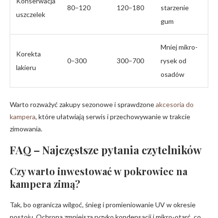
Konserwacja
80–120
120–180
starzenie
uszczelek
gum
Mniej mikro-
Korekta
0–300
300–700
rysek od
lakieru
osadów
Warto rozważyć zakupy sezonowe i sprawdzone
akcesoria do
kampera
, które ułatwiają serwis i przechowywanie w trakcie
zimowania.
FAQ – Najczęstsze pytania czytelników
Czy warto inwestować w pokrowiec na
kampera zimą?
Tak, bo ogranicza wilgoć, śnieg i promieniowanie UV w okresie
postoju. Ochrona zmniejsza ryzyko kondensacji i mikro-otarć, co