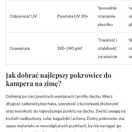
Spowalnia
I
Odporność UV
Powłoka UV 30+
starzenie
o
plastiku
p
Trwałość i
W
Gramatura
180–240 g/m²
stabilność
r
na wietrze
w
Jak dobrać najlepszy pokrowiec do
kampera na zimę?
Dobieraj po rzeczywistych wymiarach i profilu dachu. Mierz
długość całkowitą bez haka, szerokość z lusterkami złożonymi
oraz wysokość do najwyższego punktu na dachu. Zwróć uwagę na
kształt nadbudowy, solar, bagażniki i anteny. Dobry pokrowiec ma
zapas materiału w newralgicznych punktach, by nie naciągać go