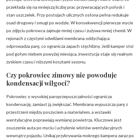
przekłada się na mniejszą liczbę prac przywracających połysk i
stan uszczelek. Przy postojach ulicznych osłona pełna redukuje
osad drogowy i smugi po wodzie. W konsekwencji pierwsze mycie
po zdjęciu pokrowca zajmuje mniej czasu i zużywa mniej chemii. W
rejonach z częstymi odwilżami membrana oddychająca
odprowadza parę, co ogranicza zapach stęchlizny. Jeśli kamper stoi
pod gołym niebem powyżej miesiąca, inwestycja staje się realnym
zyskiem czasu i niższymi kosztami sezonu.
Czy pokrowiec zimowy nie powoduje
kondensacji wilgoci?
Pokrowiec o wysokiej paroprzepuszczalności ogranicza
kondensację, zamiast ją zwiększać. Membrana wypuszcza parę z
przestrzeni między poszyciem a materiałem, a wstawki
wentylacyjne poprawiają wymianę powietrza. Kluczowe jest
osuszenie auta po myciu i uchylenie wlotów wentylacyjnych
wewnątrz pojazdu. Unikaj przykrywania mokrego kampera zaraz po