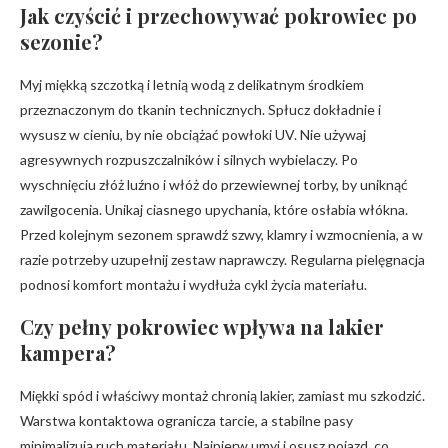
Jak czyścić i przechowywać pokrowiec po
sezonie?
Myj miękką szczotką i letnią wodą z delikatnym środkiem
przeznaczonym do tkanin technicznych. Spłucz dokładnie i
wysusz w cieniu, by nie obciążać powłoki UV. Nie używaj
agresywnych rozpuszczalników i silnych wybielaczy. Po
wyschnięciu złóż luźno i włóż do przewiewnej torby, by uniknąć
zawilgocenia. Unikaj ciasnego upychania, które osłabia włókna.
Przed kolejnym sezonem sprawdź szwy, klamry i wzmocnienia, a w
razie potrzeby uzupełnij zestaw naprawczy. Regularna pielęgnacja
podnosi komfort montażu i wydłuża cykl życia materiału.
Czy pełny pokrowiec wpływa na lakier
kampera?
Miękki spód i właściwy montaż chronią lakier, zamiast mu szkodzić.
Warstwa kontaktowa ogranicza tarcie, a stabilne pasy
minimalizują ruch materiału. Najpierw umyj i osusz pojazd, co