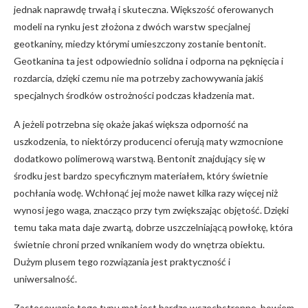
jednak naprawdę trwałą i skuteczna. Większość oferowanych
modeli na rynku jest złożona z dwóch warstw specjalnej
geotkaniny, miedzy którymi umieszczony zostanie bentonit.
Geotkanina ta jest odpowiednio solidna i odporna na pęknięcia i
rozdarcia, dzięki czemu nie ma potrzeby zachowywania jakiś
specjalnych środków ostrożności podczas kładzenia mat.
A jeżeli potrzebna się okaże jakaś większa odporność na
uszkodzenia, to niektórzy producenci oferują maty wzmocnione
dodatkowo polimerową warstwą. Bentonit znajdujący się w
środku jest bardzo specyficznym materiałem, który świetnie
pochłania wodę. Wchłonąć jej może nawet kilka razy więcej niż
wynosi jego waga, znacząco przy tym zwiększając objętość. Dzięki
temu taka mata daje zwartą, dobrze uszczelniającą powłokę, która
świetnie chroni przed wnikaniem wody do wnętrza obiektu.
Dużym plusem tego rozwiązania jest praktyczność i
uniwersalność.
Zastosowanie tego typu mat jest bardzo wszechstronne, bowiem