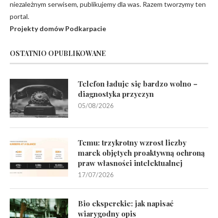
niezależnym serwisem, publikujemy dla was. Razem tworzymy ten
portal.
Projekty domów Podkarpacie
OSTATNIO OPUBLIKOWANE
Telefon ładuje się bardzo wolno –
diagnostyka przyczyn
05/08/2026
Temu: trzykrotny wzrost liczby
marek objętych proaktywną ochroną
praw własności intelektualnej
17/07/2026
Bio eksperckie: jak napisać
wiarygodny opis