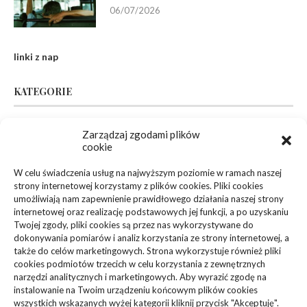
06/07/2026
linki z nap
KATEGORIE
Zarządzaj zgodami plików
Inne
(94)
cookie
Biznes, Finanse
(63)
W celu świadczenia usług na najwyższym poziomie w ramach naszej
strony internetowej korzystamy z plików cookies. Pliki cookies
Dom, Ogród
(83)
umożliwiają nam zapewnienie prawidłowego działania naszej strony
internetowej oraz realizację podstawowych jej funkcji, a po uzyskaniu
Zdrowie, Medycyna
(108)
Twojej zgody, pliki cookies są przez nas wykorzystywane do
dokonywania pomiarów i analiz korzystania ze strony internetowej, a
także do celów marketingowych. Strona wykorzystuje również pliki
Edukacja, Rozrywka
(36)
cookies podmiotów trzecich w celu korzystania z zewnętrznych
narzędzi analitycznych i marketingowych. Aby wyrazić zgodę na
Sport, Turystyka
(34)
instalowanie na Twoim urządzeniu końcowym plików cookies
wszystkich wskazanych wyżej kategorii kliknij przycisk "Akceptuję".