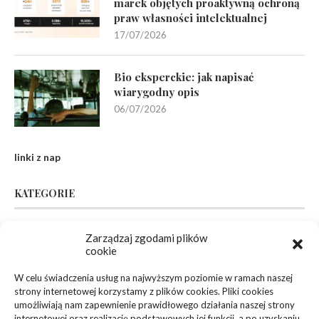
marek objętych proaktywną ochroną
praw własności intelektualnej
17/07/2026
Bio eksperckie: jak napisać
wiarygodny opis
06/07/2026
linki z nap
KATEGORIE
Inne
(94)
Zarządzaj zgodami plików
cookie
Biznes, Finanse
(63)
W celu świadczenia usług na najwyższym poziomie w ramach naszej
strony internetowej korzystamy z plików cookies. Pliki cookies
Dom, Ogród
(83)
umożliwiają nam zapewnienie prawidłowego działania naszej strony
internetowej oraz realizację podstawowych jej funkcji, a po uzyskaniu