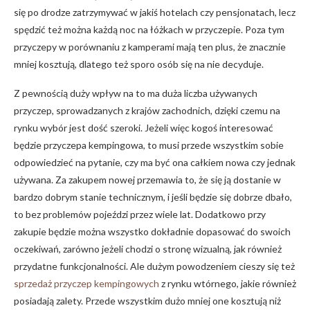
się po drodze zatrzymywać w jakiś hotelach czy pensjonatach, lecz
spędzić też można każdą noc na łóżkach w przyczepie. Poza tym
przyczepy w porównaniu z kamperami mają ten plus, że znacznie
mniej kosztują, dlatego też sporo osób się na nie decyduje.
Z pewnością duży wpływ na to ma duża liczba używanych
przyczep, sprowadzanych z krajów zachodnich, dzięki czemu na
rynku wybór jest dość szeroki. Jeżeli więc kogoś interesować
będzie przyczepa kempingowa, to musi przede wszystkim sobie
odpowiedzieć na pytanie, czy ma być ona całkiem nowa czy jednak
używana. Za zakupem nowej przemawia to, że się ją dostanie w
bardzo dobrym stanie technicznym, i jeśli będzie się dobrze dbało,
to bez problemów pojeździ przez wiele lat. Dodatkowo przy
zakupie będzie można wszystko dokładnie dopasować do swoich
oczekiwań, zarówno jeżeli chodzi o stronę wizualną, jak również
przydatne funkcjonalności. Ale dużym powodzeniem cieszy się też
sprzedaż przyczep kempingowych
z rynku wtórnego, jakie również
posiadają zalety. Przede wszystkim dużo mniej one kosztują niż