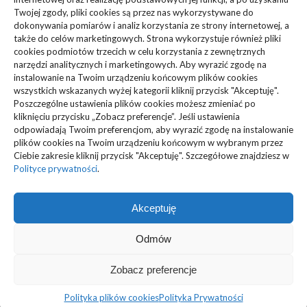
Zdrowie, Medycyna
(108)
Twojej zgody, pliki cookies są przez nas wykorzystywane do
dokonywania pomiarów i analiz korzystania ze strony internetowej, a
także do celów marketingowych. Strona wykorzystuje również pliki
Edukacja, Rozrywka
(36)
cookies podmiotów trzecich w celu korzystania z zewnętrznych
narzędzi analitycznych i marketingowych. Aby wyrazić zgodę na
Sport, Turystyka
(34)
instalowanie na Twoim urządzeniu końcowym plików cookies
wszystkich wskazanych wyżej kategorii kliknij przycisk "Akceptuję".
Budownictwo, Przemysł
(61)
Poszczególne ustawienia plików cookies możesz zmieniać po
kliknięciu przycisku „Zobacz preferencje”. Jeśli ustawienia
Technologie
(23)
odpowiadają Twoim preferencjom, aby wyrazić zgodę na instalowanie
plików cookies na Twoim urządzeniu końcowym w wybranym przez
Ciebie zakresie kliknij przycisk "Akceptuję". Szczegółowe znajdziesz w
Usługi
(73)
Polityce prywatności
.
Motoryzacja, Transport
(87)
Akceptuję
ARTYKUŁ SPONSOROWANY
(103)
Odmów
Zobacz preferencje
@ MyMedia - Wszelkie prawa zastrzeżone
Polityka plików cookies (EU)
|
Polityka prywatności
Polityka plików cookies
Polityka Prywatności