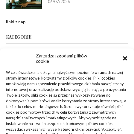
06/07/2026
linki z nap
KATEGORIE
Inne
(94)
Zarządzaj zgodami plików
cookie
Biznes, Finanse
(63)
W celu świadczenia usług na najwyższym poziomie w ramach naszej
strony internetowej korzystamy z plików cookies. Pliki cookies
Dom, Ogród
(83)
umożliwiają nam zapewnienie prawidłowego działania naszej strony
internetowej oraz realizację podstawowych jej funkcji, a po uzyskaniu
Zdrowie, Medycyna
(108)
Twojej zgody, pliki cookies są przez nas wykorzystywane do
dokonywania pomiarów i analiz korzystania ze strony internetowej, a
także do celów marketingowych. Strona wykorzystuje również pliki
Edukacja, Rozrywka
(36)
cookies podmiotów trzecich w celu korzystania z zewnętrznych
narzędzi analitycznych i marketingowych. Aby wyrazić zgodę na
Sport, Turystyka
(34)
instalowanie na Twoim urządzeniu końcowym plików cookies
wszystkich wskazanych wyżej kategorii kliknij przycisk "Akceptuję".
Budownictwo, Przemysł
(61)