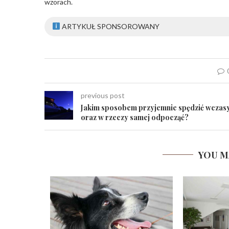
wzorach.
ARTYKUŁ SPONSOROWANY
previous post
Jakim sposobem przyjemnie spędzić wczas
oraz w rzeczy samej odpocząć?
YOU M