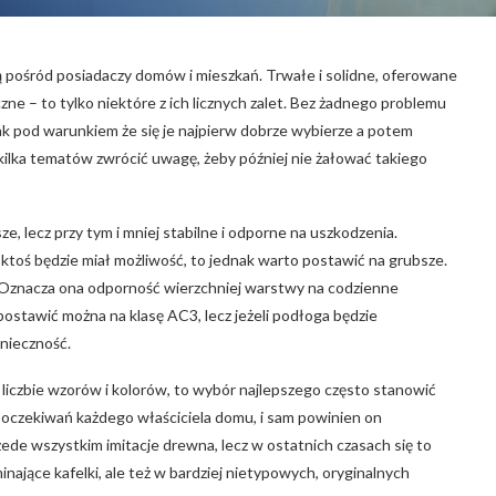
 pośród posiadaczy domów i mieszkań. Trwałe i solidne, oferowane
zne – to tylko niektóre z ich licznych zalet. Bez żadnego problemu
k pod warunkiem że się je najpierw dobrze wybierze a potem
kilka tematów zwrócić uwagę, żeby później nie żałować takiego
 lecz przy tym i mniej stabilne i odporne na uszkodzenia.
 ktoś będzie miał możliwość, to jednak warto postawić na grubsze.
 Oznacza ona odporność wierzchniej warstwy na codzienne
tawić można na klasę AC3, lecz jeżeli podłoga będzie
nieczność.
 liczbie wzorów i kolorów, to wybór najlepszego często stanowić
h oczekiwań każdego właściciela domu, i sam powinien on
ede wszystkim imitacje drewna, lecz w ostatnich czasach się to
nające kafelki, ale też w bardziej nietypowych, oryginalnych