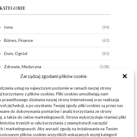
KATEGORIE
Inne
(94)
Biznes, Finanse
(63)
Dom, Ogród
(83)
Zdrowie, Medycyna
(108)
Zarządzaj zgodami plików cookie
Edukacja, Rozrywka
(36)
dczenia usług na najwyższym poziomie w ramach naszej strony
Sport, Turystyka
(34)
j korzystamy z plików cookies. Pliki cookies umożliwiają nam
 prawidłowego działania naszej strony internetowej oraz realizację
h jej funkcji, a po uzyskaniu Twojej zgody, pliki cookies są przez nas
Budownictwo, Przemysł
(61)
wane do dokonywania pomiarów i analiz korzystania ze strony
j, a także do celów marketingowych. Strona wykorzystuje również pliki
Technologie
(23)
miotów trzecich w celu korzystania z zewnętrznych narzędzi
ch i marketingowych. Aby wyrazić zgodę na instalowanie na Twoim
Usługi
(73)
 końcowym plików cookies wszystkich wskazanych wyżej kategorii