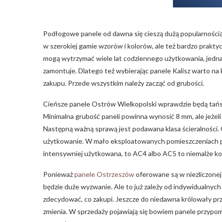
Podłogowe panele od dawna się cieszą dużą popularnością
w szerokiej gamie wzorów i kolorów, ale też bardzo praktyc
mogą wytrzymać wiele lat codziennego użytkowania, jedna
zamontuje. Dlatego też wybierając panele Kalisz warto na 
zakupu. Przede wszystkim należy zacząć od grubości.
Cieńsze panele Ostrów Wielkopolski wprawdzie będą tańsze,
Minimalna grubość paneli powinna wynosić 8 mm, ale jeżeli
Następną ważną sprawą jest podawana klasa ścieralności.
użytkowanie. W mało eksploatowanych pomieszczeniach pos
intensywniej użytkowana, to AC4 albo AC5 to niemalże ko
Ponieważ
panele Ostrzeszów
oferowane są w niezliczonej
będzie duże wyzwanie. Ale to już zależy od indywidualnyc
zdecydować, co zakupi. Jeszcze do niedawna królowały prz
zmienia. W sprzedaży pojawiają się bowiem panele przypomi