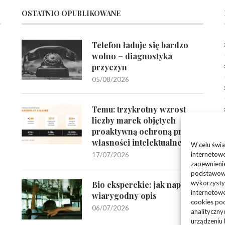
OSTATNIO OPUBLIKOWANE
Telefon ładuje się bardzo
wolno – diagnostyka
przyczyn
05/08/2026
Temu: trzykrotny wzrost
liczby marek objętych
proaktywną ochroną praw
własności intelektualnej
W celu świa
internetowe
17/07/2026
zapewnienie
podstawowyc
wykorzysty
Bio eksperckie: jak napisać
internetowe
wiarygodny opis
cookies pod
06/07/2026
analityczny
urządzeniu