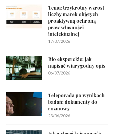
Temu: trzykrotny wzrost
liczby marek objętych
proaktywną ochroną
praw własności
intelektualnej
17/07/2026
Bio eksperckie: jak
napisać wiarygodny opis
06/07/2026
Teleporada po wynikach
badań: dokumenty do
rozmowy
23/06/2026
Jak wybrać księgowość