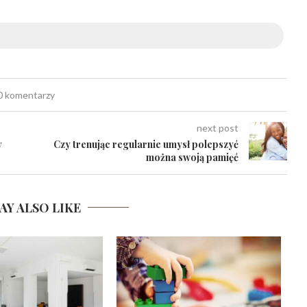
0 komentarzy
next post
y
Czy trenując regularnie umysł polepszyć
można swoją pamięć
AY ALSO LIKE