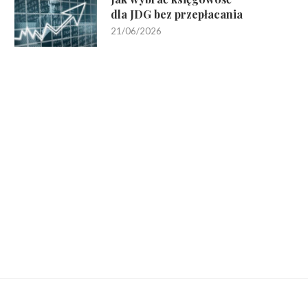
dla JDG bez przepłacania
21/06/2026
Dlaczego merino się kurczy po
Czym różni się mech stabiliz
praniu – główne...
od żywego –...
26/03/2026
03/03/2026