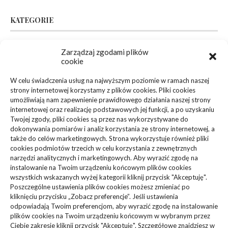
KATEGORIE
Zarządzaj zgodami plików
Inne
(94)
cookie
Biznes, Finanse
(63)
W celu świadczenia usług na najwyższym poziomie w ramach naszej
strony internetowej korzystamy z plików cookies. Pliki cookies
Dom, Ogród
(83)
umożliwiają nam zapewnienie prawidłowego działania naszej strony
internetowej oraz realizację podstawowych jej funkcji, a po uzyskaniu
Zdrowie, Medycyna
(108)
Twojej zgody, pliki cookies są przez nas wykorzystywane do
dokonywania pomiarów i analiz korzystania ze strony internetowej, a
także do celów marketingowych. Strona wykorzystuje również pliki
Edukacja, Rozrywka
(36)
cookies podmiotów trzecich w celu korzystania z zewnętrznych
narzędzi analitycznych i marketingowych. Aby wyrazić zgodę na
Sport, Turystyka
(34)
instalowanie na Twoim urządzeniu końcowym plików cookies
wszystkich wskazanych wyżej kategorii kliknij przycisk "Akceptuję".
Budownictwo, Przemysł
(61)
Poszczególne ustawienia plików cookies możesz zmieniać po
kliknięciu przycisku „Zobacz preferencje”. Jeśli ustawienia
Technologie
(23)
odpowiadają Twoim preferencjom, aby wyrazić zgodę na instalowanie
plików cookies na Twoim urządzeniu końcowym w wybranym przez
Ciebie zakresie kliknij przycisk "Akceptuję". Szczegółowe znajdziesz w
Usługi
(73)