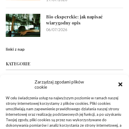
Bio eksperckie: jak napisać
wiarygodny opis
06/07/2026
linki z nap
KATEGORIE
Inne
(94)
Zarządzaj zgodami plików
cookie
Biznes, Finanse
(63)
W celu świadczenia usług na najwyższym poziomie w ramach naszej
strony internetowej korzystamy z plików cookies. Pliki cookies
Dom, Ogród
(83)
umożliwiają nam zapewnienie prawidłowego działania naszej strony
internetowej oraz realizację podstawowych jej funkcji, a po uzyskaniu
Zdrowie, Medycyna
(108)
Twojej zgody, pliki cookies są przez nas wykorzystywane do
dokonywania pomiarów i analiz korzystania ze strony internetowej, a