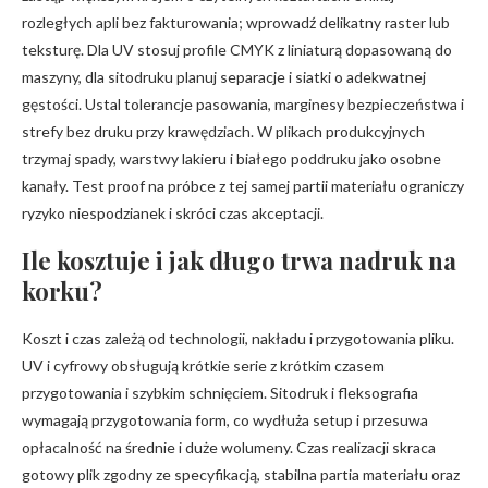
rozległych apli bez fakturowania; wprowadź delikatny raster lub
teksturę. Dla UV stosuj profile CMYK z liniaturą dopasowaną do
maszyny, dla sitodruku planuj separacje i siatki o adekwatnej
gęstości. Ustal tolerancje pasowania, marginesy bezpieczeństwa i
strefy bez druku przy krawędziach. W plikach produkcyjnych
trzymaj spady, warstwy lakieru i białego poddruku jako osobne
kanały. Test proof na próbce z tej samej partii materiału ograniczy
ryzyko niespodzianek i skróci czas akceptacji.
Ile kosztuje i jak długo trwa nadruk na
korku?
Koszt i czas zależą od technologii, nakładu i przygotowania pliku.
UV i cyfrowy obsługują krótkie serie z krótkim czasem
przygotowania i szybkim schnięciem. Sitodruk i fleksografia
wymagają przygotowania form, co wydłuża setup i przesuwa
opłacalność na średnie i duże wolumeny. Czas realizacji skraca
gotowy plik zgodny ze specyfikacją, stabilna partia materiału oraz