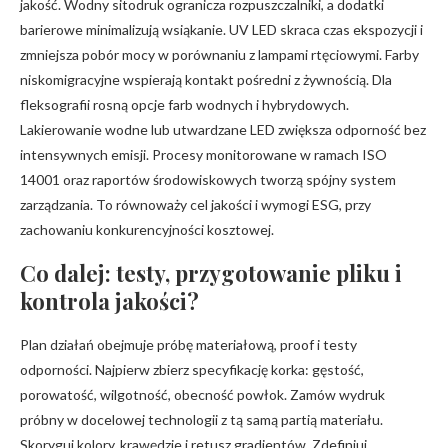
jakość. Wodny sitodruk ogranicza rozpuszczalniki, a dodatki
barierowe minimalizują wsiąkanie. UV LED skraca czas ekspozycji i
zmniejsza pobór mocy w porównaniu z lampami rtęciowymi. Farby
niskomigracyjne wspierają kontakt pośredni z żywnością. Dla
fleksografii rosną opcje farb wodnych i hybrydowych.
Lakierowanie wodne lub utwardzane LED zwiększa odporność bez
intensywnych emisji. Procesy monitorowane w ramach ISO
14001 oraz raportów środowiskowych tworzą spójny system
zarządzania. To równoważy cel jakości i wymogi ESG, przy
zachowaniu konkurencyjności kosztowej.
Co dalej: testy, przygotowanie pliku i
kontrola jakości?
Plan działań obejmuje próbę materiałową, proof i testy
odporności. Najpierw zbierz specyfikację korka: gęstość,
porowatość, wilgotność, obecność powłok. Zamów wydruk
próbny w docelowej technologii z tą samą partią materiału.
Skoryguj kolory, krawędzie i retusz gradientów. Zdefiniuj