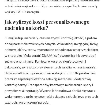
narzędzi, a setup trwa krótko. Dodatkowe topcoaty i lakierowanie
w linii zwiększają odporność, co w wielu przypadkach równoważy
wyższy CAPEX narzędzi.
Jak wyliczyć koszt personalizowanego
nadruku na korku?
Sumuj setup, materiały, czas maszyny i kontrolę jakości, a potem
dodaj narzut dla zmiennych danych. W kalkulacji uwzględnij farby,
primery, lakiery, testy, ewentualne odpady oraz amortyzację form
w sitodruku i fleksografii. Dla UV i cyfrowego licz ink coverage i
zużycie energii lamp. Pamiętaj o kosztach logistycznych i
pakowania, zwłaszcza przy elementach wrażliwych na ścieranie.
Ustal widełki na poprawki po akceptacji proofu. Dla produktów
premium zaplanuj budżet na selekcję materiału i dodatkową
kontrolę barwy. Transparentny kosztorys minimalizuje spory i
przyspiesza akceptację. Wycena jednostkowa obniża się wraz z
wolumenem, a próg rentowności osiągasz szybciej przy prostych
wzorach i ograniczonej palecie.