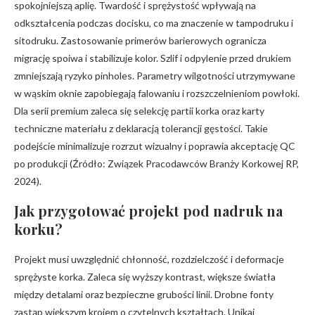
spokojniejszą aplię. Twardość i sprężystość wpływają na
odkształcenia podczas docisku, co ma znaczenie w tampodruku i
sitodruku. Zastosowanie primerów barierowych ogranicza
migrację spoiwa i stabilizuje kolor. Szlif i odpylenie przed drukiem
zmniejszają ryzyko pinholes. Parametry wilgotności utrzymywane
w wąskim oknie zapobiegają falowaniu i rozszczelnieniom powłoki.
Dla serii premium zaleca się selekcję partii korka oraz karty
techniczne materiału z deklaracją tolerancji gęstości. Takie
podejście minimalizuje rozrzut wizualny i poprawia akceptację QC
po produkcji (Źródło: Związek Pracodawców Branży Korkowej RP,
2024).
Jak przygotować projekt pod nadruk na
korku?
Projekt musi uwzględnić chłonność, rozdzielczość i deformacje
sprężyste korka. Zaleca się wyższy kontrast, większe światła
między detalami oraz bezpieczne grubości linii. Drobne fonty
zastąp większym krojem o czytelnych kształtach. Unikaj