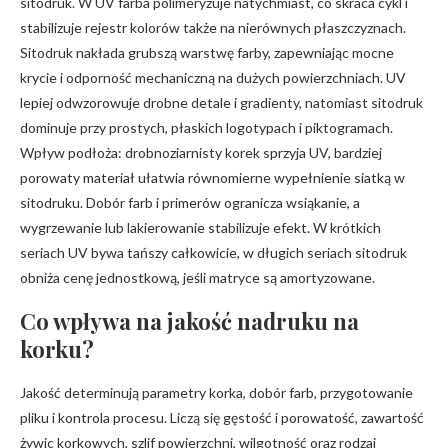
sitodruk. W UV farba polimeryzuje natychmiast, co skraca cykl i
stabilizuje rejestr kolorów także na nierównych płaszczyznach.
Sitodruk nakłada grubszą warstwę farby, zapewniając mocne
krycie i odporność mechaniczną na dużych powierzchniach. UV
lepiej odwzorowuje drobne detale i gradienty, natomiast sitodruk
dominuje przy prostych, płaskich logotypach i piktogramach.
Wpływ podłoża: drobnoziarnisty korek sprzyja UV, bardziej
porowaty materiał ułatwia równomierne wypełnienie siatką w
sitodruku. Dobór farb i primerów ogranicza wsiąkanie, a
wygrzewanie lub lakierowanie stabilizuje efekt. W krótkich
seriach UV bywa tańszy całkowicie, w długich seriach sitodruk
obniża cenę jednostkową, jeśli matryce są amortyzowane.
Co wpływa na jakość nadruku na
korku?
Jakość determinują parametry korka, dobór farb, przygotowanie
pliku i kontrola procesu. Liczą się gęstość i porowatość, zawartość
żywic korkowych, szlif powierzchni, wilgotność oraz rodzaj