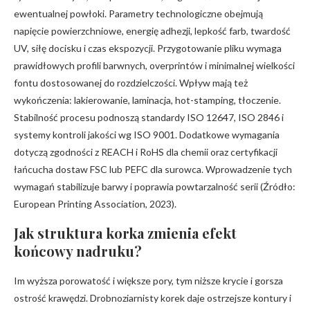
ewentualnej powłoki. Parametry technologiczne obejmują
napięcie powierzchniowe, energię adhezji, lepkość farb, twardość
UV, siłę docisku i czas ekspozycji. Przygotowanie pliku wymaga
prawidłowych profili barwnych, overprintów i minimalnej wielkości
fontu dostosowanej do rozdzielczości. Wpływ mają też
wykończenia: lakierowanie, laminacja, hot-stamping, tłoczenie.
Stabilność procesu podnoszą standardy ISO 12647, ISO 2846 i
systemy kontroli jakości wg ISO 9001. Dodatkowe wymagania
dotyczą zgodności z REACH i RoHS dla chemii oraz certyfikacji
łańcucha dostaw FSC lub PEFC dla surowca. Wprowadzenie tych
wymagań stabilizuje barwy i poprawia powtarzalność serii (Źródło:
European Printing Association, 2023).
Jak struktura korka zmienia efekt
końcowy nadruku?
Im wyższa porowatość i większe pory, tym niższe krycie i gorsza
ostrość krawędzi. Drobnoziarnisty korek daje ostrzejsze kontury i