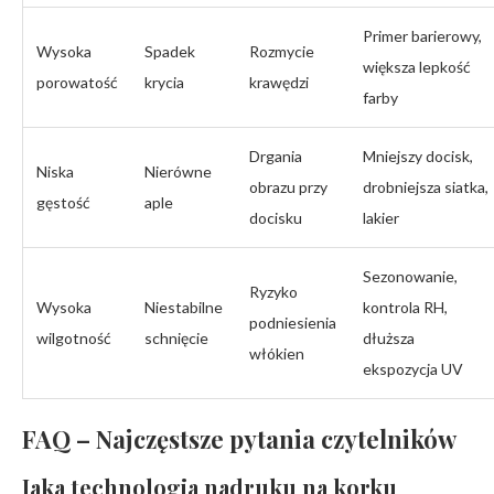
Primer barierowy,
Wysoka
Spadek
Rozmycie
większa lepkość
porowatość
krycia
krawędzi
farby
Drgania
Mniejszy docisk,
Niska
Nierówne
obrazu przy
drobniejsza siatka,
gęstość
aple
docisku
lakier
Sezonowanie,
Ryzyko
Wysoka
Niestabilne
kontrola RH,
podniesienia
wilgotność
schnięcie
dłuższa
włókien
ekspozycja UV
FAQ – Najczęstsze pytania czytelników
Jaka technologia nadruku na korku