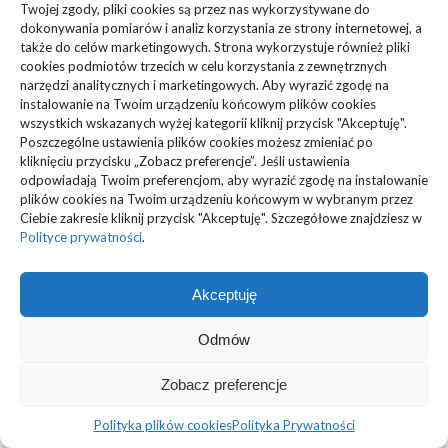
Twojej zgody, pliki cookies są przez nas wykorzystywane do
KATEGORIE
dokonywania pomiarów i analiz korzystania ze strony internetowej, a
także do celów marketingowych. Strona wykorzystuje również pliki
cookies podmiotów trzecich w celu korzystania z zewnętrznych
Inne
(94)
narzędzi analitycznych i marketingowych. Aby wyrazić zgodę na
instalowanie na Twoim urządzeniu końcowym plików cookies
Biznes, Finanse
(63)
wszystkich wskazanych wyżej kategorii kliknij przycisk "Akceptuję".
Poszczególne ustawienia plików cookies możesz zmieniać po
Dom, Ogród
(83)
kliknięciu przycisku „Zobacz preferencje”. Jeśli ustawienia
odpowiadają Twoim preferencjom, aby wyrazić zgodę na instalowanie
plików cookies na Twoim urządzeniu końcowym w wybranym przez
Zdrowie, Medycyna
(108)
Ciebie zakresie kliknij przycisk "Akceptuję". Szczegółowe znajdziesz w
Polityce prywatności
.
Edukacja, Rozrywka
(36)
Sport, Turystyka
(34)
Akceptuję
Budownictwo, Przemysł
(61)
Odmów
Technologie
(23)
Zobacz preferencje
Usługi
(73)
Polityka plików cookies
Polityka Prywatności