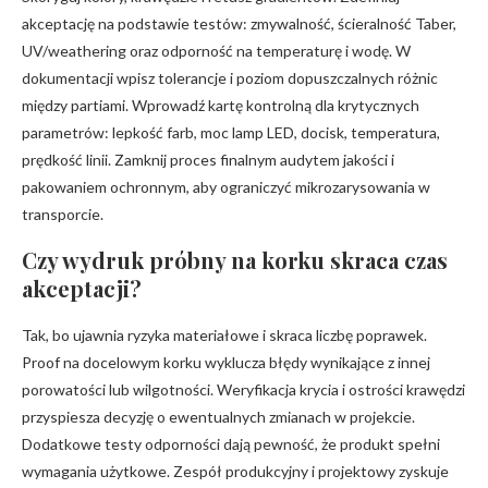
akceptację na podstawie testów: zmywalność, ścieralność Taber,
UV/weathering oraz odporność na temperaturę i wodę. W
dokumentacji wpisz tolerancje i poziom dopuszczalnych różnic
między partiami. Wprowadź kartę kontrolną dla krytycznych
parametrów: lepkość farb, moc lamp LED, docisk, temperatura,
prędkość linii. Zamknij proces finalnym audytem jakości i
pakowaniem ochronnym, aby ograniczyć mikrozarysowania w
transporcie.
Czy wydruk próbny na korku skraca czas
akceptacji?
Tak, bo ujawnia ryzyka materiałowe i skraca liczbę poprawek.
Proof na docelowym korku wyklucza błędy wynikające z innej
porowatości lub wilgotności. Weryfikacja krycia i ostrości krawędzi
przyspiesza decyzję o ewentualnych zmianach w projekcie.
Dodatkowe testy odporności dają pewność, że produkt spełni
wymagania użytkowe. Zespół produkcyjny i projektowy zyskuje