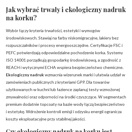
Jak wybrać trwały i ekologiczny nadruk
na korku?
Wybór łączy kryteria trwałości, estetyki i wymogów
środowiskowych. Stawiaj na farby niskomigracyjne, lakiery bez
rozpuszczalników i procesy energooszczędne. Certyfikacje FSC i
PEFC potwierdzają odpowiedzialne pochodzenie korka. Systemy
ISO 14001 porządkują gospodarkę środowiskową, a zgodność z
REACH i wytycznymi ECHA wspiera bezpieczeństwo chemiczne.
Ekologiczny nadruk
wzmacnia wizerunek marki i ułatwia udział w
zamówieniach publicznych z kryteriami GPP. Dla towarów
użytkowanych w kuchni lub łazience zaplanuj testy wzmożonej
zmywalności oraz odporności na środki czyszczące. W segmentach
premium dodatnie topcoaty na bazie wody łączą bezpieczeństwo
i estetykę. Wdrożenie kontroli emisji i odzysku energii ogranicza
koszty eksploatacyjne przy stabilnej jakości.
Czy ekologiczny nadruk na korku jest