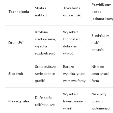
Przybliżony
Skala i
Trwałość i
Technologia
koszt
nakład
odporność
jednostkow
Krótkie/
Wysoka z
Średni przy
średnie serie,
topcoatem,
Druk UV
niskim
wysoka
dobra na
setupie
rozdzielczość
wilgoć
Średnie/duże
Bardzo
Niski po
Sitodruk
serie, proste
wysoka, gruba
amortyzacji
grafiki
warstwa farby
form
Wysoka z
Niski przy
Duże serie,
Fleksografia
lakierowaniem
dużych
rolki/arkusze
w linii
wolumenach