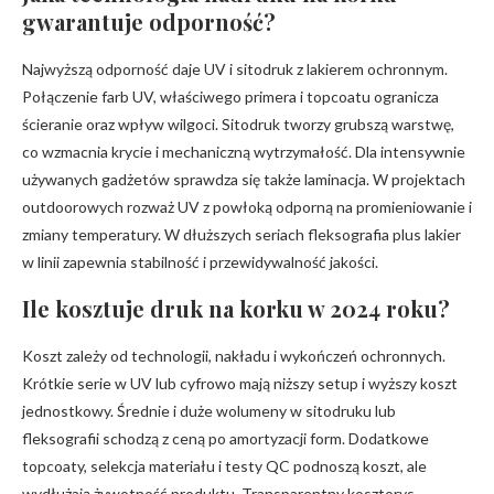
gwarantuje odporność?
Najwyższą odporność daje UV i sitodruk z lakierem ochronnym.
Połączenie farb UV, właściwego primera i topcoatu ogranicza
ścieranie oraz wpływ wilgoci. Sitodruk tworzy grubszą warstwę,
co wzmacnia krycie i mechaniczną wytrzymałość. Dla intensywnie
używanych gadżetów sprawdza się także laminacja. W projektach
outdoorowych rozważ UV z powłoką odporną na promieniowanie i
zmiany temperatury. W dłuższych seriach fleksografia plus lakier
w linii zapewnia stabilność i przewidywalność jakości.
Ile kosztuje druk na korku w 2024 roku?
Koszt zależy od technologii, nakładu i wykończeń ochronnych.
Krótkie serie w UV lub cyfrowo mają niższy setup i wyższy koszt
jednostkowy. Średnie i duże wolumeny w sitodruku lub
fleksografii schodzą z ceną po amortyzacji form. Dodatkowe
topcoaty, selekcja materiału i testy QC podnoszą koszt, ale
wydłużają żywotność produktu. Transparentny kosztorys