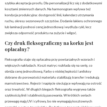
szybka akceptacja proofu. Dla personalizacji licz się z dodatkowymi
kosztami zmiennych danych. Na harmonogram wpływa też
kondycja produkcyjna: dostępność linii, kalendarz utrzymania
ruchu, okresy sezonowych szczytów. Dodanie lakieru ochronnego
lub laminacji podnosi cenę jednostkową i wydłuża cykl, lecz
zwiększa odporność produktu na zużycie i wilgoć.
Czy druk fleksograficzny na korku jest
opłacalny?
Fleksografia staje się opłacalna przy powtarzalnych wzorach i
większych nakładach. Koszt matryc rozkłada się na serię, co
obniża cenę jednostkową. Farby o niskiej lepkości i aniloksy
dobrane do porowatości materiału stabilizują transfer i redukują
marnotrawstwo. Rejestr i napięcie sieciujące wpływają na ostrość
oraz trwałość. W długich biegach fleksografia wygrywa także
szybkością linii i stabilnością pasowania. W krótkich seriach
przewagę mają UV i cyfrowy, bo nie wymagają kosztownych