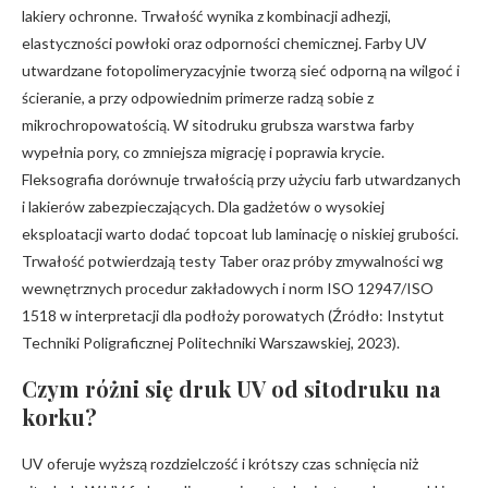
lakiery ochronne. Trwałość wynika z kombinacji adhezji,
elastyczności powłoki oraz odporności chemicznej. Farby UV
utwardzane fotopolimeryzacyjnie tworzą sieć odporną na wilgoć i
ścieranie, a przy odpowiednim primerze radzą sobie z
mikrochropowatością. W sitodruku grubsza warstwa farby
wypełnia pory, co zmniejsza migrację i poprawia krycie.
Fleksografia dorównuje trwałością przy użyciu farb utwardzanych
i lakierów zabezpieczających. Dla gadżetów o wysokiej
eksploatacji warto dodać topcoat lub laminację o niskiej grubości.
Trwałość potwierdzają testy Taber oraz próby zmywalności wg
wewnętrznych procedur zakładowych i norm ISO 12947/ISO
1518 w interpretacji dla podłoży porowatych (Źródło: Instytut
Techniki Poligraficznej Politechniki Warszawskiej, 2023).
Czym różni się druk UV od sitodruku na
korku?
UV oferuje wyższą rozdzielczość i krótszy czas schnięcia niż