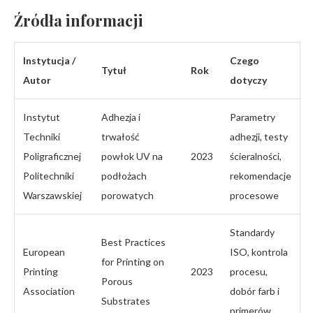
Źródła informacji
Instytucja /
Czego
Tytuł
Rok
Autor
dotyczy
Instytut
Adhezja i
Parametry
Techniki
trwałość
adhezji, testy
Poligraficznej
powłok UV na
2023
ścieralności,
Politechniki
podłożach
rekomendacje
Warszawskiej
porowatych
procesowe
Standardy
Best Practices
European
ISO, kontrola
for Printing on
Printing
2023
procesu,
Porous
Association
dobór farb i
Substrates
primerów