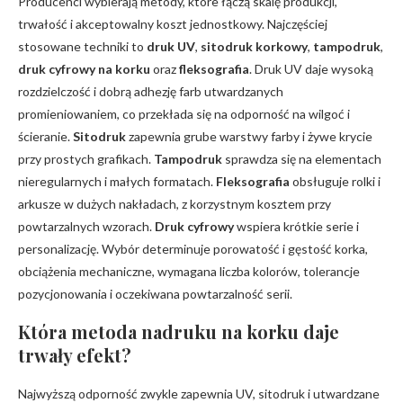
Producenci wybierają metody, które łączą skalę produkcji,
trwałość i akceptowalny koszt jednostkowy. Najczęściej
stosowane techniki to
druk UV
,
sitodruk korkowy
,
tampodruk
,
druk cyfrowy na korku
oraz
fleksografia
. Druk UV daje wysoką
rozdzielczość i dobrą adhezję farb utwardzanych
promieniowaniem, co przekłada się na odporność na wilgoć i
ścieranie.
Sitodruk
zapewnia grube warstwy farby i żywe krycie
przy prostych grafikach.
Tampodruk
sprawdza się na elementach
nieregularnych i małych formatach.
Fleksografia
obsługuje rolki i
arkusze w dużych nakładach, z korzystnym kosztem przy
powtarzalnych wzorach.
Druk cyfrowy
wspiera krótkie serie i
personalizację. Wybór determinuje porowatość i gęstość korka,
obciążenia mechaniczne, wymagana liczba kolorów, tolerancje
pozycjonowania i oczekiwana powtarzalność serii.
Która metoda nadruku na korku daje
trwały efekt?
Najwyższą odporność zwykle zapewnia UV, sitodruk i utwardzane