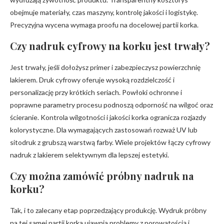
obejmuje materiały, czas maszyny, kontrolę jakości i logistykę.
Precyzyjna wycena wymaga proofu na docelowej partii korka.
Czy nadruk cyfrowy na korku jest trwały?
Jest trwały, jeśli dołożysz primer i zabezpieczysz powierzchnię
lakierem. Druk cyfrowy oferuje wysoką rozdzielczość i
personalizację przy krótkich seriach. Powłoki ochronne i
poprawne parametry procesu podnoszą odporność na wilgoć oraz
ścieranie. Kontrola wilgotności i jakości korka ogranicza rozjazdy
kolorystyczne. Dla wymagających zastosowań rozważ UV lub
sitodruk z grubszą warstwą farby. Wiele projektów łączy cyfrowy
nadruk z lakierem selektywnym dla lepszej estetyki.
Czy można zamówić próbny nadruk na
korku?
Tak, i to zalecany etap poprzedzający produkcję. Wydruk próbny
na tej samej partii korka ujawnia problemy z porowatością i