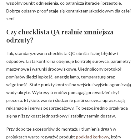
wspólny punkt odniesienia, co ogranicza iteracje i przestoje.
Dobrze opisany proof staje się kontraktem jakościowym dla całej
serii.
Czy checklista QA realnie zmniejsza
odrzuty?
Tak, standaryzowana checklista QC obniża liczbę błędów i
odpadów. Lista kontrolna obejmuje kontrolę surowca, parametry
maszynowe i warunki środowiskowe. Ujednolicony protokół
pomiarów śledzi lepkość, energię lamp, temperaturę oraz
wilgotność. Stałe punkty kontroli na wejściu i wyjściu ograniczają
wady ukryte. Wykresy trendów pomagają przewidzieć dryf
procesu. Etykietowanie i śledzenie partii surowca upraszczają
reklamacje i serwis posprzedażowy. To bezpośrednio przekłada
się na niższy koszt jednostkowy i stabilny termin dostaw.
Przy doborze akcesoriów do montażu i tłumienia drgań w
projektach warto rozważyć produkt
podkład korkowy
, który