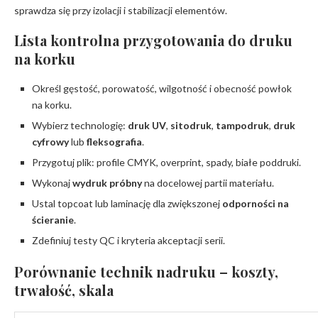
sprawdza się przy izolacji i stabilizacji elementów.
Lista kontrolna przygotowania do druku
na korku
Określ gęstość, porowatość, wilgotność i obecność powłok
na korku.
Wybierz technologię:
druk UV
,
sitodruk
,
tampodruk
,
druk
cyfrowy
lub
fleksografia
.
Przygotuj plik: profile CMYK, overprint, spady, białe poddruki.
Wykonaj
wydruk próbny
na docelowej partii materiału.
Ustal topcoat lub laminację dla zwiększonej
odporności na
ścieranie
.
Zdefiniuj testy QC i kryteria akceptacji serii.
Porównanie technik nadruku – koszty,
trwałość, skala