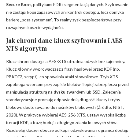
Secure Boot
, politykami EDR i segmentacją danych. Szyfrowanie
nie zastąpi kopii zapasowych ani kontroli dostępu, lecz domyka
barierę „poza systemem”. To realny zysk bezpieczeństwa przy
rozsądnym koszcie wydajności.
Jak chroni dane klucz szyfrowania i AES-
XTS algorytm
Klucz chroni dostęp, a AES-XTS utrudnia odzysk bez tajemnicy.
Klucz główny wyprowadzasz z frazy hasłowej przez KDF (np.
PBKDF2, scrypt), co spowalnia ataki słownikowe. Tryb XTS
zapobiega wzorcom przy zapisie bloków i lepiej zabezpiecza przed
manipulacją strukturą na
dysku twardym
lub
SSD
. Zalecenia
standaryzacyjne promują odpowiednią długość kluczy i tryby
blokowe dostosowane do nośników blokowych (Źródło: NIST,
2020). W praktyce wybieraj AES-256-XTS, ustaw wysoką liczbę
iteracji KDF, a frazę buduj z długiego zdania losowych słów.
Rozdzielaj klucze robocze od kopii odzyskiwania i ogranicz dostęp