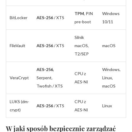
TPM
, PIN
Windows
BitLocker
AES-256
/ XTS
pre-boot
10/11
Silnik
FileVault
AES-256
/ XTS
macOS,
macOS
T2/SEP
AES-256
,
Windows,
CPU z
VeraCrypt
Serpent,
Linux,
AES-NI
Twofish / XTS
macOS
LUKS (dm-
CPU z
AES-256
/ XTS
Linux
crypt)
AES-NI
W jaki sposób bezpiecznie zarządzać