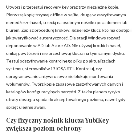
Utwórz i przetestuj recovery key oraz trzy niezależne kopie.
Pierwszą kopię trzymaj offline w sejfie, drugą w zaszyfrowanym
menedżerze haseł, trzecią na osobnym nośniku poza domem lub
biurem. Zapisz procedurę kroków: gdzie leży klucz, kto ma dostęp i
jak zweryfikować autentyczność. Dla stacji Windows rozważ
deponowanie w AD lub Azure AD. Nie używaj krótkich haseł,
unikaj powtórzeń i nie przechowuj klucza na tym samym dysku.
Testuj odszyfrowanie kontrolnego pliku po aktualizacjach
systemu, sterowników i BIOS/UEFI. Kontroluj, czy
oprogramowanie antywirusowe nie blokuje montowania
wolumenów. Twórz kopie zapasowe zaszyfrowanych danych i
katalogów konfiguracyjnych narzędzi. Z takim planem ryzyko
utraty dostępu spada do akceptowalnego poziomu, nawet gdy
sprzęt ulegnie awarii.
Czy fizyczny nośnik klucza YubiKey
zwiększa poziom ochrony