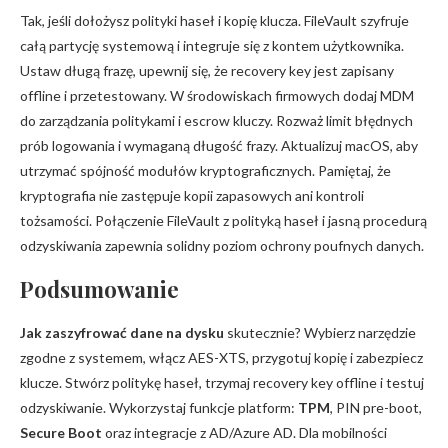
Tak, jeśli dołożysz polityki haseł i kopię klucza. FileVault szyfruje
całą partycję systemową i integruje się z kontem użytkownika.
Ustaw długą frazę, upewnij się, że recovery key jest zapisany
offline i przetestowany. W środowiskach firmowych dodaj MDM
do zarządzania politykami i escrow kluczy. Rozważ limit błędnych
prób logowania i wymaganą długość frazy. Aktualizuj macOS, aby
utrzymać spójność modułów kryptograficznych. Pamiętaj, że
kryptografia nie zastępuje kopii zapasowych ani kontroli
tożsamości. Połączenie FileVault z polityką haseł i jasną procedurą
odzyskiwania zapewnia solidny poziom ochrony poufnych danych.
Podsumowanie
Jak zaszyfrować dane na dysku
skutecznie? Wybierz narzędzie
zgodne z systemem, włącz AES-XTS, przygotuj kopię i zabezpiecz
klucze. Stwórz politykę haseł, trzymaj recovery key offline i testuj
odzyskiwanie. Wykorzystaj funkcje platform:
TPM
, PIN pre-boot,
Secure Boot
oraz integracje z AD/Azure AD. Dla mobilności