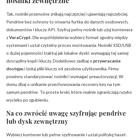
nośniki zewnętrzne
Tak, nośniki przenośne znikają najczęściej i ujawniają najszybciej.
Pendrive bez ochrony to otwarta furtka do danych osobowych,
dokumentów i kluczy API. Szyfruj pełny nośnik lub użyj kontenera
z
VeraCrypt
. Dla współdzielenia wybierz format zgodny między
systemami i ustal czytelny proces montowania. Nośniki SSD/USB
o dużej pojemności traktuj jak lokalne dyski: wymagają tej samej
dyscypliny kopii i kluczy. Dodatkowo zadbaj o
przywracanie
dostępu
i izoluj pliki kluczy od zasobów użytkownika. Firmy
powinny standaryzować nośniki i wymagać preautoryzacji. W
domu dbaj o unikanie przechowywania recovery key na tym
samym pendrive. To proste kroki, które realnie ograniczają ryzyko
wycieku po zgubieniu.
Na co zwrócić uwagę szyfrując pendrive
lub dysk zewnętrzny
Wybierz kontener lub pełne szyfrowanie i ustal politykę haseł.