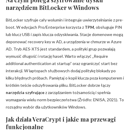
narzędziem BitLocker w Windows
BitLocker szyfruje cały wolumin i integruje uwierzytelnianie z pre-
boot. W edycjach Pro/Enterprise korzysta z
TPM
, obsługuje PIN
lub klucz USB i zapis klucza odzyskiwania. Stacje domenowe mogą
deponować recovery key w AD, a urządzenia w chmurze w Azure
AD. Tryb AES-XTS jest standardem, a polityki grup pozwalają
wymusić długość i rotację haseł. Warto włączyć „Require
additional authentication at startup” oraz ograniczyć start bez
interakcji. W laptopach służbowych dodaj politykę blokady po
kilku błędnych próbach. Pamiętaj o kopii klucza poza komputerem i
krótkim teście odszyfrowania pliku. BitLocker dobrze łączy
narzędzia szyfrujące
z zarządzaniem tożsamością i spełnia
wymagania wielu norm bezpieczeństwa (Źródło: ENISA, 2021). To
rozsądny wybór dla użytkowników Windows.
Jak działa VeraCrypt i jakie ma przewagi
funkcjonalne