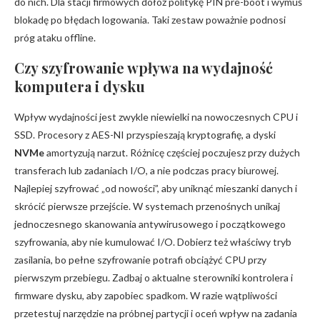
do nich. Dla stacji firmowych dołóż politykę PIN pre-boot i wymuś
blokadę po błędach logowania. Taki zestaw poważnie podnosi
próg ataku offline.
Czy szyfrowanie wpływa na wydajność
komputera i dysku
Wpływ wydajności jest zwykle niewielki na nowoczesnych CPU i
SSD. Procesory z AES-NI przyspieszają kryptografię, a dyski
NVMe
amortyzują narzut. Różnicę częściej poczujesz przy dużych
transferach lub zadaniach I/O, a nie podczas pracy biurowej.
Najlepiej szyfrować „od nowości”, aby uniknąć mieszanki danych i
skrócić pierwsze przejście. W systemach przenośnych unikaj
jednoczesnego skanowania antywirusowego i początkowego
szyfrowania, aby nie kumulować I/O. Dobierz też właściwy tryb
zasilania, bo pełne szyfrowanie potrafi obciążyć CPU przy
pierwszym przebiegu. Zadbaj o aktualne sterowniki kontrolera i
firmware dysku, aby zapobiec spadkom. W razie wątpliwości
przetestuj narzędzie na próbnej partycji i oceń wpływ na zadania