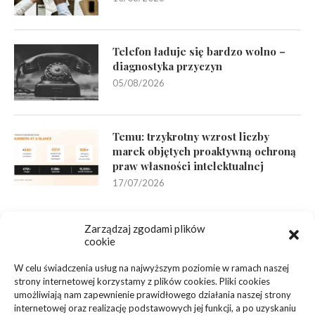
Telefon ładuje się bardzo wolno –
diagnostyka przyczyn
05/08/2026
Temu: trzykrotny wzrost liczby
marek objętych proaktywną ochroną
praw własności intelektualnej
17/07/2026
linki z nap
Zarządzaj zgodami plików
cookie
KATEGORIE
W celu świadczenia usług na najwyższym poziomie w ramach naszej
strony internetowej korzystamy z plików cookies. Pliki cookies
umożliwiają nam zapewnienie prawidłowego działania naszej strony
Inne
(95)
internetowej oraz realizację podstawowych jej funkcji, a po uzyskaniu