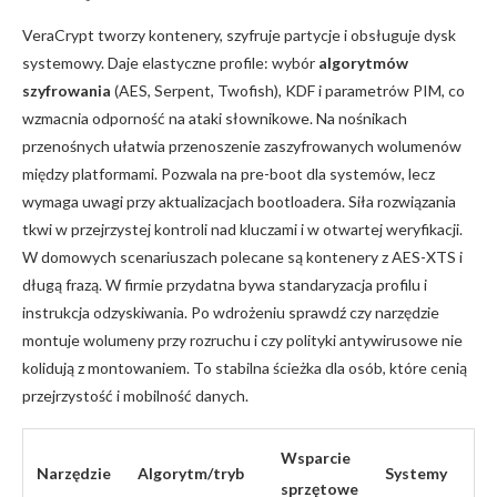
VeraCrypt tworzy kontenery, szyfruje partycje i obsługuje dysk
systemowy. Daje elastyczne profile: wybór
algorytmów
szyfrowania
(AES, Serpent, Twofish), KDF i parametrów PIM, co
wzmacnia odporność na ataki słownikowe. Na nośnikach
przenośnych ułatwia przenoszenie zaszyfrowanych wolumenów
między platformami. Pozwala na pre-boot dla systemów, lecz
wymaga uwagi przy aktualizacjach bootloadera. Siła rozwiązania
tkwi w przejrzystej kontroli nad kluczami i w otwartej weryfikacji.
W domowych scenariuszach polecane są kontenery z AES-XTS i
długą frazą. W firmie przydatna bywa standaryzacja profilu i
instrukcja odzyskiwania. Po wdrożeniu sprawdź czy narzędzie
montuje wolumeny przy rozruchu i czy polityki antywirusowe nie
kolidują z montowaniem. To stabilna ścieżka dla osób, które cenią
przejrzystość i mobilność danych.
Wsparcie
Narzędzie
Algorytm/tryb
Systemy
sprzętowe