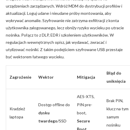
urządzeniach zarządzanych. Wdróż MDM do dystrybucji profilów i
aktualizacji. Loguj udane i nieudane próby montowania, aby
wykrywać anomalie. Szyfrowanie nie zatrzyma exfiltracji z konta
użytkownika zalogowanego, lecz obniży ryzyko wycieku po utracie
nośnika. Połącz to z DLP, EDR i szkoleniem użytkowników. W
regulacjach wewnętrznych opisz, jak wydawać, zwracać i
utylizować nośniki. Z takim podejściem szyfrowane USB przestaje
być wektorem łatwego wycieku.
Błąd do
Zagrożenie
Wektor
Mitigacja
uniknięcia
AES-XTS,
Brak PIN,
Dostęp offline do
PIN pre-
Kradzież
klucz na tym
dysku
boot,
laptopa
samym
twardego
/SSD
Secure
nośniku
Boot