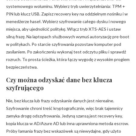
systemowego woluminu. Wybierz tryb uwierzytelniania: TPM +
PIN lub klucz USB. Zapisz recovery key na oddzielnym nośniku i w
menedżerze haseł. Wybierz szyfrowanie całego dysku i nowego
miejsca, aby ujednolicić politykę. Włącz tryb XTS-AES i ustaw
silną frazę. Na laptopach służbowych wymuś autoryzację pre-boot
w politykach. Po starcie szyfrowania pozostaw komputer pod
zasilaniem. Po zakończeniu wykonaj test odczytu pliku i sprawdź
rozruch. To prosta ścieżka, która łączy wygodę z wysokim progiem
bezpieczeństwa.
Czy można odzyskać dane bez klucza
szyfrującego
Nie, bez klucza lub frazy odzyskanie danych jest nierealne.
Szyfrowanie chroni treść kryptograficznie, więc brak tajemnicy
zamyka drogę odszyfrowania. Jedyną szansą jest recovery key,
kopia klucza w AD/Azure AD lub inna uprawniona metoda escrow.
Próby łamania frazy bez wskazówek są niewydajne, gdy użyto