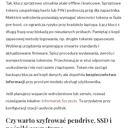
Tak, klucz sprzętowy utrudnia ataki offline i krańcowe. Sprzętowe
tokeny uzupełniają hasło lub PIN i podnoszą próg dla napastnika.
Niektóre wdrożenia pozwalają wymagać obecności tokena w fazie
pre-boot, co ogranicza ryzyko przy kradzieży laptopa. Łącz klucz z
długą frazą oraz blokadą po nieudanych próbach. Pamiętaj o kopii
zapasowej metody logowania, np. drugim tokenie zapasowym.
Wybieraj urządzenia wspierające otwarte standardy i
aktualizowane firmware. Spisz procedurę wydawania, zwrotu i
wyrejestrowania tokenów. Przechowuj je w etui odpornym na
uszkodzenia i nie noś razem z laptopem. Token nie zastąpi
backupu klucza ani kopii danych, ale dopełnia
bezpieczeństwo
informacji
przy prostym modelu obsługi użytkownika.
Jeśli planujesz wsparcie wdrożeniowe lub serwis, rozważ
rozwiązanie lokalne:
informatyk Szczecin
. To przydatne przy
konfiguracji stacji i audycie polityk.
Czy warto szyfrować pendrive, SSD i