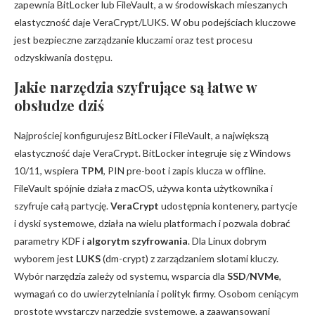
zapewnia BitLocker lub FileVault, a w środowiskach mieszanych
elastyczność daje VeraCrypt/LUKS. W obu podejściach kluczowe
jest bezpieczne zarządzanie kluczami oraz test procesu
odzyskiwania dostępu.
Jakie narzędzia szyfrujące są łatwe w
obsłudze dziś
Najprościej konfigurujesz BitLocker i FileVault, a największą
elastyczność daje VeraCrypt. BitLocker integruje się z Windows
10/11, wspiera
TPM
, PIN pre-boot i zapis klucza w offline.
FileVault spójnie działa z macOS, używa konta użytkownika i
szyfruje całą partycję.
VeraCrypt
udostępnia kontenery, partycje
i dyski systemowe, działa na wielu platformach i pozwala dobrać
parametry KDF i
algorytm szyfrowania
. Dla Linux dobrym
wyborem jest
LUKS
(dm-crypt) z zarządzaniem slotami kluczy.
Wybór narzędzia zależy od systemu, wsparcia dla
SSD
/
NVMe
,
wymagań co do uwierzytelniania i polityk firmy. Osobom ceniącym
prostotę wystarczy narzędzie systemowe, a zaawansowani