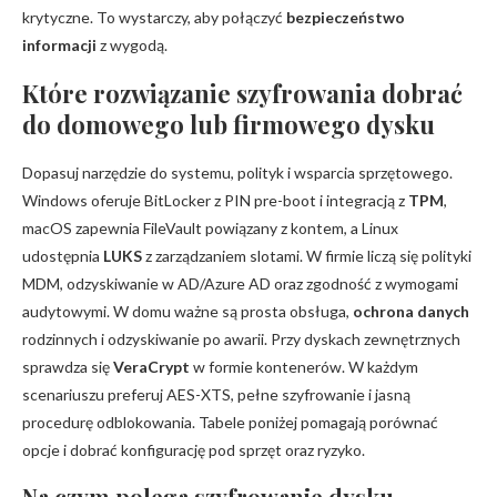
krytyczne. To wystarczy, aby połączyć
bezpieczeństwo
informacji
z wygodą.
Które rozwiązanie szyfrowania dobrać
do domowego lub firmowego dysku
Dopasuj narzędzie do systemu, polityk i wsparcia sprzętowego.
Windows oferuje BitLocker z PIN pre-boot i integracją z
TPM
,
macOS zapewnia FileVault powiązany z kontem, a Linux
udostępnia
LUKS
z zarządzaniem slotami. W firmie liczą się polityki
MDM, odzyskiwanie w AD/Azure AD oraz zgodność z wymogami
audytowymi. W domu ważne są prosta obsługa,
ochrona danych
rodzinnych i odzyskiwanie po awarii. Przy dyskach zewnętrznych
sprawdza się
VeraCrypt
w formie kontenerów. W każdym
scenariuszu preferuj AES-XTS, pełne szyfrowanie i jasną
procedurę odblokowania. Tabele poniżej pomagają porównać
opcje i dobrać konfigurację pod sprzęt oraz ryzyko.
Na czym polega szyfrowanie dysku