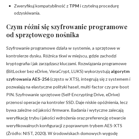
Zweryfikuj kompatybilność z
TPM
i czytelną procedurę
odzyskiwania.
Czym różni się szyfrowanie programowe
od sprzętowego nośnika
Szyfrowanie programowe działa w systemie, a sprzętowe w
kontrolerze dysku. Różnica tkwi w miejscu, gdzie zachodzi
kryptografia i jak zarządzasz kluczami. Rozwiązania programowe
(BitLocker bez eDrive, VeraCrypt, LUKS) wykorzystują
algorytm
szyfrowania
AES-256
(często w XTS), integrują się z systemem i
pozwalają na elastyczne polityki haseł, multi-factor czy pre-boot
PIN. Szyfrowanie sprzętowe (Self-Encrypting Drive, eDrive)
przenosi operacje na kontroler SSD. Daje niskie opóźnienia, lecz
bywa zależne od jakości firmware. Badania i wytyczne zalecają
weryfikację trybu i jakości wdrożenia oraz preferencję otwarcie
weryfikowalnych konfiguracji z poprawnym trybem AES-XTS
(Źródło: NIST, 2020). W środowiskach domowych wygodę