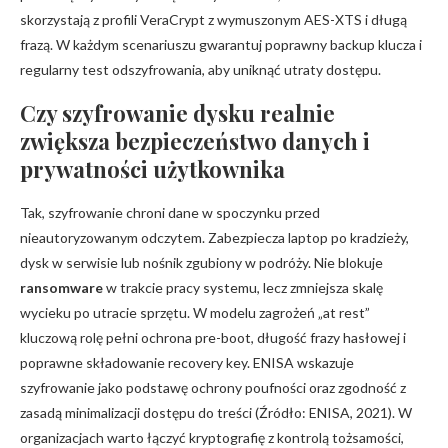
skorzystają z profili VeraCrypt z wymuszonym AES-XTS i długą
frazą. W każdym scenariuszu gwarantuj poprawny backup klucza i
regularny test odszyfrowania, aby uniknąć utraty dostępu.
Czy szyfrowanie dysku realnie
zwiększa bezpieczeństwo danych i
prywatności użytkownika
Tak, szyfrowanie chroni dane w spoczynku przed
nieautoryzowanym odczytem. Zabezpiecza laptop po kradzieży,
dysk w serwisie lub nośnik zgubiony w podróży. Nie blokuje
ransomware
w trakcie pracy systemu, lecz zmniejsza skalę
wycieku po utracie sprzętu. W modelu zagrożeń „at rest”
kluczową rolę pełni ochrona pre-boot, długość frazy hasłowej i
poprawne składowanie recovery key. ENISA wskazuje
szyfrowanie jako podstawę ochrony poufności oraz zgodność z
zasadą minimalizacji dostępu do treści (Źródło: ENISA, 2021). W
organizacjach warto łączyć kryptografię z kontrolą tożsamości,