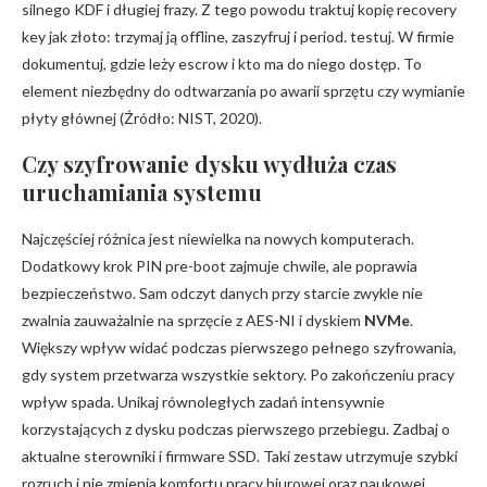
silnego KDF i długiej frazy. Z tego powodu traktuj kopię recovery
key jak złoto: trzymaj ją offline, zaszyfruj i period. testuj. W firmie
dokumentuj, gdzie leży escrow i kto ma do niego dostęp. To
element niezbędny do odtwarzania po awarii sprzętu czy wymianie
płyty głównej (Źródło: NIST, 2020).
Czy szyfrowanie dysku wydłuża czas
uruchamiania systemu
Najczęściej różnica jest niewielka na nowych komputerach.
Dodatkowy krok PIN pre-boot zajmuje chwile, ale poprawia
bezpieczeństwo. Sam odczyt danych przy starcie zwykle nie
zwalnia zauważalnie na sprzęcie z AES-NI i dyskiem
NVMe
.
Większy wpływ widać podczas pierwszego pełnego szyfrowania,
gdy system przetwarza wszystkie sektory. Po zakończeniu pracy
wpływ spada. Unikaj równoległych zadań intensywnie
korzystających z dysku podczas pierwszego przebiegu. Zadbaj o
aktualne sterowniki i firmware SSD. Taki zestaw utrzymuje szybki
rozruch i nie zmienia komfortu pracy biurowej oraz naukowej.