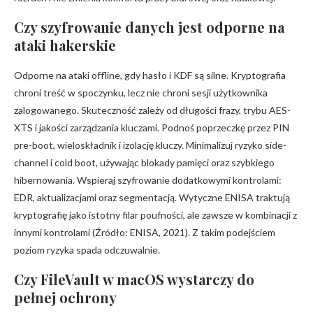
Czy szyfrowanie danych jest odporne na
ataki hakerskie
Odporne na ataki offline, gdy hasło i KDF są silne. Kryptografia
chroni treść w spoczynku, lecz nie chroni sesji użytkownika
zalogowanego. Skuteczność zależy od długości frazy, trybu AES-
XTS i jakości zarządzania kluczami. Podnoś poprzeczkę przez PIN
pre-boot, wieloskładnik i izolację kluczy. Minimalizuj ryzyko side-
channel i cold boot, używając blokady pamięci oraz szybkiego
hibernowania. Wspieraj szyfrowanie dodatkowymi kontrolami:
EDR, aktualizacjami oraz segmentacją. Wytyczne ENISA traktują
kryptografię jako istotny filar poufności, ale zawsze w kombinacji z
innymi kontrolami (Źródło: ENISA, 2021). Z takim podejściem
poziom ryzyka spada odczuwalnie.
Czy FileVault w macOS wystarczy do
pełnej ochrony