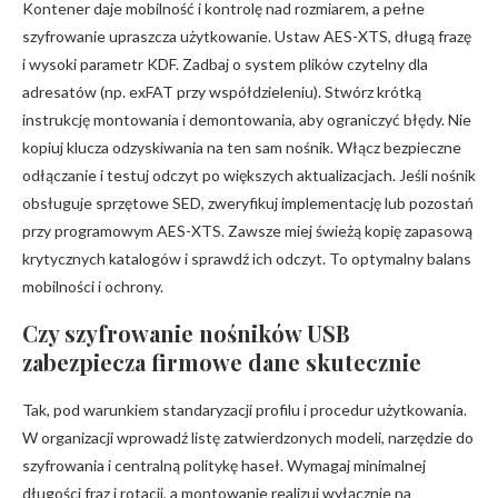
Kontener daje mobilność i kontrolę nad rozmiarem, a pełne
szyfrowanie upraszcza użytkowanie. Ustaw AES-XTS, długą frazę
i wysoki parametr KDF. Zadbaj o system plików czytelny dla
adresatów (np. exFAT przy współdzieleniu). Stwórz krótką
instrukcję montowania i demontowania, aby ograniczyć błędy. Nie
kopiuj klucza odzyskiwania na ten sam nośnik. Włącz bezpieczne
odłączanie i testuj odczyt po większych aktualizacjach. Jeśli nośnik
obsługuje sprzętowe SED, zweryfikuj implementację lub pozostań
przy programowym AES-XTS. Zawsze miej świeżą kopię zapasową
krytycznych katalogów i sprawdź ich odczyt. To optymalny balans
mobilności i ochrony.
Czy szyfrowanie nośników USB
zabezpiecza firmowe dane skutecznie
Tak, pod warunkiem standaryzacji profilu i procedur użytkowania.
W organizacji wprowadź listę zatwierdzonych modeli, narzędzie do
szyfrowania i centralną politykę haseł. Wymagaj minimalnej
długości fraz i rotacji, a montowanie realizuj wyłącznie na