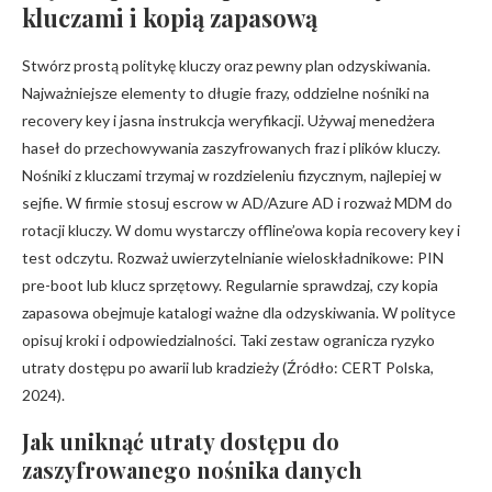
kluczami i kopią zapasową
Stwórz prostą politykę kluczy oraz pewny plan odzyskiwania.
Najważniejsze elementy to długie frazy, oddzielne nośniki na
recovery key i jasna instrukcja weryfikacji. Używaj menedżera
haseł do przechowywania zaszyfrowanych fraz i plików kluczy.
Nośniki z kluczami trzymaj w rozdzieleniu fizycznym, najlepiej w
sejfie. W firmie stosuj escrow w AD/Azure AD i rozważ MDM do
rotacji kluczy. W domu wystarczy offline’owa kopia recovery key i
test odczytu. Rozważ uwierzytelnianie wieloskładnikowe: PIN
pre-boot lub klucz sprzętowy. Regularnie sprawdzaj, czy kopia
zapasowa obejmuje katalogi ważne dla odzyskiwania. W polityce
opisuj kroki i odpowiedzialności. Taki zestaw ogranicza ryzyko
utraty dostępu po awarii lub kradzieży (Źródło: CERT Polska,
2024).
Jak uniknąć utraty dostępu do
zaszyfrowanego nośnika danych