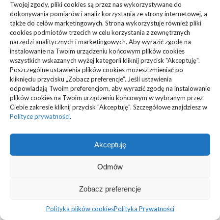
Twojej zgody, pliki cookies są przez nas wykorzystywane do
Biznes, Finanse
(63)
dokonywania pomiarów i analiz korzystania ze strony internetowej, a
także do celów marketingowych. Strona wykorzystuje również pliki
Dom, Ogród
(83)
cookies podmiotów trzecich w celu korzystania z zewnętrznych
narzędzi analitycznych i marketingowych. Aby wyrazić zgodę na
Zdrowie, Medycyna
(108)
instalowanie na Twoim urządzeniu końcowym plików cookies
wszystkich wskazanych wyżej kategorii kliknij przycisk "Akceptuję".
Poszczególne ustawienia plików cookies możesz zmieniać po
Edukacja, Rozrywka
(36)
kliknięciu przycisku „Zobacz preferencje”. Jeśli ustawienia
odpowiadają Twoim preferencjom, aby wyrazić zgodę na instalowanie
Sport, Turystyka
(34)
plików cookies na Twoim urządzeniu końcowym w wybranym przez
Ciebie zakresie kliknij przycisk "Akceptuję". Szczegółowe znajdziesz w
Budownictwo, Przemysł
(61)
Polityce prywatności
.
Technologie
(23)
Akceptuję
Usługi
(73)
Odmów
Motoryzacja, Transport
(87)
Zobacz preferencje
ARTYKUŁ SPONSOROWANY
(103)
Polityka plików cookies
Polityka Prywatności