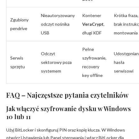
Nieautoryzowany
Kontener
Krótka fraza,
Zgubiony
odczyt nośnika
VeraCrypt
,
brak instrukc
pendrive
USB
długi KDF
montowania
Pełne
Odczyt
Udostępnian
Serwis
szyfrowanie,
sektorowy poza
hasła
sprzętu
recovery
systemem
serwisowi
key offline
FAQ – Najczęstsze pytania czytelników
Jak włączyć szyfrowanie dysku w Windows
10 lub 11
Użyj BitLocker i skonfiguruj PIN oraz kopię klucza. W Windows
otwórz Ustawienia lub Panel sterowania i włącz BitLocker dla