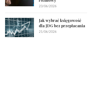
rozmowy
23/06/2026
Jak wybrać księgowość
dla JDG bez przepłacania
21/06/2026
Czy dochód z wynajmu zwiększa
Jak policzyć marżę i narzut 
zdolność kredytową –...
produkcie –...
04/03/2026
05/02/2026