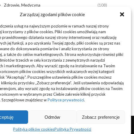
Zdrowie, Medycyna
(108)
Zarządzaj zgodami plików cookie
Edukacja, Rozrywka
(36)
dczenia usług na najwyższym poziomie w ramach naszej strony
Sport, Turystyka
(34)
j korzystamy z plików cookies. Pliki cookies umożliwiają nam
 prawidłowego działania naszej strony internetowej oraz realizację
h jej funkcji, a po uzyskaniu Twojej zgody, pliki cookies są przez nas
Budownictwo, Przemysł
(61)
wane do dokonywania pomiarów i analiz korzystania ze strony
j, a także do celów marketingowych. Strona wykorzystuje również pliki
Technologie
(23)
miotów trzecich w celu korzystania z zewnętrznych narzędzi
ch i marketingowych. Aby wyrazić zgodę na instalowanie na Twoim
Usługi
(73)
 końcowym plików cookies wszystkich wskazanych wyżej kategorii
ycisk "Akceptuję". Poszczególne ustawienia plików cookies możesz
Motoryzacja, Transport
(87)
 kliknięciu przycisku „Zobacz preferencje”. Jeśli ustawienia odpowiadają
erencjom, aby wyrazić zgodę na instalowanie plików cookies na Twoim
końcowym w wybranym przez Ciebie zakresie kliknij przycisk
ARTYKUŁ SPONSOROWANY
(103)
. Szczegółowe znajdziesz w
Polityce prywatności
.
ceptuję
Odmów
Zobacz preferencje
Polityka plików cookies
Polityka Prywatności