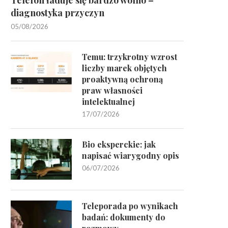
diagnostyka przyczyn
05/08/2026
Temu: trzykrotny wzrost
liczby marek objętych
proaktywną ochroną
praw własności
intelektualnej
17/07/2026
Bio eksperckie: jak
napisać wiarygodny opis
06/07/2026
Teleporada po wynikach
badań: dokumenty do