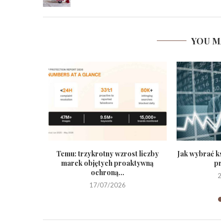
YOU M
życie dla
Temu: trzykrotny wzrost liczby
Jak wybrać k
marek objętych proaktywną
p
ochroną...
17/07/2026