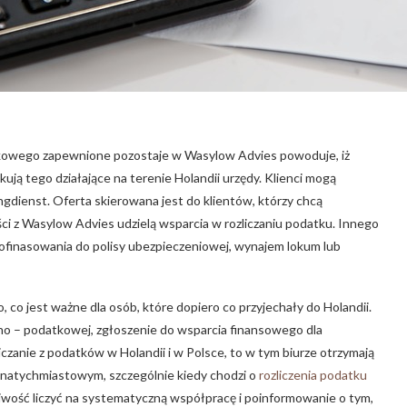
tkowego zapewnione pozostaje w Wasylow Advies powoduje, iż
ją tego działające na terenie Holandii urzędy. Klienci mogą
ingdienst. Oferta skierowana jest do klientów, którzy chcą
ci z Wasylow Advies udzielą wsparcia w rozliczaniu podatku. Innego
 dofinasowania do polisy ubezpieczeniowej, wynajem lokum lub
, co jest ważne dla osób, które dopiero co przyjechały do Holandii.
alno – podatkowej, zgłoszenie do wsparcia finansowego dla
czanie z podatków w Holandii i w Polsce, to w tym biurze otrzymają
 natychmiastowym, szczególnie kiedy chodzi o
rozliczenia podatku
możliwość liczyć na systematyczną współpracę i poinformowanie o tym,