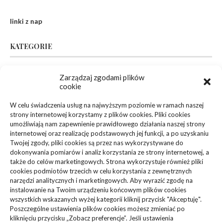
linki z nap
KATEGORIE
Inne
(94)
Zarządzaj zgodami plików
cookie
Biznes, Finanse
(63)
W celu świadczenia usług na najwyższym poziomie w ramach naszej
strony internetowej korzystamy z plików cookies. Pliki cookies
Dom, Ogród
(83)
umożliwiają nam zapewnienie prawidłowego działania naszej strony
internetowej oraz realizację podstawowych jej funkcji, a po uzyskaniu
Zdrowie, Medycyna
(108)
Twojej zgody, pliki cookies są przez nas wykorzystywane do
dokonywania pomiarów i analiz korzystania ze strony internetowej, a
także do celów marketingowych. Strona wykorzystuje również pliki
Edukacja, Rozrywka
(36)
cookies podmiotów trzecich w celu korzystania z zewnętrznych
narzędzi analitycznych i marketingowych. Aby wyrazić zgodę na
Sport, Turystyka
(34)
instalowanie na Twoim urządzeniu końcowym plików cookies
wszystkich wskazanych wyżej kategorii kliknij przycisk "Akceptuję".
Budownictwo, Przemysł
(61)
Poszczególne ustawienia plików cookies możesz zmieniać po
kliknięciu przycisku „Zobacz preferencje”. Jeśli ustawienia