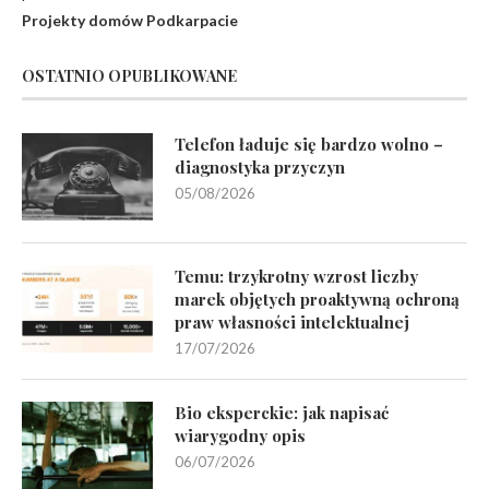
Projekty domów Podkarpacie
OSTATNIO OPUBLIKOWANE
Telefon ładuje się bardzo wolno –
diagnostyka przyczyn
05/08/2026
Temu: trzykrotny wzrost liczby
marek objętych proaktywną ochroną
praw własności intelektualnej
17/07/2026
Bio eksperckie: jak napisać
wiarygodny opis
06/07/2026