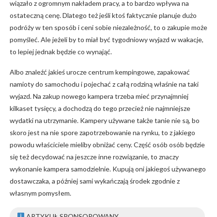
wiązało z ogromnym nakładem pracy, a to bardzo wpływa na
ostateczną cenę. Dlatego też jeśli ktoś faktycznie planuje dużo
podróży w ten sposób i ceni sobie niezależność, to o zakupie może
pomyśleć. Ale jeżeli by to miał być tygodniowy wyjazd w wakacje,
to lepiej jednak będzie co wynająć.
Albo znaleźć jakieś urocze centrum kempingowe, zapakować
namioty do samochodu i pojechać z całą rodziną właśnie na taki
wyjazd. Na zakup nowego kampera trzeba mieć przynajmniej
kilkaset tysięcy, a dochodzą do tego przecież nie najmniejsze
wydatki na utrzymanie. Kampery używane także tanie nie są, bo
skoro jest na nie spore zapotrzebowanie na rynku, to z jakiego
powodu właściciele mieliby obniżać ceny. Część osób osób będzie
się też decydować na jeszcze inne rozwiązanie, to znaczy
wykonanie kampera samodzielnie. Kupują oni jakiegoś używanego
dostawczaka, a później sami wykańczają środek zgodnie z
własnym pomysłem.
ARTYKUŁ SPONSOROWANY