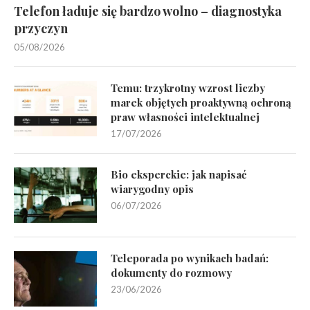
Telefon ładuje się bardzo wolno – diagnostyka
przyczyn
05/08/2026
Temu: trzykrotny wzrost liczby
marek objętych proaktywną ochroną
praw własności intelektualnej
17/07/2026
Bio eksperckie: jak napisać
wiarygodny opis
06/07/2026
Teleporada po wynikach badań:
dokumenty do rozmowy
23/06/2026