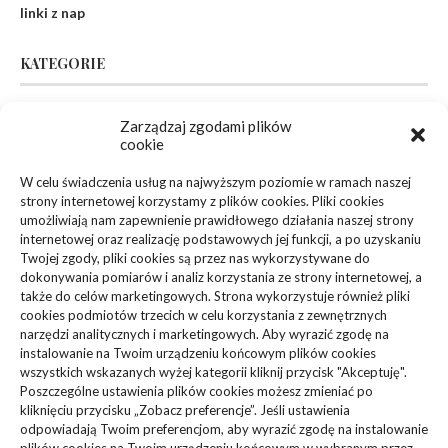
linki z nap
KATEGORIE
Zarządzaj zgodami plików
Inne
(94)
cookie
Biznes, Finanse
(63)
W celu świadczenia usług na najwyższym poziomie w ramach naszej
strony internetowej korzystamy z plików cookies. Pliki cookies
Dom, Ogród
(83)
umożliwiają nam zapewnienie prawidłowego działania naszej strony
internetowej oraz realizację podstawowych jej funkcji, a po uzyskaniu
Zdrowie, Medycyna
(108)
Twojej zgody, pliki cookies są przez nas wykorzystywane do
dokonywania pomiarów i analiz korzystania ze strony internetowej, a
także do celów marketingowych. Strona wykorzystuje również pliki
Edukacja, Rozrywka
(36)
cookies podmiotów trzecich w celu korzystania z zewnętrznych
narzędzi analitycznych i marketingowych. Aby wyrazić zgodę na
Sport, Turystyka
(34)
instalowanie na Twoim urządzeniu końcowym plików cookies
wszystkich wskazanych wyżej kategorii kliknij przycisk "Akceptuję".
Budownictwo, Przemysł
(61)
Poszczególne ustawienia plików cookies możesz zmieniać po
kliknięciu przycisku „Zobacz preferencje”. Jeśli ustawienia
Technologie
(23)
odpowiadają Twoim preferencjom, aby wyrazić zgodę na instalowanie