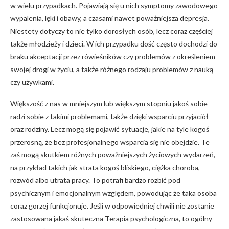
w wielu przypadkach. Pojawiają się u nich symptomy zawodowego
wypalenia, lęki i obawy, a czasami nawet poważniejsza depresja.
Niestety dotyczy to nie tylko dorosłych osób, lecz coraz częściej
także młodzieży i dzieci. W ich przypadku dość często dochodzi do
braku akceptacji przez rówieśników czy problemów z określeniem
swojej drogi w życiu, a także różnego rodzaju problemów z nauką
czy używkami.
Większość z nas w mniejszym lub większym stopniu jakoś sobie
radzi sobie z takimi problemami, także dzięki wsparciu przyjaciół
oraz rodziny. Lecz mogą się pojawić sytuacje, jakie na tyle kogoś
przerosną, że bez profesjonalnego wsparcia się nie obejdzie. Te
zaś mogą skutkiem różnych poważniejszych życiowych wydarzeń,
na przykład takich jak strata kogoś bliskiego, ciężka choroba,
rozwód albo utrata pracy. To potrafi bardzo rozbić pod
psychicznym i emocjonalnym względem, powodując że taka osoba
coraz gorzej funkcjonuje. Jeśli w odpowiedniej chwili nie zostanie
zastosowana jakaś skuteczna Terapia psychologiczna, to ogólny