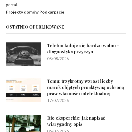
portal.
Projekty domów Podkarpacie
OSTATNIO OPUBLIKOWANE
Telefon ładuje się bardzo wolno –
diagnostyka przyczyn
05/08/2026
Temu: trzykrotny wzrost liczby
marek objętych proaktywną ochroną
praw własności intelektualnej
17/07/2026
Bio eksperckie: jak napisać
wiarygodny opis
06/07/2026