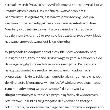
stresujący tryb życia, to rzeczywiście można sporo przytyć, i to w
krótkim okresie czasu. Jak można zauważyć problem z
nadmiernymi kilogramami jest bardzo powszechny, i dotyka
zarówno dorosłe osoby jak też coraz częściej młodzież i dzieci.
Niestety w dużej mierze wynika to z zaniedbań i błędów w
codziennym życiu, choć oczywiście jest część przypadków, kiedy
nadwaga spowodowana jest jakąś chorobą.
W przypadku nieodpowiedniej diety niekiedy wystarczy parę
miesięcy na to, żeby mocno ruszyć wagę w górę, ale wrócenie do
dawnego wyglądu takie łatwe wcale nie będzie. Po pierwsze
należy zapomnieć o szeroko reklamowanych cudownych
preparatach, jakie w reklamach umożliwiają schudnięcie o nawet
do kilkunastu kilogramów w miesiąc. W wielu przypadkach tego
typu sposoby mogą wręcz zaszkodzić dla zdrowia, i w
długoterminowym okresie nie przyniosą żadnych widocznych
rezultatów. Jeśli ktoś się już będzie decydował na zaczęcie
odchudzania, to kluczowa dla niego będzie dobrana w odpowiedni