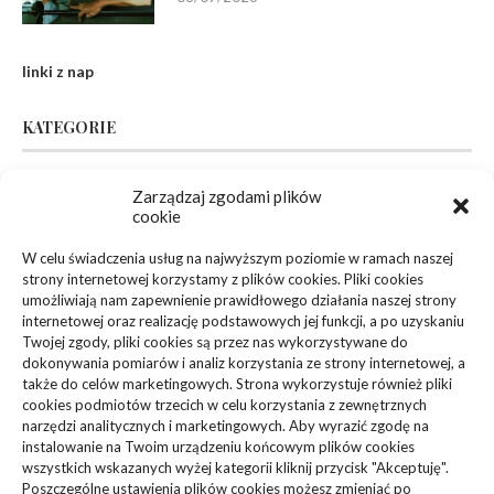
linki z nap
KATEGORIE
Zarządzaj zgodami plików
Inne
(94)
cookie
Biznes, Finanse
(63)
W celu świadczenia usług na najwyższym poziomie w ramach naszej
strony internetowej korzystamy z plików cookies. Pliki cookies
Dom, Ogród
(83)
umożliwiają nam zapewnienie prawidłowego działania naszej strony
internetowej oraz realizację podstawowych jej funkcji, a po uzyskaniu
Zdrowie, Medycyna
(108)
Twojej zgody, pliki cookies są przez nas wykorzystywane do
dokonywania pomiarów i analiz korzystania ze strony internetowej, a
także do celów marketingowych. Strona wykorzystuje również pliki
Edukacja, Rozrywka
(36)
cookies podmiotów trzecich w celu korzystania z zewnętrznych
narzędzi analitycznych i marketingowych. Aby wyrazić zgodę na
Sport, Turystyka
(34)
instalowanie na Twoim urządzeniu końcowym plików cookies
wszystkich wskazanych wyżej kategorii kliknij przycisk "Akceptuję".
Budownictwo, Przemysł
(61)
Poszczególne ustawienia plików cookies możesz zmieniać po