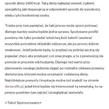
sposób dieta 1600 kcal. Taką dietę najlepiej omówić z jakimś
specjalistą, jaki dopasuje ją w odpowiedni sposób do wysokości,
wieku i płci konkretnej osoby.
Trzeba przy tym pamiętać, że taki proces może sporo potrwać,
dlatego bardzo ważna będzie jedna sprawa. Spożywane posiłki
powinny nie tylko posiadać właściwą ilość kalorii i zawierać
wszystkie potrzebne składniki odżywcze, ale po prostu dobrze
smakować. Jeżeli jedynie będą, to prędzej czy później zaczną się
pojawiać chęci, aby przekąsić coś smacznego, a to z pewnością nie
pomoże w procesie odchudzania. Dlatego też warto przy
planowaniu swojego jedzenia sięgać po rozmaite ciekawe przepisy
dietetyczne, którymi można urozmaicić codzienną dietę.
Najróżniejsze pomysły i inspiracje można też znaleźć na stronie
dietandfit.pl
, jeżeli ktoś będzie się interesował tą tematyką, to na
pewno powinien tam zajrzeć i przeglądnąć materiały.
+Tekst Sponsorowany+