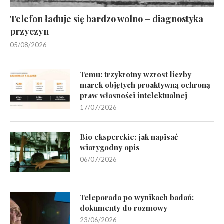
Telefon ładuje się bardzo wolno – diagnostyka
przyczyn
05/08/2026
Temu: trzykrotny wzrost liczby
marek objętych proaktywną ochroną
praw własności intelektualnej
17/07/2026
Bio eksperckie: jak napisać
wiarygodny opis
06/07/2026
Teleporada po wynikach badań:
dokumenty do rozmowy
23/06/2026