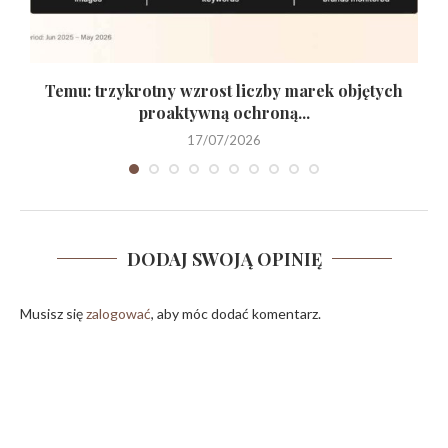
Temu: trzykrotny wzrost liczby marek objętych
proaktywną ochroną...
17/07/2026
DODAJ SWOJĄ OPINIĘ
Musisz się
zalogować
, aby móc dodać komentarz.