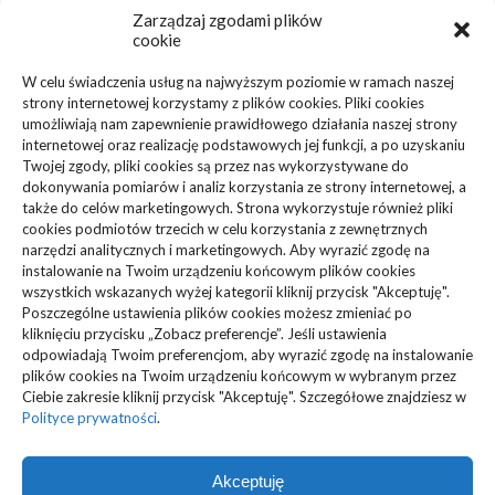
Inne
(95)
Zarządzaj zgodami plików
cookie
Biznes, Finanse
(63)
W celu świadczenia usług na najwyższym poziomie w ramach naszej
strony internetowej korzystamy z plików cookies. Pliki cookies
Dom, Ogród
(83)
umożliwiają nam zapewnienie prawidłowego działania naszej strony
internetowej oraz realizację podstawowych jej funkcji, a po uzyskaniu
Zdrowie, Medycyna
(108)
Twojej zgody, pliki cookies są przez nas wykorzystywane do
dokonywania pomiarów i analiz korzystania ze strony internetowej, a
także do celów marketingowych. Strona wykorzystuje również pliki
Edukacja, Rozrywka
(36)
cookies podmiotów trzecich w celu korzystania z zewnętrznych
narzędzi analitycznych i marketingowych. Aby wyrazić zgodę na
Sport, Turystyka
(34)
instalowanie na Twoim urządzeniu końcowym plików cookies
wszystkich wskazanych wyżej kategorii kliknij przycisk "Akceptuję".
Budownictwo, Przemysł
(61)
Poszczególne ustawienia plików cookies możesz zmieniać po
kliknięciu przycisku „Zobacz preferencje”. Jeśli ustawienia
Technologie
(23)
odpowiadają Twoim preferencjom, aby wyrazić zgodę na instalowanie
plików cookies na Twoim urządzeniu końcowym w wybranym przez
Ciebie zakresie kliknij przycisk "Akceptuję". Szczegółowe znajdziesz w
Usługi
(73)
Polityce prywatności
.
Motoryzacja, Transport
(87)
Akceptuję
ARTYKUŁ SPONSOROWANY
(103)