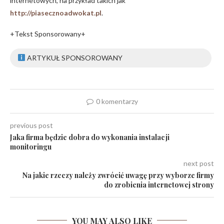
internetowych, na przykład takich jak
http://piasecznoadwokat.pl
.
+Tekst Sponsorowany+
ARTYKUŁ SPONSOROWANY
0 komentarzy
previous post
Jaka firma będzie dobra do wykonania instalacji
monitoringu
next post
Na jakie rzeczy należy zwrócić uwagę przy wyborze firmy
do zrobienia internetowej strony
YOU MAY ALSO LIKE