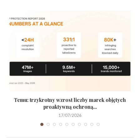
Temu: trzykrotny wzrost liczby marek objętych
proaktywną ochroną...
17/07/2026