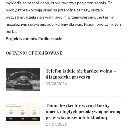
myMedia to zespół osób, które tworzą z pasją ten serwis. To
osoby, które kochają pisać na przeróżne tematy, piszą o
wszystkim, dzielą się z wami swoimi przemyśleniami. Jesteśmy
niezależnym serwisem, publikujemy dla was. Razem tworzymy ten
portal.
Projekty domów Podkarpacie
OSTATNIO OPUBLIKOWANE
Telefon ładuje się bardzo wolno –
diagnostyka przyczyn
05/08/2026
Temu: trzykrotny wzrost liczby
marek objętych proaktywną ochroną
praw własności intelektualnej
17/07/2026