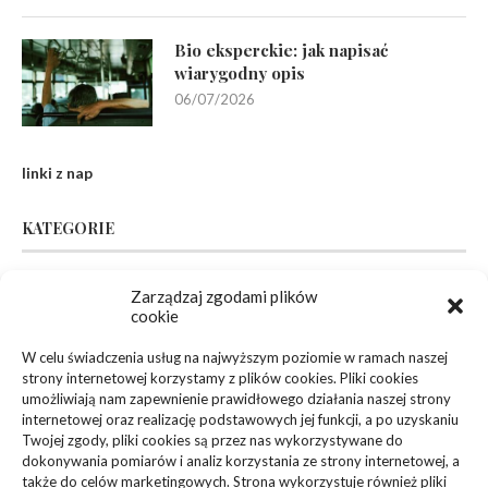
Bio eksperckie: jak napisać
wiarygodny opis
06/07/2026
linki z nap
KATEGORIE
Zarządzaj zgodami plików
Inne
(94)
cookie
Biznes, Finanse
(63)
W celu świadczenia usług na najwyższym poziomie w ramach naszej
strony internetowej korzystamy z plików cookies. Pliki cookies
Dom, Ogród
(83)
umożliwiają nam zapewnienie prawidłowego działania naszej strony
internetowej oraz realizację podstawowych jej funkcji, a po uzyskaniu
Zdrowie, Medycyna
(108)
Twojej zgody, pliki cookies są przez nas wykorzystywane do
dokonywania pomiarów i analiz korzystania ze strony internetowej, a
także do celów marketingowych. Strona wykorzystuje również pliki
Edukacja, Rozrywka
(36)