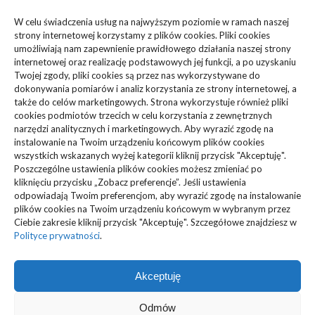
Biznes, Finanse
(63)
W celu świadczenia usług na najwyższym poziomie w ramach naszej
strony internetowej korzystamy z plików cookies. Pliki cookies
Dom, Ogród
(83)
umożliwiają nam zapewnienie prawidłowego działania naszej strony
internetowej oraz realizację podstawowych jej funkcji, a po uzyskaniu
Zdrowie, Medycyna
(108)
Twojej zgody, pliki cookies są przez nas wykorzystywane do
dokonywania pomiarów i analiz korzystania ze strony internetowej, a
także do celów marketingowych. Strona wykorzystuje również pliki
Edukacja, Rozrywka
(36)
cookies podmiotów trzecich w celu korzystania z zewnętrznych
narzędzi analitycznych i marketingowych. Aby wyrazić zgodę na
Sport, Turystyka
(34)
instalowanie na Twoim urządzeniu końcowym plików cookies
wszystkich wskazanych wyżej kategorii kliknij przycisk "Akceptuję".
Budownictwo, Przemysł
(61)
Poszczególne ustawienia plików cookies możesz zmieniać po
kliknięciu przycisku „Zobacz preferencje”. Jeśli ustawienia
Technologie
(23)
odpowiadają Twoim preferencjom, aby wyrazić zgodę na instalowanie
plików cookies na Twoim urządzeniu końcowym w wybranym przez
Ciebie zakresie kliknij przycisk "Akceptuję". Szczegółowe znajdziesz w
Usługi
(73)
Polityce prywatności
.
Motoryzacja, Transport
(87)
Akceptuję
ARTYKUŁ SPONSOROWANY
(103)
Odmów