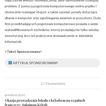
mają trafnej wiedzy i doświadczenia, żeby samodzielnie rozwiązać
problem. Z pomocą pogotowia komputerowego wolno prędko i
skutecznie rozwiązać kłopot, a także uzyskać porady dotyczące
dbania o komputer oraz zapobiegania awariom w przyszłości. Dużo
firm przedkładających pogotowie komputerowe posiada o wiele
wykwalifikowanych techników, którzy posiadają nie tylko wiedzę
teoretyczną, lecz też praktyczne doświadczenie w dziedzinie
informatyki.
+
Tekst Sponsorowany
+
ARTYKUŁ SPONSOROWANY
0 komentarzy
previous post
Okazja prowadzenia lokalu z kebabem na regułach
franczyzy: Sulaiman Kebab