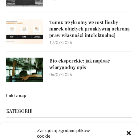
Temu: trzykrotny wzrost liczby
marek objętych proaktywną ochroną
praw własności intelektualnej
17/07/2026
Bio eksperckie: jak napisać
wiarygodny opis
06/07/2026
linki z nap
KATEGORIE
Inne
(94)
Zarządzaj zgodami plików
cookie